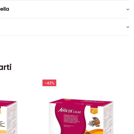
ella
arti
-42%