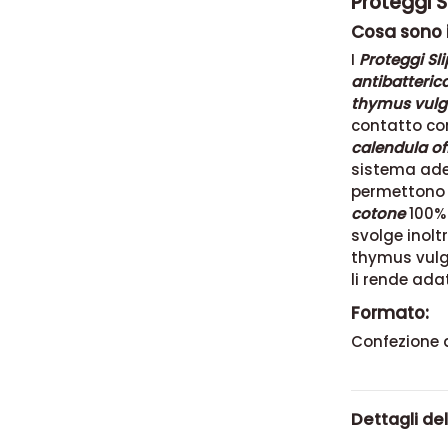
Proteggi S
Cosa sono i
I
Proteggi Sl
antibatteric
thymus vulg
contatto con
calendula off
sistema ades
permettono 
cotone
100%
svolge inolt
thymus vulg
li rende adatt
Formato:
Confezione d
Dettagli de