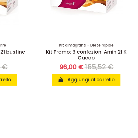
rire
Kit dimagranti - Diete rapide
 21 bustine
Kit Promo: 3 confezioni Amin 21 K
Cacao
8 €
165,52 €
96,00 €
rello
Aggiungi al carrello