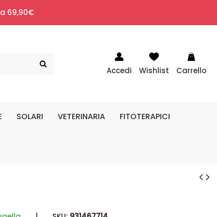
i a 69,90€
Accedi
Wishlist
Carrello
E
SOLARI
VETERINARIA
FITOTERAPICI
gella
|
SKU:
931467714