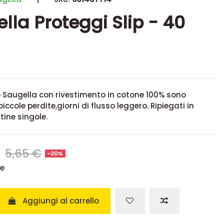
lla Proteggi Slip - 40
p Saugella con rivestimento in cotone 100% sono
piccole perdite,giorni di flusso leggero. Ripiegati in
ine singole.
€
5,65 €
-20%
se
Aggiungi al carrello