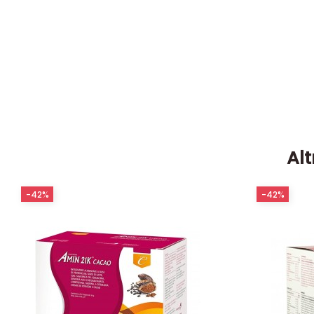
Alt
-42%
-42%