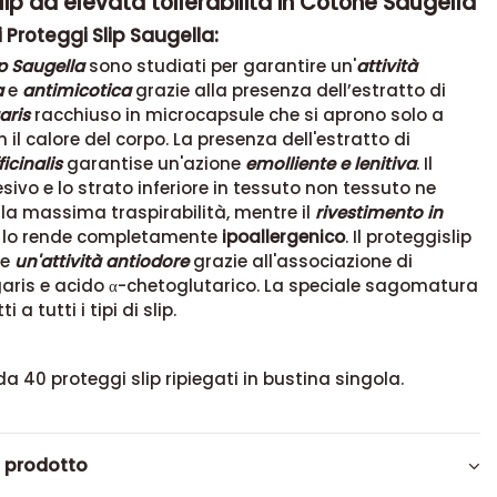
lip ad elevata tollerabilità in Cotone Saugella
 Proteggi Slip Saugella:
ip Saugella
sono studiati per garantire un'
attività
a
e
antimicotica
grazie alla presenza dell’estratto di
aris
racchiuso in microcapsule che si aprono solo a
 il calore del corpo. La presenza dell'estratto di
icinalis
garantise un'azione
emolliente e lenitiva
. Il
ivo e lo strato inferiore in tessuto non tessuto ne
la massima traspirabilità, mentre il
rivestimento in
 lo rende completamente
ipoallergenico
. Il proteggislip
re
un'attività antiodore
grazie all'associazione di
aris e acido α-chetoglutarico. La speciale sagomatura
i a tutti i tipi di slip.
a 40 proteggi slip ripiegati in bustina singola.
l prodotto