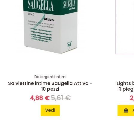
Detergenti intimi
Salviettine intime Saugella Attiva -
Lights 
10 pezzi
Ripieg
5,61 €
4,88 €
2
Vedi