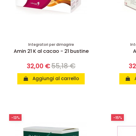
Integratori per dimagrire
Int
Amin 21 K al cacao - 21 bustine
A
55,18 €
32,00 €
32
Aggiungi al carrello
-13%
-15%