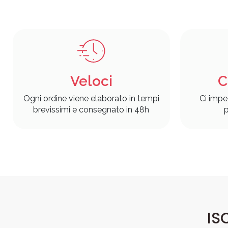
Veloci
C
Ogni ordine viene elaborato in tempi
Ci impe
brevissimi e consegnato in 48h
p
IS