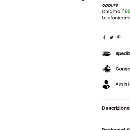
oppure
Chiama l'
80
telefonicam
Spediz
Conse
Assist
Descrizione