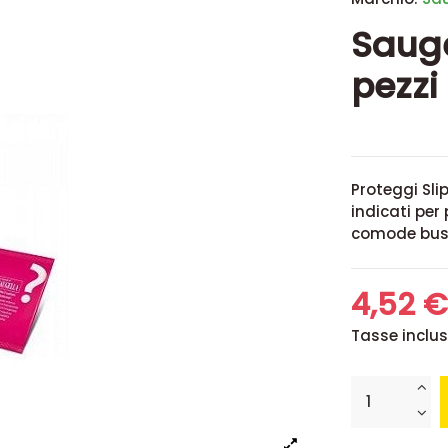
Sauge
pezzi
Proteggi Sli
indicati per 
comode bust
4,52 
Tasse inclu