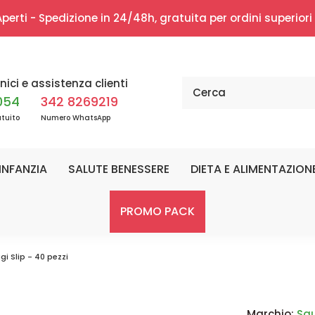
erti - Spedizione in 24/48h, gratuita per ordini superior
nici e assistenza clienti
054
342 8269219
tuito
Numero WhatsApp
INFANZIA
SALUTE BENESSERE
DIETA E ALIMENTAZION
PROMO PACK
gi Slip - 40 pezzi
Marchio:
Sau