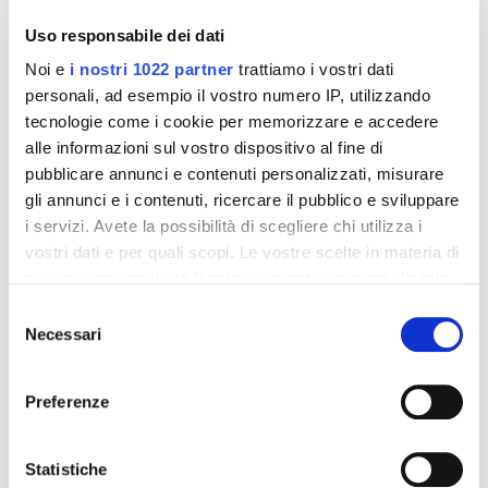
-42%
-42%
Uso responsabile dei dati
Noi e
i nostri 1022 partner
trattiamo i vostri dati
personali, ad esempio il vostro numero IP, utilizzando
tecnologie come i cookie per memorizzare e accedere
alle informazioni sul vostro dispositivo al fine di
pubblicare annunci e contenuti personalizzati, misurare
gli annunci e i contenuti, ricercare il pubblico e sviluppare
i servizi. Avete la possibilità di scegliere chi utilizza i
vostri dati e per quali scopi. Le vostre scelte in materia di
privacy sono applicabili solo su questa proprietà digitale
Integratori per dimagrire
Integratori per dimagrire
in cui avete effettuato le vostre scelte. È possibile
Amin 21 K al cacao - 21
Amin 21 K neutro
Selezione
bustine
modificare o revocare il proprio consenso in qualsiasi
Necessari
del
55,18 €
55,18 €
32,00 €
32,00 €
momento dalla Dichiarazione sui cookie o facendo clic
consenso
sull'icona di attivazione della privacy.
Aggiungi al
Aggiungi al
Preferenze
carrello
carrello
Con il tuo consenso, vorremmo anche:
raccogliere informazioni sulla tua posizione
Statistiche