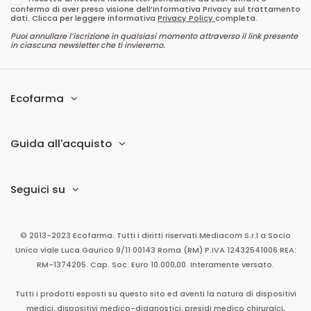
confermo di aver preso visione dell’informativa Privacy sul trattamento
dati. Clicca per leggere informativa
Privacy Policy
completa.
Puoi annullare l’iscrizione in qualsiasi momento attraverso il link presente
in ciascuna newsletter che ti invieremo.
Ecofarma
Guida all'acquisto
Seguici su
© 2013-2023 Ecofarma. Tutti i diritti riservati.
Mediacom S.r.l
a Socio
Unico
viale Luca Gaurico 9/11
00143
Roma
(RM)
P.IVA
12432541006
REA:
RM-1374205. Cap. Soc. Euro 10.000,00. Interamente versato.
Tutti i prodotti esposti su questo sito ed aventi la natura di dispositivi
medici, dispositivi medico-diagnostici, presidi medico chirurgici,