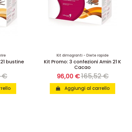
rire
Kit dimagranti - Diete rapide
 21 bustine
Kit Promo: 3 confezioni Amin 21 K
Cacao
8 €
165,52 €
96,00 €
rello
Aggiungi al carrello