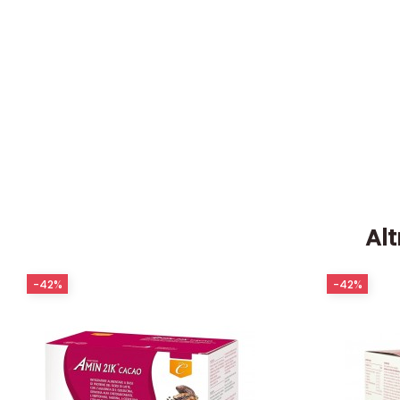
Alt
-42%
-42%