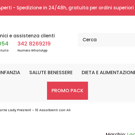
erti - Spedizione in 24/48h, gratuita per ordini superior
nici e assistenza clienti
054
342 8269219
tuito
Numero WhatsApp
INFANZIA
SALUTE BENESSERE
DIETA E ALIMENTAZION
PROMO PACK
te Lady Presteril - 10 Assorbenti con Ali
Marchio:
Lad