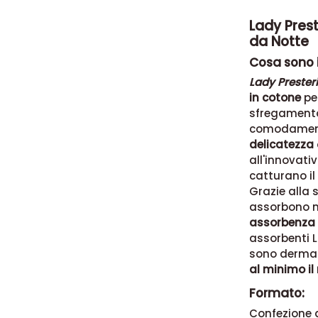
Lady Prest
da Notte
Cosa sono i
Lady Prester
in cotone
per
sfregamento.
comodamente
delicatezza
all'innovati
catturano il
Grazie alla 
assorbono n
assorbenza
assorbenti L
sono derma
al minimo il 
Formato:
Confezione d