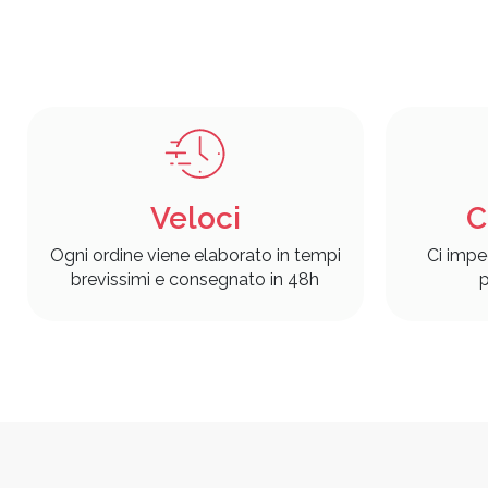
Veloci
C
Ogni ordine viene elaborato in tempi
Ci impe
brevissimi e consegnato in 48h
p