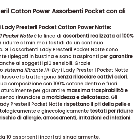
eril Cotton Power Assorbenti Pocket con ali
 Lady Presteril Pocket Cotton Power Notte:
il Pocket Notte
è la linea di
assorbenti realizzata al 100%
 ridurre al minimo i fastidi da un continuo
 Gli assorbenti Lady Presteril Pocket Notte sono
 ripiegati in bustina e sono traspiranti per
garantire
anche ai soggetti più sensibili. Grazie
vo
sistema filtrante Hi-Dry
i Lady Presteril Pocket Notte
 flusso e lo trattengono
senza rilasciare cattivi odori
.
sua composizione con 100% cotone dentro e fuori
aturalmente per garantire
massima traspirabilità e
senza rinunciare a
morbidezza e delicatezza
. Gli
ady Presteril Pocket Notte
rispettano il pH della pelle
e
tologicamente e ginecologicamente
testati per ridurre
rischio di allergie, arrossamenti, irritazioni ed infezioni
.
a 10 assorbenti incartati singolarmente.