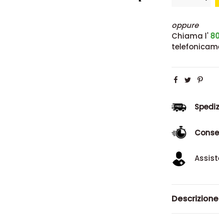
oppure
Chiama l'
80
telefonicam
Spediz
Conse
Assist
Descrizione