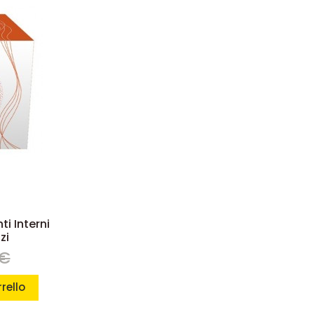
ti Interni
zi
 €
rello