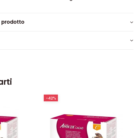
l prodotto
arti
-42%