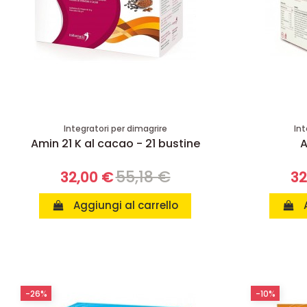
Integratori per dimagrire
Int
Amin 21 K al cacao - 21 bustine
A
55,18 €
32,00 €
32
Aggiungi al carrello
-26%
-10%