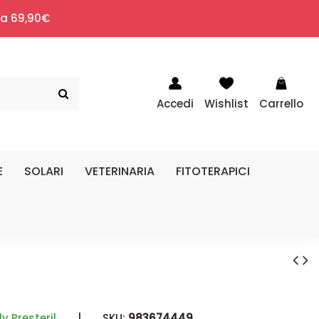
i a 69,90€
Accedi
Wishlist
Carrello
E
SOLARI
VETERINARIA
FITOTERAPICI
y Presteril
|
SKU:
983674449