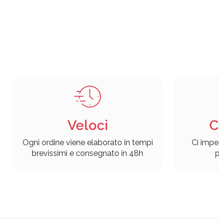
Veloci
C
Ogni ordine viene elaborato in tempi
Ci impe
brevissimi e consegnato in 48h
p