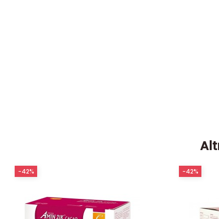
Alt
-42%
-42%