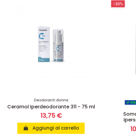
-20%
Deodoranti donna
Dis
Ceramol Iperdeodorante 311 - 75 ml
Soma
13,75 €
Iper
Aggiungi al carrello
10