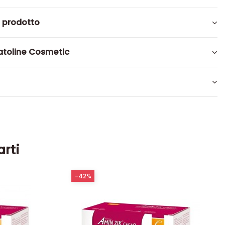
l prodotto
toline Cosmetic
arti
-42%