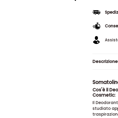
Spediz
Conse
Assist
Descrizione
Somatolin
Cos'è il D
Cosmetic:
Il Deodoran
studiato ap
traspirazion