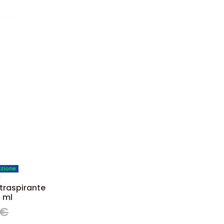
azione
a
traspirante
0 ml
 €