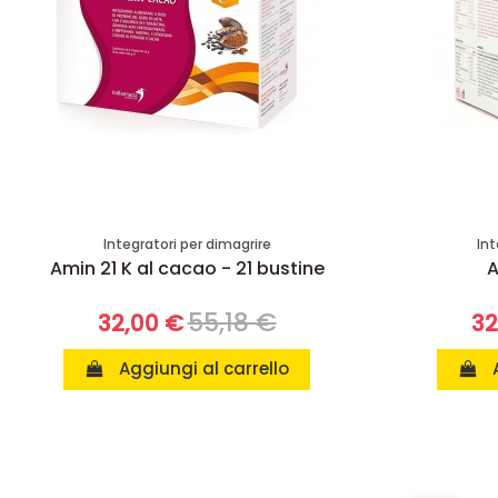
Integratori per dimagrire
Int
Amin 21 K al cacao - 21 bustine
A
55,18 €
32,00 €
32
Aggiungi al carrello