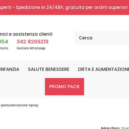
erti - Spedizione in 24/48h, gratuita per ordini superior
nici e assistenza clienti
054
342 8269219
tuito
Numero WhatsApp
INFANZIA
SALUTE BENESSERE
DIETA E ALIMENTAZION
PROMO PACK
Ipersudorazione Spray
Marchio:
So