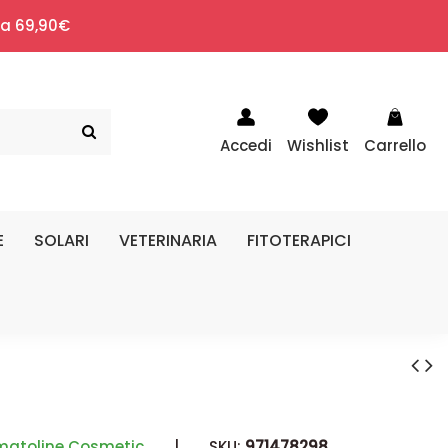
i a 69,90€
Accedi
Wishlist
Carrello
E
SOLARI
VETERINARIA
FITOTERAPICI
matoline Cosmetic
|
SKU:
971478298