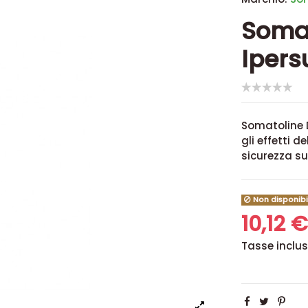
Soma
Ipers
Somatoline 
gli effetti 
sicurezza sul
Non disponibi
10,12 
Tasse inclu