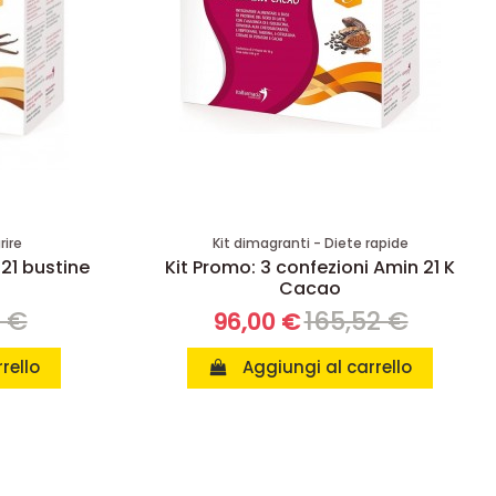
rire
Kit dimagranti - Diete rapide
 21 bustine
Kit Promo: 3 confezioni Amin 21 K
Cacao
8 €
165,52 €
96,00 €
rello
Aggiungi al carrello