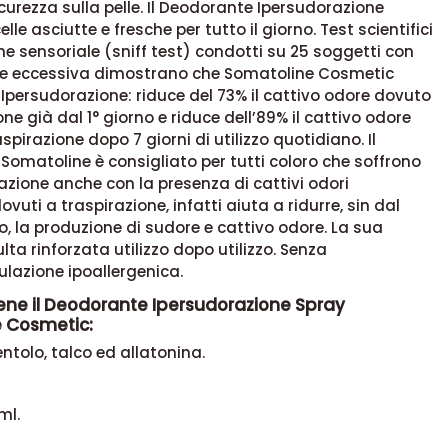
curezza sulla pelle. Il Deodorante Ipersudorazione
elle asciutte e fresche per tutto il giorno. Test scientifici
ne sensoriale (sniff test) condotti su 25 soggetti con
ne eccessiva dimostrano che Somatoline Cosmetic
persudorazione: riduce del 73% il cattivo odore dovuto
one già dal 1° giorno e riduce dell’89% il cattivo odore
spirazione dopo 7 giorni di utilizzo quotidiano. Il
omatoline è consigliato per tutti coloro che soffrono
azione anche con la presenza di cattivi odori
ovuti a traspirazione, infatti aiuta a ridurre, sin dal
zo, la produzione di sudore e cattivo odore. La sua
ulta rinforzata utilizzo dopo utilizzo. Senza
ulazione ipoallergenica.
ene il Deodorante Ipersudorazione Spray
 Cosmetic:
tolo, talco ed allatonina.
ml.