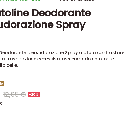
toline Deodorante
udorazione Spray
Deodorante Ipersudorazione Spray aiuta a contrastare
della traspirazione eccessiva, assicurando comfort e
la pelle.
le
€
12,65 €
-20%
se