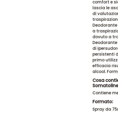
comfort e si
lascia le asc
di valutazio
traspirazio
Deodorante I
a traspirazi
dovuto a tra
Deodorante S
di ipersudor
persistenti d
primo utiliz
efficacia ris
alcool. Form
Cosa conti
Somatoline
Contiene men
Formato:
Spray da 75