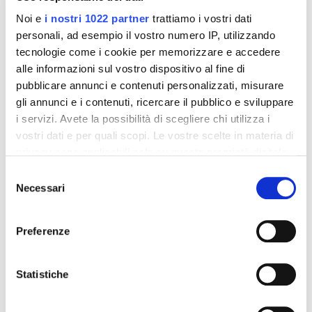
Noi e
i nostri 1022 partner
trattiamo i vostri dati
personali, ad esempio il vostro numero IP, utilizzando
tecnologie come i cookie per memorizzare e accedere
alle informazioni sul vostro dispositivo al fine di
pubblicare annunci e contenuti personalizzati, misurare
gli annunci e i contenuti, ricercare il pubblico e sviluppare
i servizi. Avete la possibilità di scegliere chi utilizza i
vostri dati e per quali scopi. Le vostre scelte in materia di
privacy sono applicabili solo su questa proprietà digitale
Integratori per dimagrire
Integratori per dimagrire
in cui avete effettuato le vostre scelte. È possibile
Amin 21 K al cacao - 21
Amin 21 K neutro
Selezione
bustine
modificare o revocare il proprio consenso in qualsiasi
Necessari
del
55,18 €
55,18 €
32,00 €
32,00 €
momento dalla Dichiarazione sui cookie o facendo clic
consenso
sull'icona di attivazione della privacy.
Aggiungi al
Aggiungi al
Preferenze
carrello
carrello
Con il tuo consenso, vorremmo anche:
raccogliere informazioni sulla tua posizione
Statistiche
geografica, con un'approssimazione di qualche
-42%
-42%
metro,