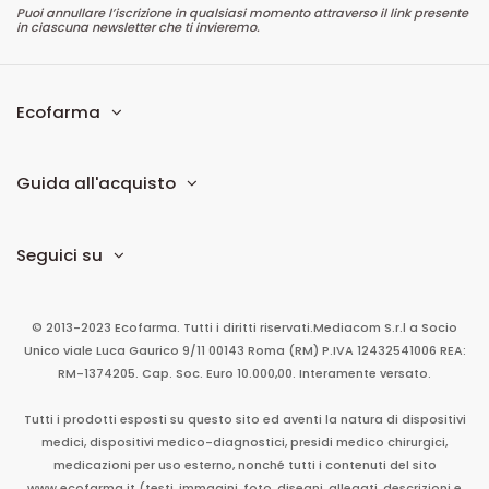
Puoi annullare l’iscrizione in qualsiasi momento attraverso il link presente
in ciascuna newsletter che ti invieremo.
Ecofarma
Guida all'acquisto
Seguici su
© 2013-2023 Ecofarma. Tutti i diritti riservati.
Mediacom S.r.l
a Socio
Unico
viale Luca Gaurico 9/11
00143
Roma
(RM)
P.IVA
12432541006
REA:
RM-1374205. Cap. Soc. Euro 10.000,00. Interamente versato.
Tutti i prodotti esposti su questo sito ed aventi la natura di dispositivi
medici, dispositivi medico-diagnostici, presidi medico chirurgici,
medicazioni per uso esterno, nonché tutti i contenuti del sito
www.ecofarma.it (testi, immagini, foto, disegni, allegati, descrizioni e