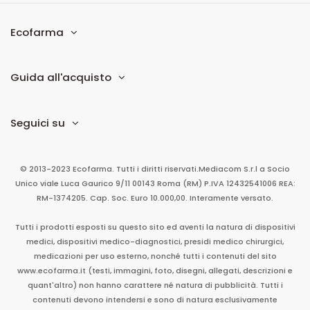
Ecofarma
Guida all'acquisto
Seguici su
© 2013-2023 Ecofarma. Tutti i diritti riservati.
Mediacom S.r.l
a Socio
Unico
viale Luca Gaurico 9/11
00143
Roma
(RM)
P.IVA
12432541006
REA:
RM-1374205. Cap. Soc. Euro 10.000,00. Interamente versato.
Tutti i prodotti esposti su questo sito ed aventi la natura di dispositivi
medici, dispositivi medico-diagnostici, presidi medico chirurgici,
medicazioni per uso esterno, nonché tutti i contenuti del sito
www.ecofarma.it (testi, immagini, foto, disegni, allegati, descrizioni e
quant'altro) non hanno carattere né natura di pubblicità. Tutti i
contenuti devono intendersi e sono di natura esclusivamente