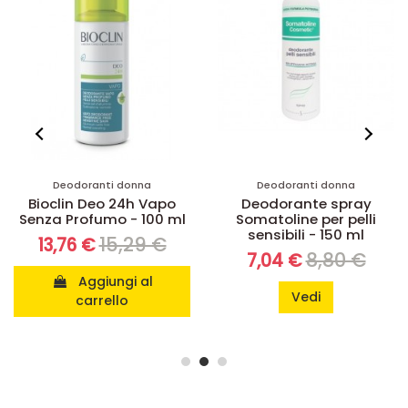
Deodoranti donna
Deodoranti donna
Bioclin Deo 24h Vapo
Deodorante spray
Senza Profumo - 100 ml
Somatoline per pelli
sensibili - 150 ml
15,29 €
13,76 €
8,80 €
7,04 €
Aggiungi al
Vedi
carrello