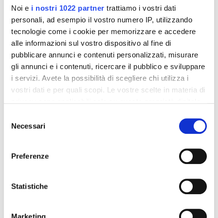
Noi e
i nostri 1022 partner
trattiamo i vostri dati
personali, ad esempio il vostro numero IP, utilizzando
tecnologie come i cookie per memorizzare e accedere
alle informazioni sul vostro dispositivo al fine di
pubblicare annunci e contenuti personalizzati, misurare
Integratori per dimagrire
Integratori per dimagrire
gli annunci e i contenuti, ricercare il pubblico e sviluppare
Amin 21 K al cacao - 21
Amin 21 K neutro
i servizi. Avete la possibilità di scegliere chi utilizza i
bustine
vostri dati e per quali scopi. Le vostre scelte in materia di
55,18 €
55,18 €
32,00 €
32,00 €
privacy sono applicabili solo su questa proprietà digitale
in cui avete effettuato le vostre scelte. È possibile
Aggiungi al
Aggiungi al
Selezione
modificare o revocare il proprio consenso in qualsiasi
carrello
carrello
Necessari
del
momento dalla Dichiarazione sui cookie o facendo clic
consenso
sull'icona di attivazione della privacy.
Preferenze
-42%
-42%
Con il tuo consenso, vorremmo anche:
raccogliere informazioni sulla tua posizione
Statistiche
geografica, con un'approssimazione di qualche
metro,
Marketing