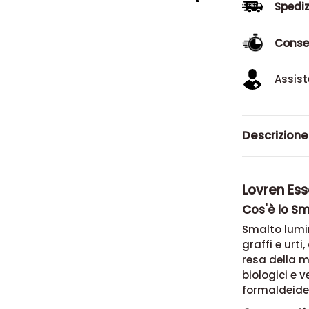
Spediz
Conse
Assist
Descrizione
Lovren Ess
Cos'è lo Sm
Smalto lumin
graffi e urti
resa della m
biologici e v
formaldeide