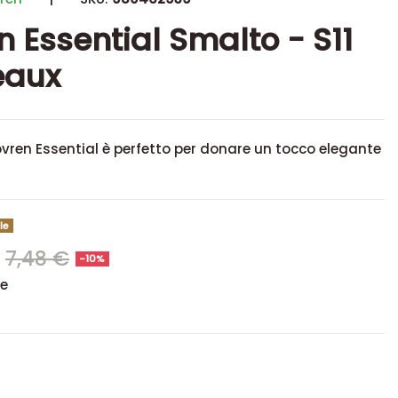
n Essential Smalto - S11
eaux
vren Essential è perfetto per donare un tocco elegante
le
€
7,48 €
-10%
se