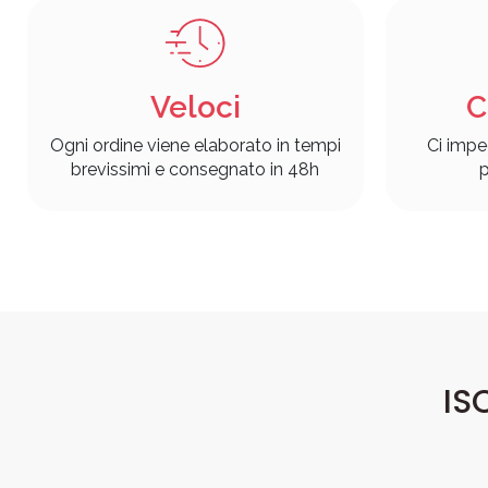
Veloci
C
Ogni ordine viene elaborato in tempi
Ci impe
brevissimi e consegnato in 48h
p
IS