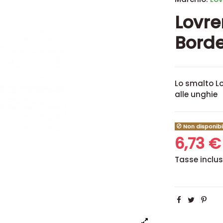
Lovre
Bord
Lo smalto Lo
alle unghie
Non disponibi
6,73 
Tasse inclu