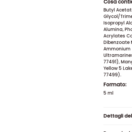
Cosa conti
Butyl Acetat
Glycol/Trime
Isopropyl Al
Alumina, Pho
Acrylates Co
Dibenzoate M
Ammonium Fe
Ultramarines
77491), Mang
Yellow 5 Lak
77499).
Formato:
5 ml
Dettagli de