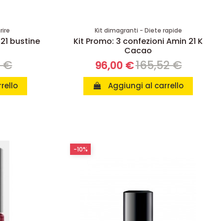
rire
Kit dimagranti - Diete rapide
 21 bustine
Kit Promo: 3 confezioni Amin 21 K
Cacao
8 €
165,52 €
96,00 €
rello
Aggiungi al carrello
-10%