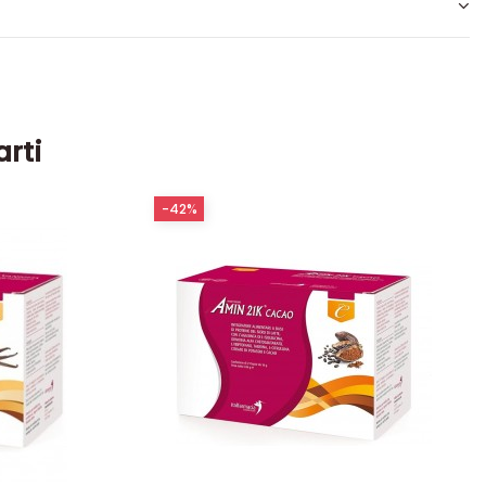
arti
-42%