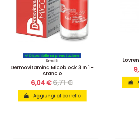
Disponibile su prenotazione
Lovren
Smalti
Dermovitamina Micoblock 3 In 1 -
9
Arancio
6,71 €
6,04 €
Aggiungi al carrello