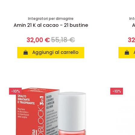
Integratori per dimagrire
Int
Amin 21 K al cacao - 21 bustine
A
55,18 €
32,00 €
32
Aggiungi al carrello
-10%
-10%