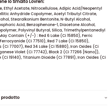
ene lo Smalto Lovren:
e, Ethyl Acetate, Nitrocellulose, Adipic Acid/Neopentyl
llitic Anhydride Copolymer, Acetyl Tributyl Citrate,
cohol, Stearalkonium Bentonite, N-Butyl Alcohol,
sphoric Acid, Benzophenone-1, Diacetone Alcohol,
polymer, Polyvinyl Butyral, Silica, Trimethylpentanediyl
ay Contain (+/-) : Red 6 Lake (Ci 15850), Ferric
rrocyanide (Ci 77510), Red 7 Lake (Ci 15850),
 (Ci 77007), Red 34 Lake (Ci 15880), Iron Oxides (Ci
anese Violet (Ci 77742), Black 2 (Ci 77266 [Nano]),
e (Ci 19140), Titanium Dioxide (Ci 77891), Iron Oxides (Ci
l prodotto