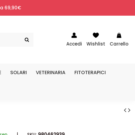
i a 69,90€
Accedi
Wishlist
Carrello
E
SOLARI
VETERINARIA
FITOTERAPICI
ren
|
SKU:
980462939