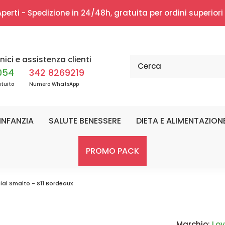
erti - Spedizione in 24/48h, gratuita per ordini superior
nici e assistenza clienti
054
342 8269219
tuito
Numero WhatsApp
INFANZIA
SALUTE BENESSERE
DIETA E ALIMENTAZION
PROMO PACK
ial Smalto - S11 Bordeaux
Marchio:
Lov