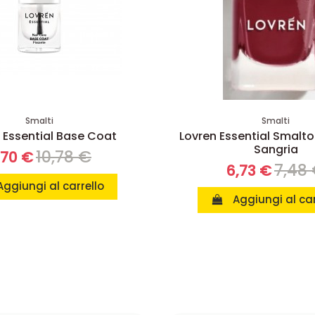
Smalti
Smalti
 Essential Base Coat
Lovren Essential Smalto
Sangria
10,78 €
,70 €
7,48
6,73 €
Aggiungi al carrello
Aggiungi al car