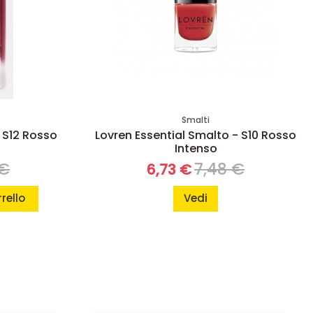
Smalti
 S12 Rosso
Lovren Essential Smalto - S10 Rosso
Intenso
 €
7,48 €
6,73 €
rello
Vedi