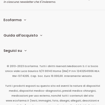
in ciascuna newsletter che ti invieremo.
Ecofarma
Guida all'acquisto
Seguici su
© 2013-2023 Ecofarma. Tutti i diritti riservati.
Mediacom S.r.l
a Socio
Unico
viale Luca Gaurico 9/11
00143
Roma
(RM)
P.IVA
12432541006
REA:
RM-1374205. Cap. Soc. Euro 10.000,00. Interamente versato.
Tutti i prodotti esposti su questo sito ed aventi la natura di dispositivi
medici, dispositivi medico-diagnostici, presidi medico chirurgici,
medicazioni per uso esterno, nonché tutti i contenuti del sito
www.ecofarma.it (testi, immagini, foto, disegni, allegati, descrizioni e