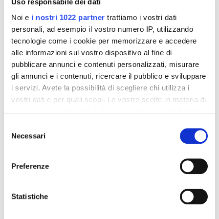
Uso responsabile dei dati
Noi e
i nostri 1022 partner
trattiamo i vostri dati
personali, ad esempio il vostro numero IP, utilizzando
tecnologie come i cookie per memorizzare e accedere
alle informazioni sul vostro dispositivo al fine di
pubblicare annunci e contenuti personalizzati, misurare
Integratori per dimagrire
Integratori per dimagrire
Amin 21 K al cacao - 21
Amin 21 K neutro
gli annunci e i contenuti, ricercare il pubblico e sviluppare
bustine
i servizi. Avete la possibilità di scegliere chi utilizza i
55,18 €
55,18 €
32,00 €
32,00 €
vostri dati e per quali scopi. Le vostre scelte in materia di
privacy sono applicabili solo su questa proprietà digitale
Aggiungi al
Aggiungi al
in cui avete effettuato le vostre scelte. È possibile
carrello
carrello
Selezione
modificare o revocare il proprio consenso in qualsiasi
Necessari
del
momento dalla Dichiarazione sui cookie o facendo clic
consenso
sull'icona di attivazione della privacy.
-42%
-42%
Preferenze
Con il tuo consenso, vorremmo anche:
raccogliere informazioni sulla tua posizione
Statistiche
geografica, con un'approssimazione di qualche
metro,