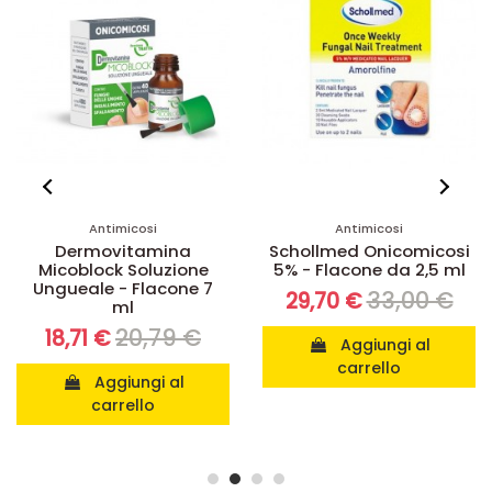
Antimicosi
Antimicosi
Dermovitamina
Schollmed Onicomicosi
Micoblock Soluzione
5% - Flacone da 2,5 ml
Ungueale - Flacone 7
33,00 €
29,70 €
ml
20,79 €
18,71 €
Aggiungi al
carrello
Aggiungi al
carrello