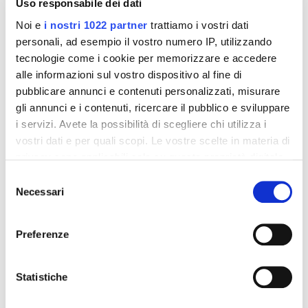
Uso responsabile dei dati
Noi e
i nostri 1022 partner
trattiamo i vostri dati
personali, ad esempio il vostro numero IP, utilizzando
Dettagli del prodotto
tecnologie come i cookie per memorizzare e accedere
alle informazioni sul vostro dispositivo al fine di
Recensioni
pubblicare annunci e contenuti personalizzati, misurare
gli annunci e i contenuti, ricercare il pubblico e sviluppare
i servizi. Avete la possibilità di scegliere chi utilizza i
vostri dati e per quali scopi. Le vostre scelte in materia di
privacy sono applicabili solo su questa proprietà digitale
Altri prodotti che potrebbero
in cui avete effettuato le vostre scelte. È possibile
Selezione
interessarti
modificare o revocare il proprio consenso in qualsiasi
Necessari
del
momento dalla Dichiarazione sui cookie o facendo clic
consenso
sull'icona di attivazione della privacy.
-42%
-42%
Preferenze
Con il tuo consenso, vorremmo anche:
raccogliere informazioni sulla tua posizione
Statistiche
geografica, con un'approssimazione di qualche