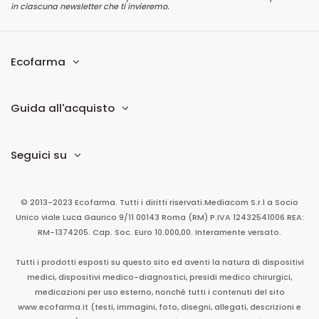
in ciascuna newsletter che ti invieremo.
Ecofarma
Guida all'acquisto
Seguici su
© 2013-2023 Ecofarma. Tutti i diritti riservati.
Mediacom S.r.l
a Socio
Unico
viale Luca Gaurico 9/11
00143
Roma
(RM)
P.IVA
12432541006
REA:
RM-1374205. Cap. Soc. Euro 10.000,00. Interamente versato.
Tutti i prodotti esposti su questo sito ed aventi la natura di dispositivi
medici, dispositivi medico-diagnostici, presidi medico chirurgici,
medicazioni per uso esterno, nonché tutti i contenuti del sito
www.ecofarma.it (testi, immagini, foto, disegni, allegati, descrizioni e