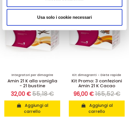
annunci, per fornire funzionalità dei social media e per
analizzare il nostro traffico. Condividiamo inoltre
informazioni sul modo in cui utilizza il nostro sito con i
Usa solo i cookie necessari
nostri partner che si occupano di analisi dei dati web,
pubblicità e social media, i quali potrebbero combinarle
con altre informazioni che ha fornito loro o che hanno
raccolto dal suo utilizzo dei loro servizi.
Integratori per dimagrire
Kit dimagranti - Diete rapide
Amin 21 K alla vaniglia
Kit Promo: 3 confezioni
- 21 bustine
Amin 21 K Cacao
55,18 €
165,52 €
32,00 €
96,00 €
Aggiungi al
Aggiungi al
carrello
carrello