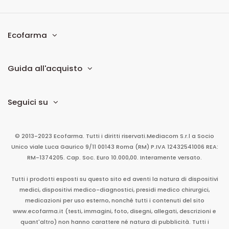
Ecofarma
Guida all'acquisto
Seguici su
© 2013-2023 Ecofarma. Tutti i diritti riservati.
Mediacom S.r.l
a Socio
Unico
viale Luca Gaurico 9/11
00143
Roma
(RM)
P.IVA
12432541006
REA:
RM-1374205. Cap. Soc. Euro 10.000,00. Interamente versato.
Tutti i prodotti esposti su questo sito ed aventi la natura di dispositivi
medici, dispositivi medico-diagnostici, presidi medico chirurgici,
medicazioni per uso esterno, nonché tutti i contenuti del sito
www.ecofarma.it (testi, immagini, foto, disegni, allegati, descrizioni e
quant'altro) non hanno carattere né natura di pubblicità. Tutti i