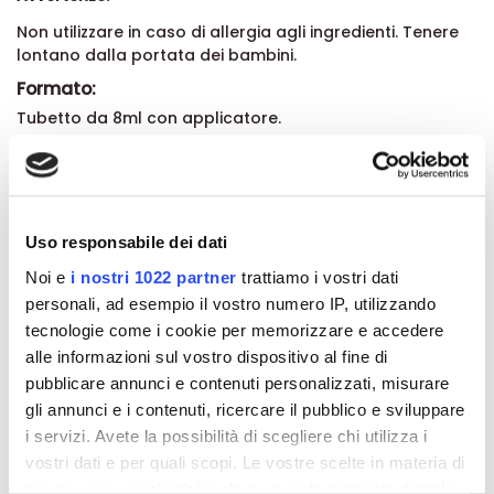
Non utilizzare in caso di allergia agli ingredienti. Tenere
lontano dalla portata dei bambini.
Formato:
Tubetto da 8ml con applicatore.
Dettagli del prodotto
Uso responsabile dei dati
Recensioni
Noi e
i nostri 1022 partner
trattiamo i vostri dati
personali, ad esempio il vostro numero IP, utilizzando
tecnologie come i cookie per memorizzare e accedere
alle informazioni sul vostro dispositivo al fine di
pubblicare annunci e contenuti personalizzati, misurare
Altri prodotti che potrebbero
gli annunci e i contenuti, ricercare il pubblico e sviluppare
interessarti
i servizi. Avete la possibilità di scegliere chi utilizza i
vostri dati e per quali scopi. Le vostre scelte in materia di
-42%
-42%
privacy sono applicabili solo su questa proprietà digitale