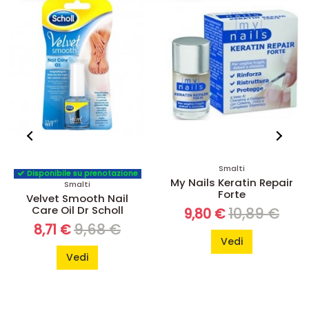
Smalti
Disponibile su prenotazione
My Nails Keratin Repair
Smalti
Forte
Velvet Smooth Nail
Care Oil Dr Scholl
10,89 €
9,80 €
9,68 €
8,71 €
Vedi
Vedi