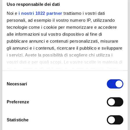
Uso responsabile dei dati
Noi e
i nostri 1022 partner
trattiamo i vostri dati
personali, ad esempio il vostro numero IP, utilizzando
tecnologie come i cookie per memorizzare e accedere
alle informazioni sul vostro dispositivo al fine di
pubblicare annunci e contenuti personalizzati, misurare
gli annunci e i contenuti, ricercare il pubblico e sviluppare
Integratori per dimagrire
Integratori per dimagrire
i servizi. Avete la possibilità di scegliere chi utilizza i
Amin 21 K al cacao - 21
Amin 21 K neutro
bustine
vostri dati e per quali scopi. Le vostre scelte in materia di
55,18 €
55,18 €
32,00 €
32,00 €
privacy sono applicabili solo su questa proprietà digitale
in cui avete effettuato le vostre scelte. È possibile
Selezione
Aggiungi al
Aggiungi al
modificare o revocare il proprio consenso in qualsiasi
Necessari
del
carrello
carrello
momento dalla Dichiarazione sui cookie o facendo clic
consenso
sull'icona di attivazione della privacy.
Preferenze
-42%
-42%
Con il tuo consenso, vorremmo anche:
raccogliere informazioni sulla tua posizione
Statistiche
geografica, con un'approssimazione di qualche