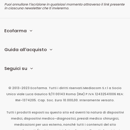
Puoi annullare l’iscrizione in qualsiasi momento attraverso il link presente
in ciascuna newsletter che ti invieremo.
Ecofarma
Guida all'acquisto
Seguici su
© 2013-2023 Ecofarma. Tutti i diritti riservati.
Mediacom S.r.l
a Socio
Unico
viale Luca Gaurico 9/11
00143
Roma
(RM)
P.IVA
12432541006
REA:
RM-1374205. Cap. Soc. Euro 10.000,00. Interamente versato.
Tutti i prodotti esposti su questo sito ed aventi la natura di dispositivi
medici, dispositivi medico-diagnostici, presidi medico chirurgici,
medicazioni per uso esterno, nonché tutti i contenuti del sito