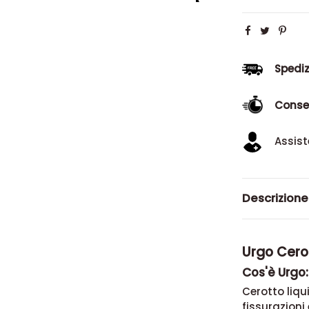
Spediz
Conse
Assist
Descrizione
Urgo Cerot
Cos'è Urgo:
Cerotto liqu