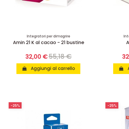
Integratori per dimagrire
Int
Amin 21 K al cacao - 21 bustine
A
55,18 €
32,00 €
32
Aggiungi al carrello
-25%
-25%