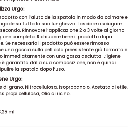
 e screpolature delle mani.
lizza Urgo:
prodotto con l’aiuto della spatola in modo da colmare e
 ragade su tutta la sua lunghezza. Lasciare asciugare
secondo. Rinnovare l’applicazione 2 o 3 volte al giorno
gione completa. Richiudere bene il prodotto dopo
ne. Se necessario il prodotto può essere rimosso
 una goccia sulla pellicola preesistente già formata e
immediatamente con una garza asciutta. L’igiene
 è garantita dalla sua composizione, non è quindi
ipulire la spatola dopo l’uso.
ene Urgo:
e di grano, Nitrocellulosa, Isopropanolo, Acetato di etile,
sipropilcellulosa, Olio di ricino.
,25 ml.