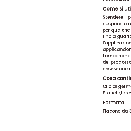
fissurazioni
Come si uti
Stendere il 
ricoprire la
per qualche 
fino a guari
l’applicazio
applicandone
tamponando 
del prodotto
necessario r
Cosa conti
Olio di germ
Etanolo,Idros
Formato:
Flacone da 3