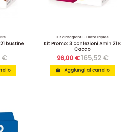
rire
Kit dimagranti - Diete rapide
 21 bustine
Kit Promo: 3 confezioni Amin 21 K
Cacao
8 €
165,52 €
96,00 €
rello
Aggiungi al carrello