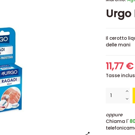
Urgo
Il cerotto l
delle mani
11,77 
Tasse inclu
oppure
Chiama l'
80
telefonicam