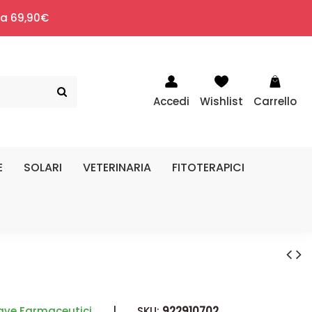
i a 69,90€
Accedi
Wishlist
Carrello
E
SOLARI
VETERINARIA
FITOTERAPICI
ave Farmaceutici
|
SKU:
922910702