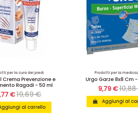
tti per la cura dei piedi
Prodotti per la medica
l Crema Prevenzione e
Urgo Garze 8x8 Cm - 
mento Ragadi - 50 ml
10,88
9,79 €
19,69 €
,77 €
Aggiungi al car
Aggiungi al carrello