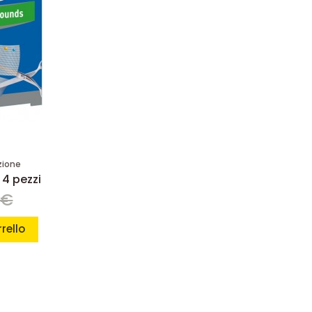
zione
4 pezzi
 €
rello