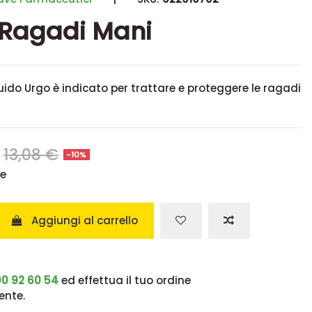
 Ragadi Mani
iquido Urgo è indicato per trattare e proteggere le ragadi
€
13,08 €
-10%
se
Aggiungi al carrello
0 92 60 54
ed effettua il tuo ordine
ente.