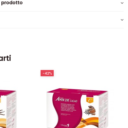
l prodotto
arti
-42%