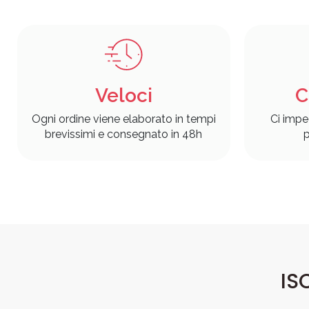
Veloci
C
Ogni ordine viene elaborato in tempi
Ci impe
brevissimi e consegnato in 48h
p
IS