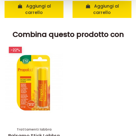
raccolto dal suo utilizzo dei loro servizi.
Aggiungi al
Aggiungi al
carrello
carrello
Combina questo prodotto con
-22%
Trattamenti labbra
Balsamo Stick Labbra