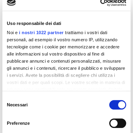
Altri prodotti che potrebbero
interessarti
Uso responsabile dei dati
-42%
-42%
Noi e
i nostri 1022 partner
trattiamo i vostri dati
personali, ad esempio il vostro numero IP, utilizzando
tecnologie come i cookie per memorizzare e accedere
alle informazioni sul vostro dispositivo al fine di
pubblicare annunci e contenuti personalizzati, misurare
gli annunci e i contenuti, ricercare il pubblico e sviluppare
i servizi. Avete la possibilità di scegliere chi utilizza i
vostri dati e per quali scopi. Le vostre scelte in materia di
privacy sono applicabili solo su questa proprietà digitale
in cui avete effettuato le vostre scelte. È possibile
Selezione
modificare o revocare il proprio consenso in qualsiasi
Necessari
del
Integratori per dimagrire
Integratori per dimagrire
momento dalla Dichiarazione sui cookie o facendo clic
Amin 21 K al cacao - 21
Amin 21 K neutro
consenso
bustine
sull'icona di attivazione della privacy.
Preferenze
55,18 €
55,18 €
32,00 €
32,00 €
Con il tuo consenso, vorremmo anche: