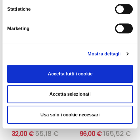
Aggiungi al
Aggiungi al
raccogliere informazioni sulla tua posizione
Statistiche
carrello
carrello
geografica, con un'approssimazione di qualche
metro,
Marketing
Identificare il tuo dispositivo, scansionandolo
-42%
-42%
attivamente alla ricerca di caratteristiche specifiche
(impronte digitali).
Mostra dettagli
Approfondisci come vengono elaborati i tuoi dati personali
e imposta le tue preferenze nella
sezione dettagli
. Puoi
modificare o ritirare il tuo consenso in qualsiasi momento
Accetta tutti i cookie
dalla Dichiarazione sui cookie.
Utilizziamo i cookie per personalizzare contenuti ed
Accetta selezionati
annunci, per fornire funzionalità dei social media e per
analizzare il nostro traffico. Condividiamo inoltre
Integratori per dimagrire
Kit dimagranti - Diete rapide
informazioni sul modo in cui utilizza il nostro sito con i
Usa solo i cookie necessari
Amin 21 K alla vaniglia
Kit Promo: 3 confezioni
nostri partner che si occupano di analisi dei dati web,
- 21 bustine
Amin 21 K Cacao
pubblicità e social media, i quali potrebbero combinarle
55,18 €
165,52 €
32,00 €
96,00 €
con altre informazioni che ha fornito loro o che hanno