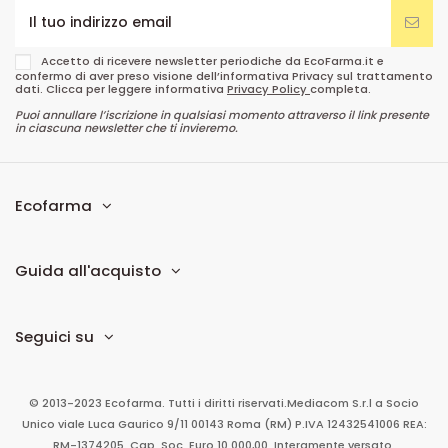
Accetto di ricevere newsletter periodiche da EcoFarma.it e
confermo di aver preso visione dell’informativa Privacy sul trattamento
dati. Clicca per leggere informativa
Privacy Policy
completa.
Puoi annullare l’iscrizione in qualsiasi momento attraverso il link presente
in ciascuna newsletter che ti invieremo.
Ecofarma
Guida all'acquisto
Seguici su
© 2013-2023 Ecofarma. Tutti i diritti riservati.
Mediacom S.r.l
a Socio
Unico
viale Luca Gaurico 9/11
00143
Roma
(RM)
P.IVA
12432541006
REA:
RM-1374205. Cap. Soc. Euro 10.000,00. Interamente versato.