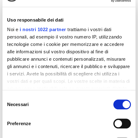
interessarti
Uso responsabile dei dati
-42%
-42%
Noi e
i nostri 1022 partner
trattiamo i vostri dati
personali, ad esempio il vostro numero IP, utilizzando
tecnologie come i cookie per memorizzare e accedere
alle informazioni sul vostro dispositivo al fine di
pubblicare annunci e contenuti personalizzati, misurare
gli annunci e i contenuti, ricercare il pubblico e sviluppare
i servizi. Avete la possibilità di scegliere chi utilizza i
vostri dati e per quali scopi. Le vostre scelte in materia di
privacy sono applicabili solo su questa proprietà digitale
in cui avete effettuato le vostre scelte. È possibile
Selezione
Integratori per dimagrire
Integratori per dimagrire
modificare o revocare il proprio consenso in qualsiasi
Necessari
del
Amin 21 K al cacao - 21
Amin 21 K neutro
momento dalla Dichiarazione sui cookie o facendo clic
bustine
consenso
sull'icona di attivazione della privacy.
55,18 €
55,18 €
32,00 €
32,00 €
Preferenze
Aggiungi al
Aggiungi al
Con il tuo consenso, vorremmo anche: