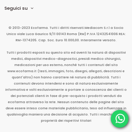
Seguici su
© 2013-2023 Ecofarma. Tutti i diritti riservati.
Mediacom S.r.l
a Socio
Unico
viale Luca Gaurico 9/11
00143
Roma
(RM)
P.IVA
12432541006
REA:
RM-1374205. Cap. Soc. Euro 10.000,00. Interamente versato.
Tutti i prodotti esposti su questo sito ed aventi la natura di dispositivi
medici, dispositivi medico-diagnostici, presidi medico chirurgici,
medicazioni per uso esterno, nonché tutti i contenuti del sito
www.ecofarma.it (testi, immagini, foto, disegni, allegati, descrizioni e
quant'altro) non hanno carattere né natura di pubblicità. Tutti i
contenuti devono intendersi e sono di natura esclusivamente
informativa e volti esclusivamente a portare a conoscenza dei clienti o
dei potenziali clienti in fase di pre-acquisto i prodotti venduti da
ecofarma attraverso la rete. Nessun contenuto delle pagine del sito
deve essere inteso come materiale pubblicitario, teso ad influenzare in
qualsivoglia maniera una decisione di acquisto. Tutti i marchi sono di
proprietà dei rispettivi titolari