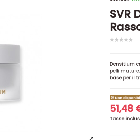
SVR D
Rasso
Densitium cr
pelli mature
base per il t
Non disponibi
51,48
Tasse inclu