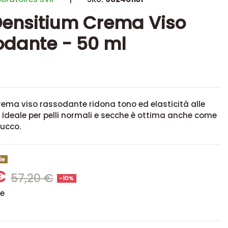
ensitium Crema Viso
dante - 50 ml
ema viso rassodante ridona tono ed elasticità alle
. Ideale per pelli normali e secche è ottima anche come
rucco.
le
 €
57,20 €
-10%
se