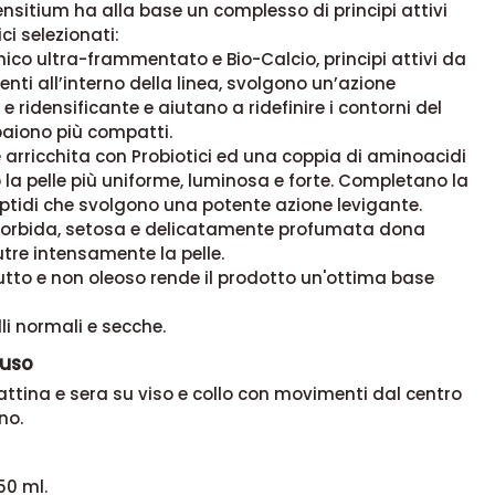
sitium ha alla base un complesso di principi attivi
i selezionati:
nico ultra-frammentato e Bio-Calcio, principi attivi da
nti all’interno della linea, svolgono un’azione
e ridensificante e aiutano a ridefinire i contorni del
paiono più compatti.
 arricchita con Probiotici ed una coppia di aminoacidi
la pelle più uniforme, luminosa e forte. Completano la
eptidi che svolgono una potente azione levigante.
morbida, setosa e delicatamente profumata dona
tre intensamente la pelle.
ciutto e non oleoso rende il prodotto un'ottima base
li normali e secche.
'uso
ttina e sera su viso e collo con movimenti dal centro
no.
50 ml.