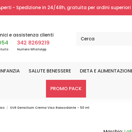
erti - Spedizione in 24/48h, gratuita per ordini superior
nici e assistenza clienti
054
342 8269219
tuito
Numero WhatsApp
INFANZIA
SALUTE BENESSERE
DIETA E ALIMENTAZION
PROMO PACK
iso
SVR Densitium Crema Viso Rassodante - 50 ml
Marchio:
Lab