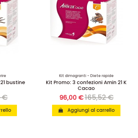
rire
Kit dimagranti - Diete rapide
 21 bustine
Kit Promo: 3 confezioni Amin 21 K
Cacao
8 €
165,52 €
96,00 €
rello
Aggiungi al carrello