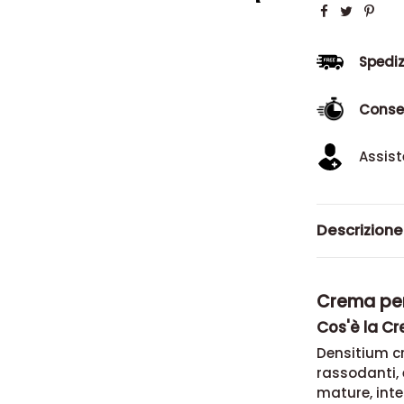
Spediz
Conse
Assist
Descrizione
Crema per
Cos'è la C
Densitium c
rassodanti, e
mature, int