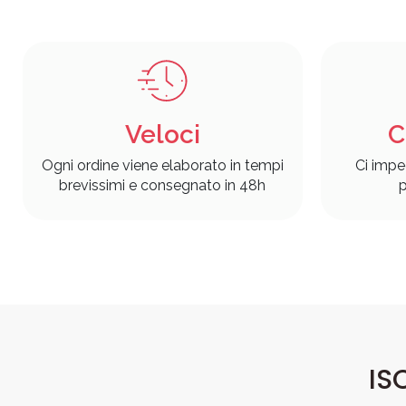
Veloci
C
Ogni ordine viene elaborato in tempi
Ci impe
brevissimi e consegnato in 48h
p
IS