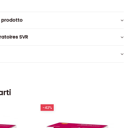
l prodotto
ratoires SVR
arti
-42%