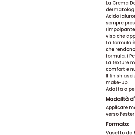
La Crema Den
dermatologic
Acido Ialuro
sempre prese
rimpolpante 
viso che ap
La formula è
che rendono 
formula, i P
La texture 
comfort e nu
Il finish as
make-up.
Adatta a pel
Modalità d
Applicare ma
verso l’ester
Formato:
Vasetto da 