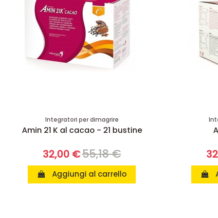
Integratori per dimagrire
Int
Amin 21 K al cacao - 21 bustine
A
55,18 €
32,00 €
32
Aggiungi al carrello