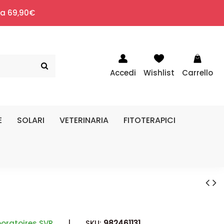
i a 69,90€
Accedi
Wishlist
Carrello
E
SOLARI
VETERINARIA
FITOTERAPICI
oratoires SVR
|
SKU:
982461131