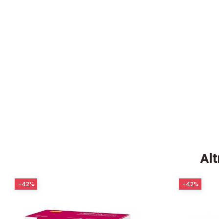
Alt
-42%
-42%