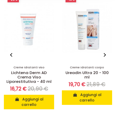
Creme idratanti corpo
Creme idratanti viso
Ureadin Ultra 20 - 100
Nutratopic Pro-AMP
ml
Crema viso
21,89 €
22,99 €
19,70 €
20,69 €
Aggiungi al
Aggiungi al
carrello
carrello