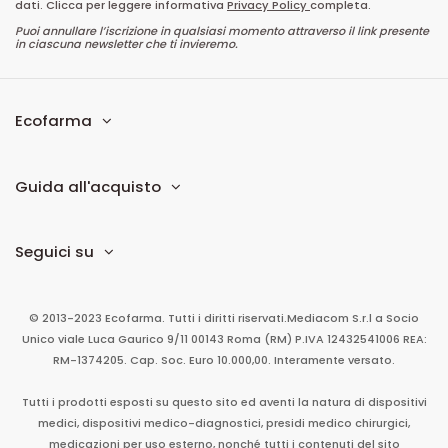
dati. Clicca per leggere informativa
Privacy Policy
completa.
Puoi annullare l’iscrizione in qualsiasi momento attraverso il link presente
in ciascuna newsletter che ti invieremo.
Ecofarma
Guida all'acquisto
Seguici su
© 2013-2023 Ecofarma. Tutti i diritti riservati.
Mediacom S.r.l
a Socio
Unico
viale Luca Gaurico 9/11
00143
Roma
(RM)
P.IVA
12432541006
REA:
RM-1374205. Cap. Soc. Euro 10.000,00. Interamente versato.
Tutti i prodotti esposti su questo sito ed aventi la natura di dispositivi
medici, dispositivi medico-diagnostici, presidi medico chirurgici,
medicazioni per uso esterno, nonché tutti i contenuti del sito