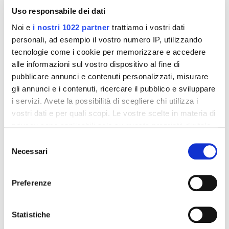
Uso responsabile dei dati
Noi e
i nostri 1022 partner
trattiamo i vostri dati
personali, ad esempio il vostro numero IP, utilizzando
tecnologie come i cookie per memorizzare e accedere
alle informazioni sul vostro dispositivo al fine di
pubblicare annunci e contenuti personalizzati, misurare
gli annunci e i contenuti, ricercare il pubblico e sviluppare
Integratori per dimagrire
Integratori per dimagrire
i servizi. Avete la possibilità di scegliere chi utilizza i
Amin 21 K al cacao - 21
Amin 21 K neutro
vostri dati e per quali scopi. Le vostre scelte in materia di
bustine
privacy sono applicabili solo su questa proprietà digitale
55,18 €
55,18 €
32,00 €
32,00 €
in cui avete effettuato le vostre scelte. È possibile
Selezione
modificare o revocare il proprio consenso in qualsiasi
Aggiungi al
Aggiungi al
Necessari
del
carrello
carrello
momento dalla Dichiarazione sui cookie o facendo clic
consenso
sull'icona di attivazione della privacy.
Preferenze
-42%
-42%
Con il tuo consenso, vorremmo anche:
raccogliere informazioni sulla tua posizione
Statistiche
geografica, con un'approssimazione di qualche