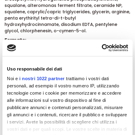
squalane, alteromonas ferment filtrate, ceramide NP,
squalene, caprylic/capric triglycerides, glycerin, arginine,
penta erythirityl tetra-di-t-butyl
hydroxyhydrocinnamate, disodium EDTA, pentylene
glycol, chlorphenesin, o-cymen-5-ol.
Formato:
Tubo da 40 ml
Uso responsabile dei dati
Dettagli del prodotto
Noi e
i nostri 1022 partner
trattiamo i vostri dati
personali, ad esempio il vostro numero IP, utilizzando
Recensioni
tecnologie come i cookie per memorizzare e accedere
alle informazioni sul vostro dispositivo al fine di
pubblicare annunci e contenuti personalizzati, misurare
gli annunci e i contenuti, ricercare il pubblico e sviluppare
i servizi. Avete la possibilità di scegliere chi utilizza i
Altri prodotti che potrebbero
vostri dati e per quali scopi. Le vostre scelte in materia di
interessarti