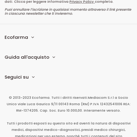
dati. Clicca per leggere informativa
Privacy Policy
completa.
Puoi annullare l’iscrizione in qualsiasi momento attraverso il link presente
in ciascuna newsletter che ti invieremo.
Ecofarma
Guida all'acquisto
Seguici su
© 2013-2023 Ecofarma. Tutti i diritti riservati.
Mediacom S.r.l
a Socio
Unico
viale Luca Gaurico 9/11
00143
Roma
(RM)
P.IVA
12432541006
REA:
RM-1374205. Cap. Soc. Euro 10.000,00. Interamente versato.
Tutti i prodotti esposti su questo sito ed aventi la natura di dispositivi
medici, dispositivi medico-diagnostici, presidi medico chirurgici,
medicazioni per uso esterno, nonché tutti i contenuti del sito