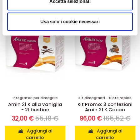
Accetta selezionati
annunci, per fornire funzionalità dei social media e per
analizzare il nostro traffico. Condividiamo inoltre
-42%
-42%
informazioni sul modo in cui utilizza il nostro sito con i
Usa solo i cookie necessari
nostri partner che si occupano di analisi dei dati web,
pubblicità e social media, i quali potrebbero combinarle
con altre informazioni che ha fornito loro o che hanno
raccolto dal suo utilizzo dei loro servizi.
Integratori per dimagrire
Kit dimagranti - Diete rapide
Amin 21 K alla vaniglia
Kit Promo: 3 confezioni
- 21 bustine
Amin 21 K Cacao
55,18 €
165,52 €
32,00 €
96,00 €
Aggiungi al
Aggiungi al
carrello
carrello