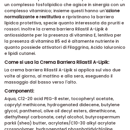
un complesso fosfolipidico che agisce in sinergia con un
complesso vitaminico; insieme questi hanno un'
azione
normalizzante e restitutiva
e ripristinano la barriera
lipidca protettiva, specie quanto interessata da pruriti e
rossori. Inoltre la crema barriera Rilastil A-Lipik è
antiossidante per la presenza di vitamina E, lenitiva per
la presenza di vitamina B5 ed è altamente nutriente in
quanto possiede attivatori di Filaggrina, Acido Ialuronico
e lipidi cutanei.
Come si usa la Crema Barriera Rilastil A-Lipik:
La crema barriera Rilastil A-Lipik si applica sul viso due
volte al giorno, al mattino e alla sera, eseguendo il
massaggio dal basso verso l'alto.
Componenti:
Aqua, C12-20 acid PEG-8 ester, tocopheryl acetate,
caprylyl methicone, hydrogenated didecene, butylene
glycol, panthenol, olive oil decyl esters, dimethicone,
diethylhexyl carbonate, cetyl alcohol, butyrospermum
parkii (shea) butter, acrylates/C10-30 alkyl acrylate
crosspolymer, hydrogenated phosphatidylchloline,