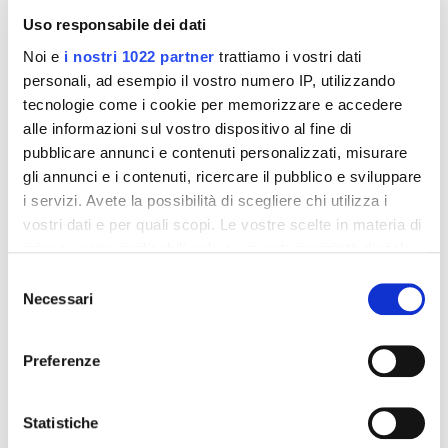
Uso responsabile dei dati
Noi e
i nostri 1022 partner
trattiamo i vostri dati
personali, ad esempio il vostro numero IP, utilizzando
tecnologie come i cookie per memorizzare e accedere
alle informazioni sul vostro dispositivo al fine di
pubblicare annunci e contenuti personalizzati, misurare
gli annunci e i contenuti, ricercare il pubblico e sviluppare
Integratori per dimagrire
Integratori per dimagrire
i servizi. Avete la possibilità di scegliere chi utilizza i
Amin 21 K al cacao - 21
Amin 21 K neutro
vostri dati e per quali scopi. Le vostre scelte in materia di
bustine
privacy sono applicabili solo su questa proprietà digitale
55,18 €
55,18 €
32,00 €
32,00 €
in cui avete effettuato le vostre scelte. È possibile
Selezione
modificare o revocare il proprio consenso in qualsiasi
Aggiungi al
Aggiungi al
Necessari
del
carrello
carrello
momento dalla Dichiarazione sui cookie o facendo clic
consenso
sull'icona di attivazione della privacy.
Preferenze
-42%
-42%
Con il tuo consenso, vorremmo anche:
raccogliere informazioni sulla tua posizione
Statistiche
geografica, con un'approssimazione di qualche