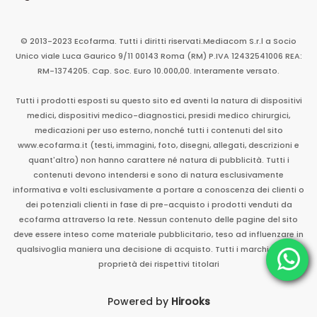
© 2013-2023 Ecofarma. Tutti i diritti riservati.
Mediacom S.r.l
a Socio
Unico
viale Luca Gaurico 9/11
00143
Roma
(RM)
P.IVA
12432541006
REA:
RM-1374205. Cap. Soc. Euro 10.000,00. Interamente versato.
Tutti i prodotti esposti su questo sito ed aventi la natura di dispositivi
medici, dispositivi medico-diagnostici, presidi medico chirurgici,
medicazioni per uso esterno, nonché tutti i contenuti del sito
www.ecofarma.it (testi, immagini, foto, disegni, allegati, descrizioni e
quant'altro) non hanno carattere né natura di pubblicità. Tutti i
contenuti devono intendersi e sono di natura esclusivamente
informativa e volti esclusivamente a portare a conoscenza dei clienti o
dei potenziali clienti in fase di pre-acquisto i prodotti venduti da
ecofarma attraverso la rete. Nessun contenuto delle pagine del sito
deve essere inteso come materiale pubblicitario, teso ad influenzare in
qualsivoglia maniera una decisione di acquisto. Tutti i marchi sono di
proprietà dei rispettivi titolari
Powered by
Hirooks