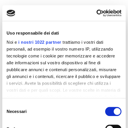
Altri prodotti che potrebbero
interessarti
Uso responsabile dei dati
-42%
-42%
Noi e
i nostri 1022 partner
trattiamo i vostri dati
personali, ad esempio il vostro numero IP, utilizzando
tecnologie come i cookie per memorizzare e accedere
alle informazioni sul vostro dispositivo al fine di
pubblicare annunci e contenuti personalizzati, misurare
gli annunci e i contenuti, ricercare il pubblico e sviluppare
i servizi. Avete la possibilità di scegliere chi utilizza i
vostri dati e per quali scopi. Le vostre scelte in materia di
privacy sono applicabili solo su questa proprietà digitale
in cui avete effettuato le vostre scelte. È possibile
Selezione
modificare o revocare il proprio consenso in qualsiasi
Necessari
del
Integratori per dimagrire
Integratori per dimagrire
momento dalla Dichiarazione sui cookie o facendo clic
consenso
Amin 21 K al cacao - 21
Amin 21 K neutro
sull'icona di attivazione della privacy.
bustine