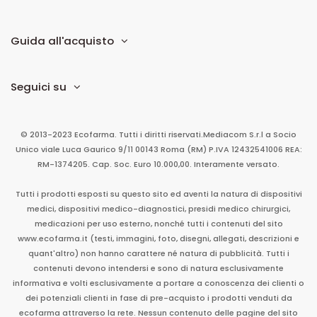
Guida all'acquisto
Seguici su
© 2013-2023 Ecofarma. Tutti i diritti riservati.
Mediacom S.r.l
a Socio
Unico
viale Luca Gaurico 9/11
00143
Roma
(RM)
P.IVA
12432541006
REA:
RM-1374205. Cap. Soc. Euro 10.000,00. Interamente versato.
Tutti i prodotti esposti su questo sito ed aventi la natura di dispositivi
medici, dispositivi medico-diagnostici, presidi medico chirurgici,
medicazioni per uso esterno, nonché tutti i contenuti del sito
www.ecofarma.it (testi, immagini, foto, disegni, allegati, descrizioni e
quant'altro) non hanno carattere né natura di pubblicità. Tutti i
contenuti devono intendersi e sono di natura esclusivamente
informativa e volti esclusivamente a portare a conoscenza dei clienti o
dei potenziali clienti in fase di pre-acquisto i prodotti venduti da
ecofarma attraverso la rete. Nessun contenuto delle pagine del sito