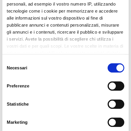
personali, ad esempio il vostro numero IP, utilizzando
tecnologie come i cookie per memorizzare e accedere
Dettagli del prodotto
alle informazioni sul vostro dispositivo al fine di
pubblicare annunci e contenuti personalizzati, misurare
About Darphin
gli annunci e i contenuti, ricercare il pubblico e sviluppare
i servizi. Avete la possibilità di scegliere chi utilizza i
vostri dati e per quali scopi. Le vostre scelte in materia di
Recensioni
privacy sono applicabili solo su questa proprietà digitale
in cui avete effettuato le vostre scelte. È possibile
Selezione
modificare o revocare il proprio consenso in qualsiasi
Necessari
del
momento dalla Dichiarazione sui cookie o facendo clic
consenso
sull'icona di attivazione della privacy.
Altri prodotti che potrebbero
Preferenze
interessarti
Con il tuo consenso, vorremmo anche:
raccogliere informazioni sulla tua posizione
Statistiche
-42%
-42%
geografica, con un'approssimazione di qualche
metro,
Marketing
Identificare il tuo dispositivo, scansionandolo