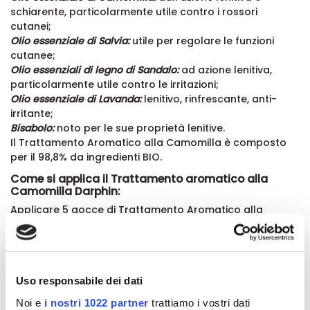
schiarente, particolarmente utile contro i rossori
cutanei;
Olio essenziale di Salvia:
utile per regolare le funzioni
cutanee;
Olio essenziali di legno di Sandalo:
ad azione lenitiva,
particolarmente utile contro le irritazioni;
Olio essenziale di Lavanda:
lenitivo, rinfrescante, anti-
irritante;
Bisabolo:
noto per le sue proprietà lenitive.
Il Trattamento Aromatico alla Camomilla è composto
per il 98,8% da ingredienti BIO.
Come si applica il Trattamento aromatico alla
Camomilla Darphin:
Applicare 5 gocce di Trattamento Aromatico alla
Camomilla Darphin alla sera, sulla pelle di viso e collo.
Applicare con sfioramenti partendo dalla zona mediana
del viso verso l'esterno.
Formato:
Uso responsabile dei dati
Confezione da 15 ml.
Noi e
i nostri 1022 partner
trattiamo i vostri dati