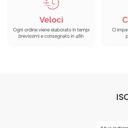
Veloci
C
Ogni ordine viene elaborato in tempi
Ci impe
brevissimi e consegnato in 48h
p
IS