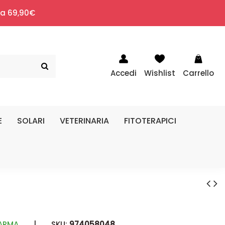
i a 69,90€
Accedi
Wishlist
Carrello
E
SOLARI
VETERINARIA
FITOTERAPICI
FARMA
|
SKU:
974058048