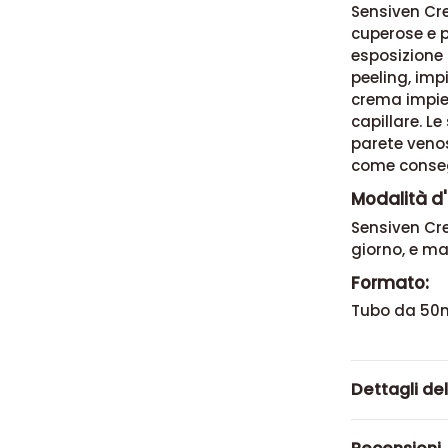
Sensiven Cre
cuperose e p
esposizione 
peeling, imp
crema impieg
capillare. Le
parete venos
come conseg
Modalità d'
Sensiven Cre
giorno, e m
Formato:
Tubo da 50m
Dettagli de