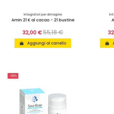
Integratori per dimagrire
Int
Amin 21 K al cacao - 21 bustine
A
55,18 €
32,00 €
32
Aggiungi al carrello
-10%