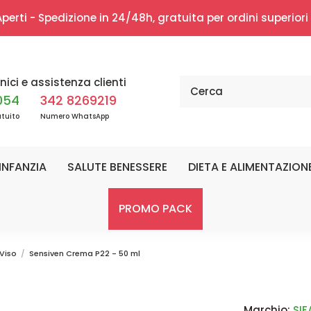
erti - Spedizione in 24/48h, gratuita per ordini superior
nici e assistenza clienti
054
342 8269219
tuito
Numero WhatsApp
INFANZIA
SALUTE BENESSERE
DIETA E ALIMENTAZION
PROMO PACK
 Viso
Sensiven Crema P22 - 50 ml
Marchio:
SI