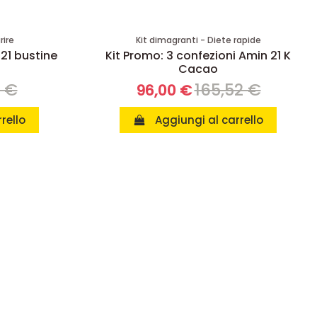
rire
Kit dimagranti - Diete rapide
 21 bustine
Kit Promo: 3 confezioni Amin 21 K
Cacao
8 €
165,52 €
96,00 €
rello
Aggiungi al carrello