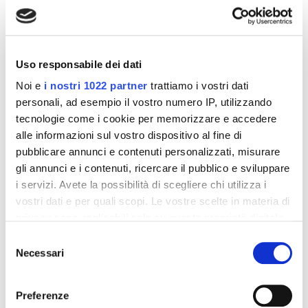
Uso responsabile dei dati
Altri prodotti che potrebbero
Noi e
i nostri 1022 partner
trattiamo i vostri dati
interessarti
personali, ad esempio il vostro numero IP, utilizzando
tecnologie come i cookie per memorizzare e accedere
-42%
-42%
alle informazioni sul vostro dispositivo al fine di
pubblicare annunci e contenuti personalizzati, misurare
gli annunci e i contenuti, ricercare il pubblico e sviluppare
i servizi. Avete la possibilità di scegliere chi utilizza i
vostri dati e per quali scopi. Le vostre scelte in materia di
privacy sono applicabili solo su questa proprietà digitale
in cui avete effettuato le vostre scelte. È possibile
Selezione
modificare o revocare il proprio consenso in qualsiasi
Necessari
del
momento dalla Dichiarazione sui cookie o facendo clic
consenso
sull'icona di attivazione della privacy.
Preferenze