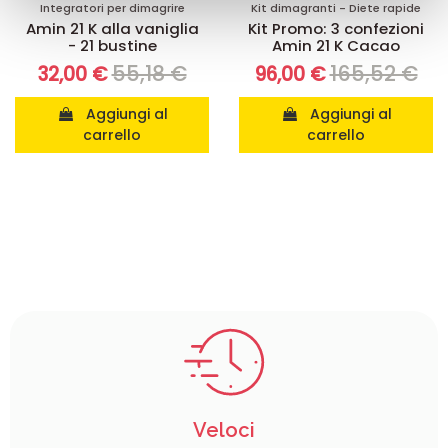
con altre informazioni che ha fornito loro o che hanno
Integratori per dimagrire
Kit dimagranti - Diete rapide
Amin 21 K alla vaniglia
Kit Promo: 3 confezioni
raccolto dal suo utilizzo dei loro servizi.
- 21 bustine
Amin 21 K Cacao
55,18 €
165,52 €
32,00 €
96,00 €
Aggiungi al
Aggiungi al
carrello
carrello
Veloci