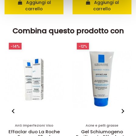
Aggiungi al
Aggiungi al
con altre informazioni che ha fornito loro o che hanno
carrello
carrello
raccolto dal suo utilizzo dei loro servizi.
Combina questo prodotto con
-14%
-12%
Anti Imperfezioni Viso
Acne e pelli grasse
Effaclar duo La Roche
Gel Schiumogeno