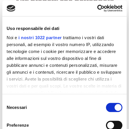
Altri prodotti che potrebbero
interessarti
-42%
-42%
Uso responsabile dei dati
Noi e
i nostri 1022 partner
trattiamo i vostri dati
personali, ad esempio il vostro numero IP, utilizzando
tecnologie come i cookie per memorizzare e accedere
alle informazioni sul vostro dispositivo al fine di
pubblicare annunci e contenuti personalizzati, misurare
gli annunci e i contenuti, ricercare il pubblico e sviluppare
i servizi. Avete la possibilità di scegliere chi utilizza i
vostri dati e per quali scopi. Le vostre scelte in materia di
privacy sono applicabili solo su questa proprietà digitale
Integratori per dimagrire
Integratori per dimagrire
in cui avete effettuato le vostre scelte. È possibile
Selezione
Amin 21 K al cacao - 21
Amin 21 K neutro
modificare o revocare il proprio consenso in qualsiasi
Necessari
del
bustine
momento dalla Dichiarazione sui cookie o facendo clic
consenso
55,18 €
55,18 €
32,00 €
32,00 €
sull'icona di attivazione della privacy.
Preferenze