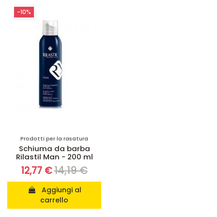
-10%
Prodotti per la rasatura
Schiuma da barba
Rilastil Man - 200 ml
14,19 €
12,77 €
Aggiungi al
carrello