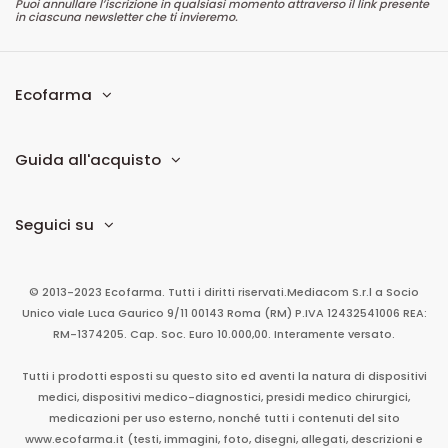
Puoi annullare l’iscrizione in qualsiasi momento attraverso il link presente
in ciascuna newsletter che ti invieremo.
Ecofarma
Guida all'acquisto
Seguici su
© 2013-2023 Ecofarma. Tutti i diritti riservati.
Mediacom S.r.l
a Socio
Unico
viale Luca Gaurico 9/11
00143
Roma
(RM)
P.IVA
12432541006
REA:
RM-1374205. Cap. Soc. Euro 10.000,00. Interamente versato.
Tutti i prodotti esposti su questo sito ed aventi la natura di dispositivi
medici, dispositivi medico-diagnostici, presidi medico chirurgici,
medicazioni per uso esterno, nonché tutti i contenuti del sito
www.ecofarma.it (testi, immagini, foto, disegni, allegati, descrizioni e