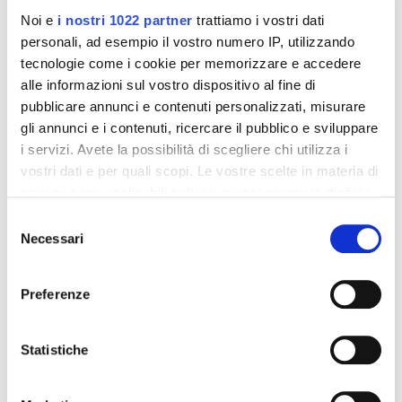
Noi e
i nostri 1022 partner
trattiamo i vostri dati
personali, ad esempio il vostro numero IP, utilizzando
tecnologie come i cookie per memorizzare e accedere
alle informazioni sul vostro dispositivo al fine di
pubblicare annunci e contenuti personalizzati, misurare
gli annunci e i contenuti, ricercare il pubblico e sviluppare
i servizi. Avete la possibilità di scegliere chi utilizza i
vostri dati e per quali scopi. Le vostre scelte in materia di
privacy sono applicabili solo su questa proprietà digitale
Integratori per dimagrire
Integratori per dimagrire
Amin 21 K al cacao - 21
Amin 21 K neutro
in cui avete effettuato le vostre scelte. È possibile
Selezione
bustine
modificare o revocare il proprio consenso in qualsiasi
Necessari
del
55,18 €
55,18 €
32,00 €
32,00 €
momento dalla Dichiarazione sui cookie o facendo clic
consenso
sull'icona di attivazione della privacy.
Aggiungi al
Aggiungi al
Preferenze
carrello
carrello
Con il tuo consenso, vorremmo anche:
raccogliere informazioni sulla tua posizione
Statistiche
-42%
-42%
geografica, con un'approssimazione di qualche
metro,