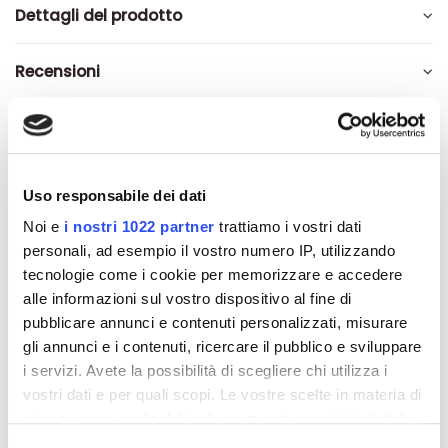
Dettagli del prodotto
Recensioni
Altri prodotti che potrebbero
Uso responsabile dei dati
interessarti
Noi e
i nostri 1022 partner
trattiamo i vostri dati
personali, ad esempio il vostro numero IP, utilizzando
tecnologie come i cookie per memorizzare e accedere
-42%
-42%
alle informazioni sul vostro dispositivo al fine di
pubblicare annunci e contenuti personalizzati, misurare
gli annunci e i contenuti, ricercare il pubblico e sviluppare
i servizi. Avete la possibilità di scegliere chi utilizza i
vostri dati e per quali scopi. Le vostre scelte in materia di
privacy sono applicabili solo su questa proprietà digitale
in cui avete effettuato le vostre scelte. È possibile