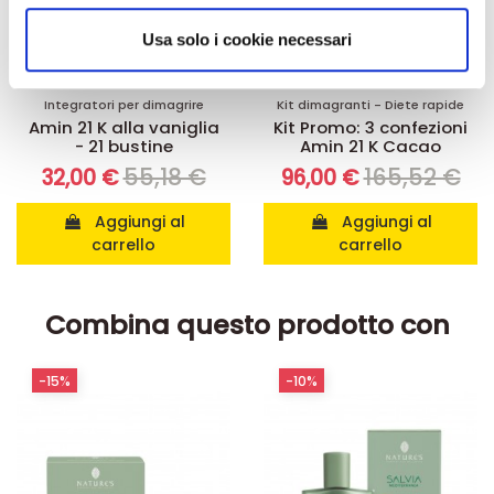
analizzare il nostro traffico. Condividiamo inoltre
informazioni sul modo in cui utilizza il nostro sito con i
Usa solo i cookie necessari
nostri partner che si occupano di analisi dei dati web,
pubblicità e social media, i quali potrebbero combinarle
Integratori per dimagrire
Kit dimagranti - Diete rapide
con altre informazioni che ha fornito loro o che hanno
Amin 21 K alla vaniglia
Kit Promo: 3 confezioni
raccolto dal suo utilizzo dei loro servizi.
- 21 bustine
Amin 21 K Cacao
55,18 €
165,52 €
32,00 €
96,00 €
Aggiungi al
Aggiungi al
carrello
carrello
Combina questo prodotto con
-15%
-10%