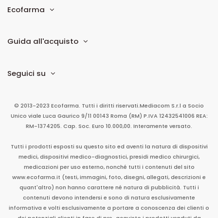
Ecofarma
Guida all'acquisto
Seguici su
© 2013-2023 Ecofarma. Tutti i diritti riservati.
Mediacom S.r.l
a Socio
Unico
viale Luca Gaurico 9/11
00143
Roma
(RM)
P.IVA
12432541006
REA:
RM-1374205. Cap. Soc. Euro 10.000,00. Interamente versato.
Tutti i prodotti esposti su questo sito ed aventi la natura di dispositivi
medici, dispositivi medico-diagnostici, presidi medico chirurgici,
medicazioni per uso esterno, nonché tutti i contenuti del sito
www.ecofarma.it (testi, immagini, foto, disegni, allegati, descrizioni e
quant'altro) non hanno carattere né natura di pubblicità. Tutti i
contenuti devono intendersi e sono di natura esclusivamente
informativa e volti esclusivamente a portare a conoscenza dei clienti o