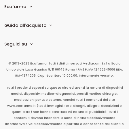
Ecofarma
Guida all'acquisto
Seguici su
© 2013-2023 Ecofarma. Tutti i diritti riservati.
Mediacom S.r.l
a Socio
Unico
viale Luca Gaurico 9/11
00143
Roma
(RM)
P.IVA
12432541006
REA:
RM-1374205. Cap. Soc. Euro 10.000,00. Interamente versato.
Tutti i prodotti esposti su questo sito ed aventi la natura di dispositivi
medici, dispositivi medico-diagnostici, presidi medico chirurgici,
medicazioni per uso esterno, nonché tutti i contenuti del sito
www.ecofarma.it (testi, immagini, foto, disegni, allegati, descrizioni e
quant'altro) non hanno carattere né natura di pubblicità. Tutti i
contenuti devono intendersi e sono di natura esclusivamente
informativa e volti esclusivamente a portare a conoscenza dei clienti o