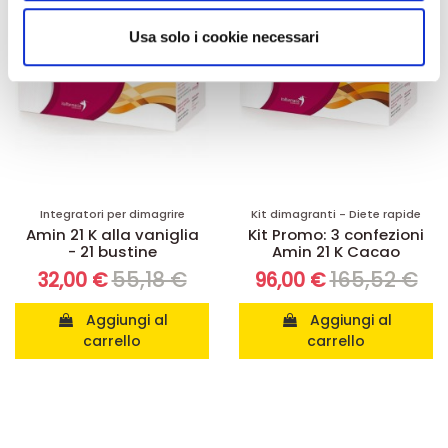
analizzare il nostro traffico. Condividiamo inoltre
informazioni sul modo in cui utilizza il nostro sito con i
Usa solo i cookie necessari
nostri partner che si occupano di analisi dei dati web,
pubblicità e social media, i quali potrebbero combinarle
con altre informazioni che ha fornito loro o che hanno
raccolto dal suo utilizzo dei loro servizi.
Integratori per dimagrire
Kit dimagranti - Diete rapide
Amin 21 K alla vaniglia
Kit Promo: 3 confezioni
- 21 bustine
Amin 21 K Cacao
55,18 €
165,52 €
32,00 €
96,00 €
Aggiungi al
Aggiungi al
carrello
carrello