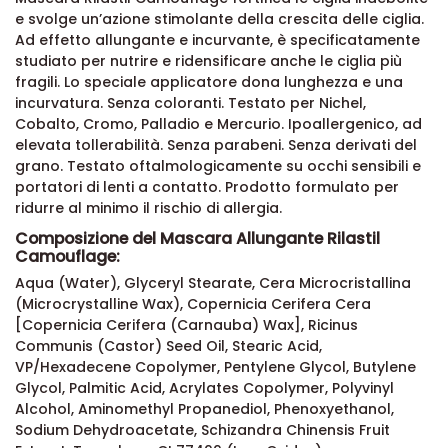
e svolge un’azione stimolante della crescita delle ciglia.
Ad effetto allungante e incurvante, è specificatamente
studiato per nutrire e ridensificare anche le ciglia più
fragili. Lo speciale applicatore dona lunghezza e una
incurvatura. Senza coloranti. Testato per Nichel,
Cobalto, Cromo, Palladio e Mercurio. Ipoallergenico, ad
elevata tollerabilità. Senza parabeni. Senza derivati del
grano. Testato oftalmologicamente su occhi sensibili e
portatori di lenti a contatto. Prodotto formulato per
ridurre al minimo il rischio di allergia.
Composizione del Mascara Allungante Rilastil
Camouflage:
Aqua (Water), Glyceryl Stearate, Cera Microcristallina
(Microcrystalline Wax), Copernicia Cerifera Cera
[Copernicia Cerifera (Carnauba) Wax], Ricinus
Communis (Castor) Seed Oil, Stearic Acid,
VP/Hexadecene Copolymer, Pentylene Glycol, Butylene
Glycol, Palmitic Acid, Acrylates Copolymer, Polyvinyl
Alcohol, Aminomethyl Propanediol, Phenoxyethanol,
Sodium Dehydroacetate, Schizandra Chinensis Fruit