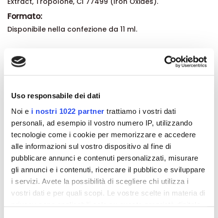
Extract, Tropolone, CI 77499 (Iron Oxides).
Formato:
Disponibile nella confezione da 11 ml.
Dettagli del prodotto
Recensioni
Uso responsabile dei dati
Noi e
i nostri 1022 partner
trattiamo i vostri dati
personali, ad esempio il vostro numero IP, utilizzando
tecnologie come i cookie per memorizzare e accedere
alle informazioni sul vostro dispositivo al fine di
Altri prodotti che potrebbero
pubblicare annunci e contenuti personalizzati, misurare
interessarti
gli annunci e i contenuti, ricercare il pubblico e sviluppare
i servizi. Avete la possibilità di scegliere chi utilizza i
-42%
-42%
vostri dati e per quali scopi. Le vostre scelte in materia di
privacy sono applicabili solo su questa proprietà digitale
in cui avete effettuato le vostre scelte. È possibile