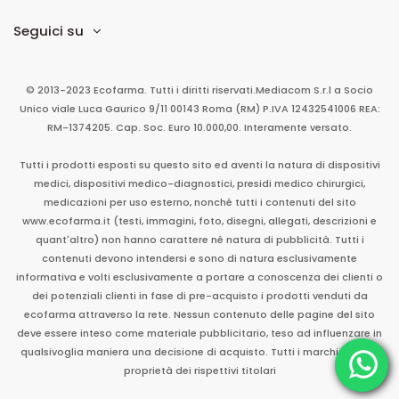
Seguici su
© 2013-2023 Ecofarma. Tutti i diritti riservati.
Mediacom S.r.l
a Socio
Unico
viale Luca Gaurico 9/11
00143
Roma
(RM)
P.IVA
12432541006
REA:
RM-1374205. Cap. Soc. Euro 10.000,00. Interamente versato.
Tutti i prodotti esposti su questo sito ed aventi la natura di dispositivi
medici, dispositivi medico-diagnostici, presidi medico chirurgici,
medicazioni per uso esterno, nonché tutti i contenuti del sito
www.ecofarma.it (testi, immagini, foto, disegni, allegati, descrizioni e
quant'altro) non hanno carattere né natura di pubblicità. Tutti i
contenuti devono intendersi e sono di natura esclusivamente
informativa e volti esclusivamente a portare a conoscenza dei clienti o
dei potenziali clienti in fase di pre-acquisto i prodotti venduti da
ecofarma attraverso la rete. Nessun contenuto delle pagine del sito
deve essere inteso come materiale pubblicitario, teso ad influenzare in
qualsivoglia maniera una decisione di acquisto. Tutti i marchi sono di
proprietà dei rispettivi titolari