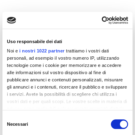
Altri prodotti che potrebbero
interessarti
-42%
-42%
Uso responsabile dei dati
Noi e
i nostri 1022 partner
trattiamo i vostri dati
personali, ad esempio il vostro numero IP, utilizzando
tecnologie come i cookie per memorizzare e accedere
alle informazioni sul vostro dispositivo al fine di
pubblicare annunci e contenuti personalizzati, misurare
gli annunci e i contenuti, ricercare il pubblico e sviluppare
i servizi. Avete la possibilità di scegliere chi utilizza i
vostri dati e per quali scopi. Le vostre scelte in materia di
privacy sono applicabili solo su questa proprietà digitale
in cui avete effettuato le vostre scelte. È possibile
Selezione
Integratori per dimagrire
Integratori per dimagrire
modificare o revocare il proprio consenso in qualsiasi
Necessari
del
Amin 21 K al cacao - 21
Amin 21 K neutro
momento dalla Dichiarazione sui cookie o facendo clic
bustine
consenso