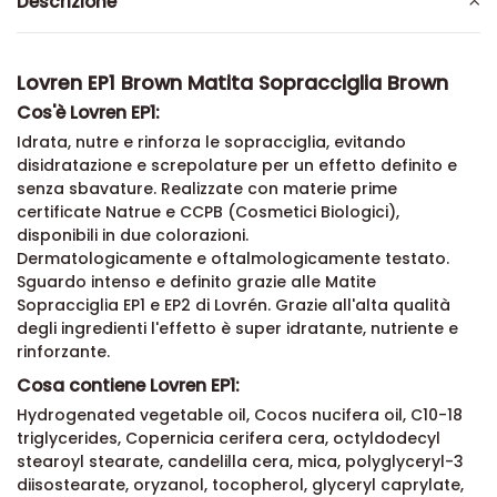
Descrizione
Lovren EP1 Brown Matita Sopracciglia Brown
Cos'è Lovren EP1:
Idrata, nutre e rinforza le sopracciglia, evitando
disidratazione e screpolature per un effetto definito e
senza sbavature. Realizzate con materie prime
certificate Natrue e CCPB (Cosmetici Biologici),
disponibili in due colorazioni.
Dermatologicamente e oftalmologicamente testato.
Sguardo intenso e definito grazie alle Matite
Sopracciglia EP1 e EP2 di Lovrén. Grazie all'alta qualità
degli ingredienti l'effetto è super idratante, nutriente e
rinforzante.
Cosa contiene Lovren EP1:
Hydrogenated vegetable oil, Cocos nucifera oil, C10-18
triglycerides, Copernicia cerifera cera, octyldodecyl
stearoyl stearate, candelilla cera, mica, polyglyceryl-3
diisostearate, oryzanol, tocopherol, glyceryl caprylate,