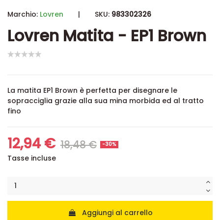
Marchio:
Lovren
|
SKU:
983302326
Lovren Matita - EP1 Brown
La matita EP1 Brown è perfetta per disegnare le
sopracciglia grazie alla sua mina morbida ed al tratto
fino
12,94 €
18,48 €
-30%
Tasse incluse
Aggiungi al carrello