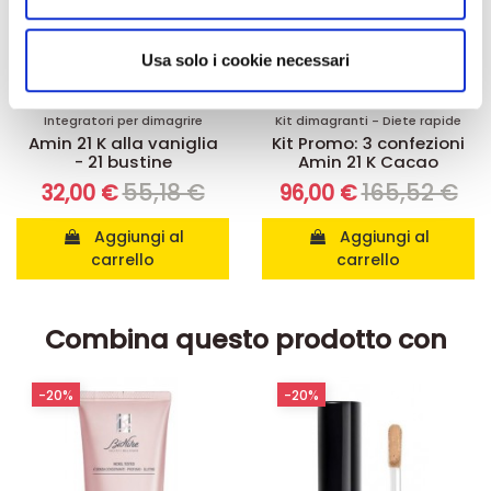
annunci, per fornire funzionalità dei social media e per
analizzare il nostro traffico. Condividiamo inoltre
informazioni sul modo in cui utilizza il nostro sito con i
Usa solo i cookie necessari
nostri partner che si occupano di analisi dei dati web,
pubblicità e social media, i quali potrebbero combinarle
Integratori per dimagrire
Kit dimagranti - Diete rapide
con altre informazioni che ha fornito loro o che hanno
Amin 21 K alla vaniglia
Kit Promo: 3 confezioni
- 21 bustine
Amin 21 K Cacao
raccolto dal suo utilizzo dei loro servizi.
55,18 €
165,52 €
32,00 €
96,00 €
Aggiungi al
Aggiungi al
carrello
carrello
Combina questo prodotto con
-20%
-20%