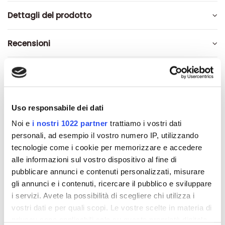
Dettagli del prodotto
Recensioni
Altri prodotti che potrebbero
Uso responsabile dei dati
interessarti
Noi e
i nostri 1022 partner
trattiamo i vostri dati
personali, ad esempio il vostro numero IP, utilizzando
-42%
-42%
tecnologie come i cookie per memorizzare e accedere
alle informazioni sul vostro dispositivo al fine di
pubblicare annunci e contenuti personalizzati, misurare
gli annunci e i contenuti, ricercare il pubblico e sviluppare
i servizi. Avete la possibilità di scegliere chi utilizza i
vostri dati e per quali scopi. Le vostre scelte in materia di
privacy sono applicabili solo su questa proprietà digitale