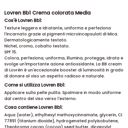
Lovren Bb1 Crema colorata Media
Cos'è Lovren Bb1:
Texture leggera e idratante, uniforma e perfeziona
l’incarnato grazie ai pigmenti microincapsulati di Mica.
Dermatologicamente testato.
Nichel, cromo, cobalto testato.
SPF 15.
Colora, perfeziona, uniforma, illumina, protegge, idrata e
svolge un'importante azione antiossidante. La BB cream
di Lovrén è un'eccezionale booster di luminosità in grado
di donare al viso un aspetto radioso e naturale.
Come si utilizza Lovren Bb1:
Applicare sulla pelle pulita. Spalmare in modo uniforme
dal centro del viso verso l'esterno.
Cosa contiene Lovren Bb1:
Aqua (water), ethylhexyl methoxycinnamate, glycerin, CI
77891 (titanium dioxide), hydrogenated polyisobutene,
Theobroma cacao (cocoa) seed butter, dicaprylyl