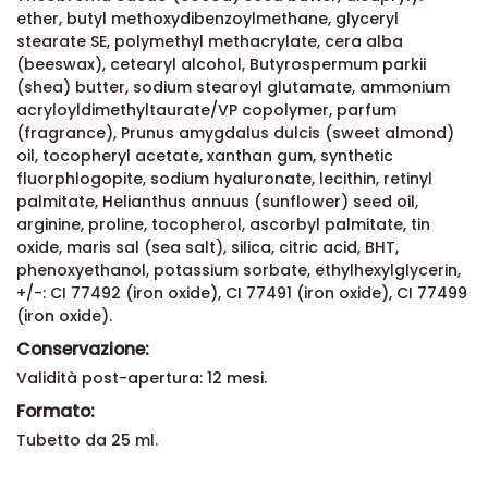
ether, butyl methoxydibenzoylmethane, glyceryl
stearate SE, polymethyl methacrylate, cera alba
(beeswax), cetearyl alcohol, Butyrospermum parkii
(shea) butter, sodium stearoyl glutamate, ammonium
acryloyldimethyltaurate/VP copolymer, parfum
(fragrance), Prunus amygdalus dulcis (sweet almond)
oil, tocopheryl acetate, xanthan gum, synthetic
fluorphlogopite, sodium hyaluronate, lecithin, retinyl
palmitate, Helianthus annuus (sunflower) seed oil,
arginine, proline, tocopherol, ascorbyl palmitate, tin
oxide, maris sal (sea salt), silica, citric acid, BHT,
phenoxyethanol, potassium sorbate, ethylhexylglycerin,
+/-: CI 77492 (iron oxide), CI 77491 (iron oxide), CI 77499
(iron oxide).
Conservazione:
Validità post-apertura: 12 mesi.
Formato:
Tubetto da 25 ml.