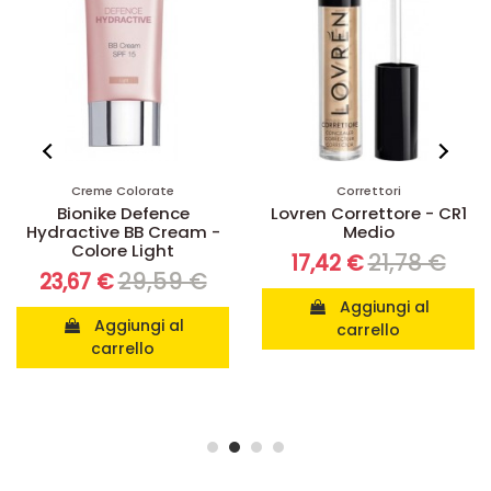
Creme Colorate
Correttori
Bionike Defence
Lovren Correttore - CR1
Hydractive BB Cream -
Medio
Colore Light
21,78 €
17,42 €
29,59 €
23,67 €
Aggiungi al
Aggiungi al
carrello
carrello