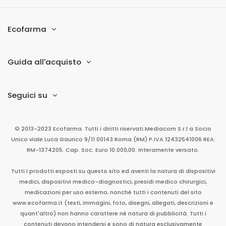
Ecofarma
Guida all'acquisto
Seguici su
© 2013-2023 Ecofarma. Tutti i diritti riservati.
Mediacom S.r.l
a Socio
Unico
viale Luca Gaurico 9/11
00143
Roma
(RM)
P.IVA
12432541006
REA:
RM-1374205. Cap. Soc. Euro 10.000,00. Interamente versato.
Tutti i prodotti esposti su questo sito ed aventi la natura di dispositivi
medici, dispositivi medico-diagnostici, presidi medico chirurgici,
medicazioni per uso esterno, nonché tutti i contenuti del sito
www.ecofarma.it (testi, immagini, foto, disegni, allegati, descrizioni e
quant'altro) non hanno carattere né natura di pubblicità. Tutti i
contenuti devono intendersi e sono di natura esclusivamente