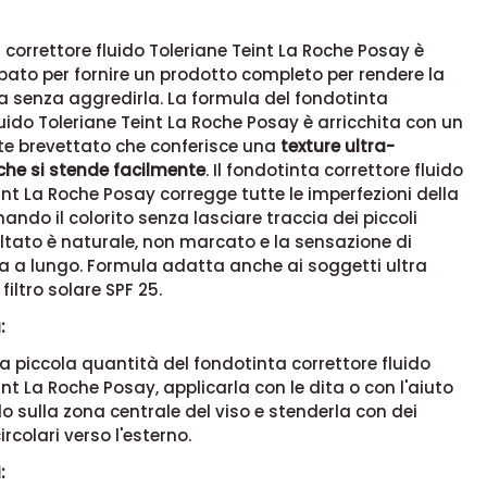
a correttore fluido Toleriane Teint La Roche Posay è
pato per fornire un prodotto completo per rendere la
ta senza aggredirla. La formula del fondotinta
luido Toleriane Teint La Roche Posay è arricchita con un
e brevettato che conferisce una
texture ultra-
che si stende facilmente
. Il fondotinta correttore fluido
int La Roche Posay corregge tutte le imperfezioni della
mando il colorito senza lasciare traccia dei piccoli
isultato è naturale, non marcato e la sensazione di
a a lungo. Formula adatta anche ai soggetti ultra
 filtro solare SPF 25.
:
na piccola quantità del
fondotinta correttore fluido
int La Roche Posay
, applicarla con le dita o con l'aiuto
lo sulla zona centrale del viso e stenderla con dei
rcolari verso l'esterno.
: