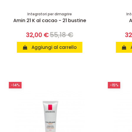
Integratori per dimagrire
Int
Amin 21 K al cacao - 21 bustine
A
55,18 €
32,00 €
32
Aggiungi al carrello
-14%
-15%