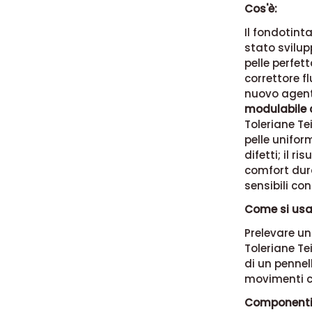
Cos'è:
Il fondotint
stato svilup
pelle perfet
correttore f
nuovo agent
modulabile 
Toleriane Te
pelle unifor
difetti; il r
comfort dur
sensibili con
Come si usa
Prelevare u
Toleriane Te
di un pennel
movimenti ci
Componenti