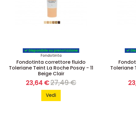
Disponibile su prenotazione
Dis
Fondotinta
Fondotinta correttore fluido
Fondoti
Toleriane Teint La Roche Posay - 11
Toleriane 
Beige Clair
27,49 €
23,64 €
23
Vedi