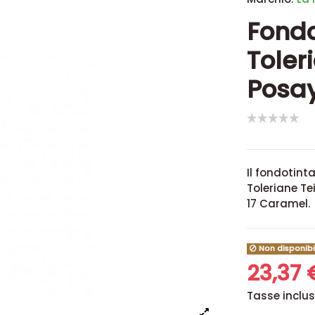
Fondo
Toler
Posay
Il
fondotinta
Toleriane Te
17 Caramel.
Non disponibi
23,37
Tasse inclu