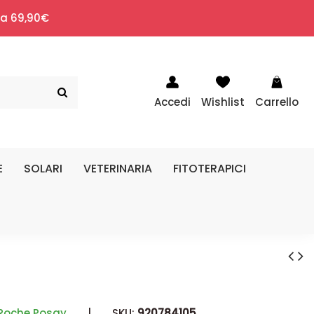
i a 69,90€
Accedi
Wishlist
Carrello
E
SOLARI
VETERINARIA
FITOTERAPICI
Roche Posay
|
SKU:
920784105