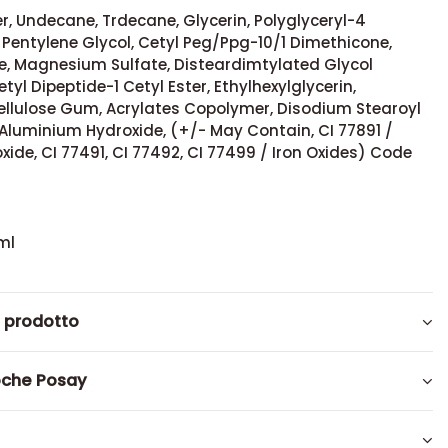
, Undecane, Trdecane, Glycerin, Polyglyceryl-4
 Pentylene Glycol, Cetyl Peg/Ppg-10/1 Dimethicone,
te, Magnesium Sulfate, Disteardimtylated Glycol
tyl Dipeptide-1 Cetyl Ester, Ethylhexylglycerin,
Cellulose Gum, Acrylates Copolymer, Disodium Stearoyl
Aluminium Hydroxide, (+/- May Contain, CI 77891 /
xide, CI 77491, CI 77492, CI 77499 / Iron Oxides) Code
ml
l prodotto
oche Posay