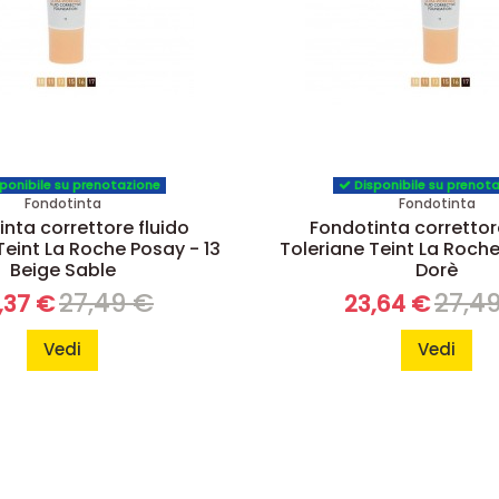
ponibile su prenotazione
Disponibile su prenot
Fondotinta
Fondotinta
nta correttore fluido
Fondotinta correttor
Teint La Roche Posay - 13
Toleriane Teint La Roche
Beige Sable
Dorè
27,49 €
27,4
,37 €
23,64 €
Vedi
Vedi