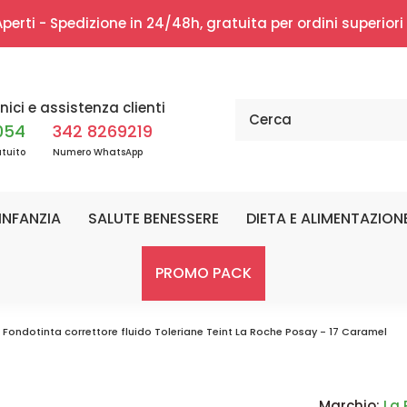
erti - Spedizione in 24/48h, gratuita per ordini superior
nici e assistenza clienti
054
342 8269219
tuito
Numero WhatsApp
INFANZIA
SALUTE BENESSERE
DIETA E ALIMENTAZION
PROMO PACK
Fondotinta correttore fluido Toleriane Teint La Roche Posay - 17 Caramel
Marchio:
La 