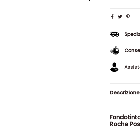
Spediz
Conse
Assist
Descrizione
Fondotinta
Roche Po