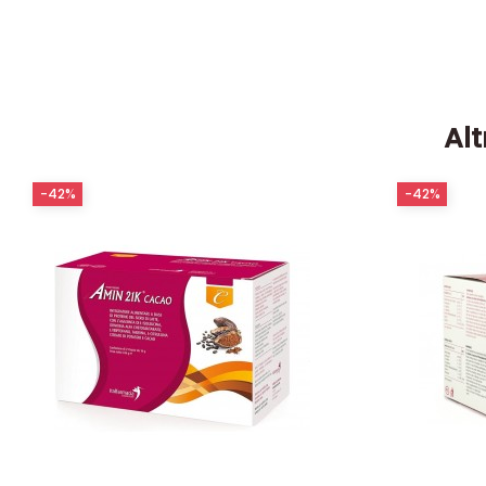
Alt
-42%
-42%