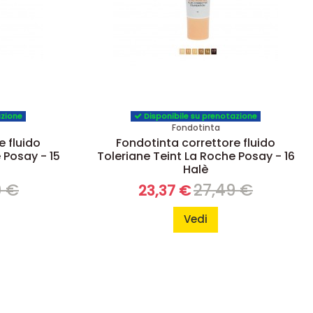
azione
Disponibile su prenotazione
Fondotinta
e fluido
Fondotinta correttore fluido
 Posay - 15
Toleriane Teint La Roche Posay - 16
Halè
9 €
27,49 €
23,37 €
Vedi