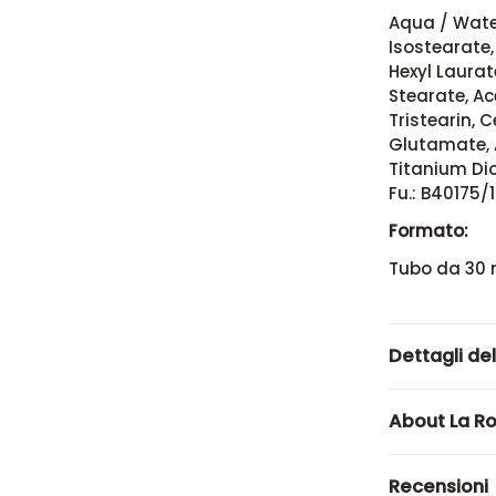
Aqua / Water
Isostearate,
Hexyl Laura
Stearate, Ace
Tristearin, 
Glutamate, 
Titanium Dio
Fu.: B40175/1
Formato:
Tubo da 30 
Dettagli de
About La R
Recensioni