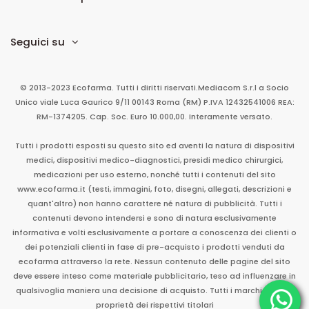
Seguici su
© 2013-2023 Ecofarma. Tutti i diritti riservati.
Mediacom S.r.l
a Socio
Unico
viale Luca Gaurico 9/11
00143
Roma
(RM)
P.IVA
12432541006
REA:
RM-1374205. Cap. Soc. Euro 10.000,00. Interamente versato.
Tutti i prodotti esposti su questo sito ed aventi la natura di dispositivi
medici, dispositivi medico-diagnostici, presidi medico chirurgici,
medicazioni per uso esterno, nonché tutti i contenuti del sito
www.ecofarma.it (testi, immagini, foto, disegni, allegati, descrizioni e
quant'altro) non hanno carattere né natura di pubblicità. Tutti i
contenuti devono intendersi e sono di natura esclusivamente
informativa e volti esclusivamente a portare a conoscenza dei clienti o
dei potenziali clienti in fase di pre-acquisto i prodotti venduti da
ecofarma attraverso la rete. Nessun contenuto delle pagine del sito
deve essere inteso come materiale pubblicitario, teso ad influenzare in
qualsivoglia maniera una decisione di acquisto. Tutti i marchi sono di
proprietà dei rispettivi titolari