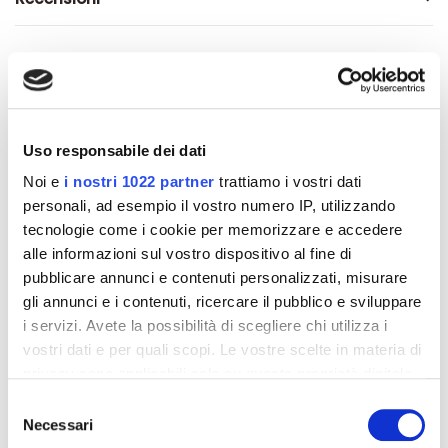
Altri prodotti che potrebbero
interessarti
Uso responsabile dei dati
Noi e
i nostri 1022 partner
trattiamo i vostri dati
-42%
-42%
personali, ad esempio il vostro numero IP, utilizzando
tecnologie come i cookie per memorizzare e accedere
alle informazioni sul vostro dispositivo al fine di
pubblicare annunci e contenuti personalizzati, misurare
gli annunci e i contenuti, ricercare il pubblico e sviluppare
i servizi. Avete la possibilità di scegliere chi utilizza i
vostri dati e per quali scopi. Le vostre scelte in materia di
privacy sono applicabili solo su questa proprietà digitale
in cui avete effettuato le vostre scelte. È possibile
Selezione
modificare o revocare il proprio consenso in qualsiasi
Necessari
del
momento dalla Dichiarazione sui cookie o facendo clic