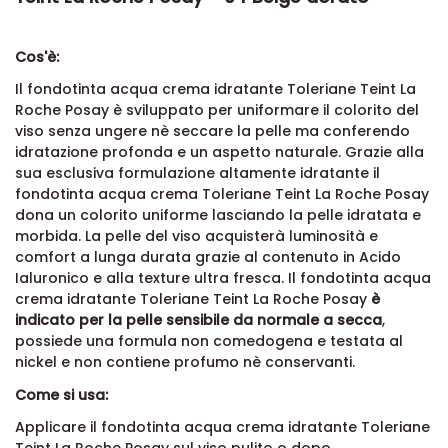
Cos'è:
Il
fondotinta acqua crema idratante
Toleriane Teint
La
Roche Posay
è sviluppato per uniformare il colorito del
viso senza ungere nè seccare la pelle ma conferendo
idratazione profonda e un aspetto naturale.
Grazie alla
sua esclusiva formulazione altamente idratante il
fondotinta acqua crema
Toleriane Teint
La Roche Posay
dona un colorito uniforme lasciando la pelle idratata e
morbida.
La pelle del viso acquisterà luminosità e
comfort a lunga durata grazie al contenuto in Acido
Ialuronico e alla texture ultra fresca
.
Il
fondotinta acqua
crema idratante
Toleriane Teint
La Roche Posay
è
indicato per la pelle sensibile da normale a secca
,
possiede una formula non comedogena e testata al
nickel e non contiene profumo nè conservanti.
Come si usa:
Applicare il
fondotinta acqua crema idratante
Toleriane
Teint
La Roche Posay
sul viso pulito o dopo