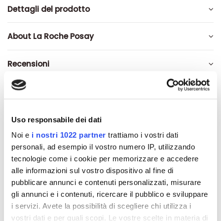
Dettagli del prodotto
About La Roche Posay
Recensioni
Uso responsabile dei dati
Altri prodotti che potrebbero
Noi e
i nostri 1022 partner
trattiamo i vostri dati
interessarti
personali, ad esempio il vostro numero IP, utilizzando
tecnologie come i cookie per memorizzare e accedere
-42%
-42%
alle informazioni sul vostro dispositivo al fine di
pubblicare annunci e contenuti personalizzati, misurare
gli annunci e i contenuti, ricercare il pubblico e sviluppare
i servizi. Avete la possibilità di scegliere chi utilizza i
vostri dati e per quali scopi. Le vostre scelte in materia di