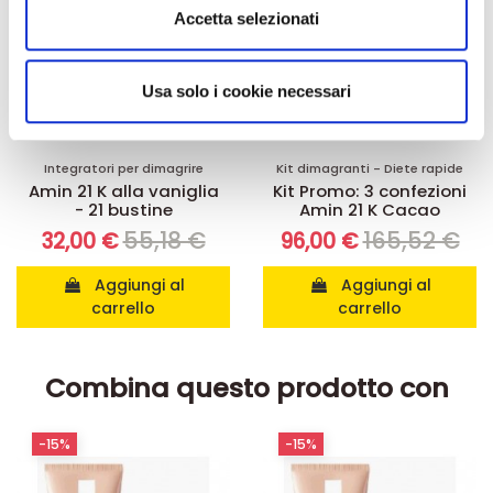
Utilizziamo i cookie per personalizzare contenuti ed
Accetta selezionati
annunci, per fornire funzionalità dei social media e per
analizzare il nostro traffico. Condividiamo inoltre
informazioni sul modo in cui utilizza il nostro sito con i
Usa solo i cookie necessari
nostri partner che si occupano di analisi dei dati web,
pubblicità e social media, i quali potrebbero combinarle
con altre informazioni che ha fornito loro o che hanno
Integratori per dimagrire
Kit dimagranti - Diete rapide
Amin 21 K alla vaniglia
Kit Promo: 3 confezioni
raccolto dal suo utilizzo dei loro servizi.
- 21 bustine
Amin 21 K Cacao
55,18 €
165,52 €
32,00 €
96,00 €
Aggiungi al
Aggiungi al
carrello
carrello
Combina questo prodotto con
-15%
-15%