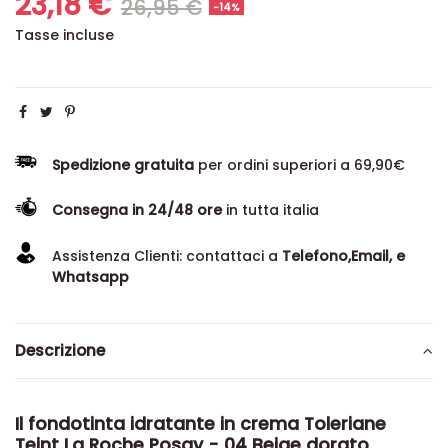
23,18 €
26,95 €
-14%
Tasse incluse
Spedizione gratuita
per ordini superiori a 69,90€
Consegna in 24/48 ore
in tutta italia
Assistenza Clienti: contattaci a
Telefono,Email, e
Whatsapp
Descrizione
Il
fondotinta idratante
in crema Toleriane
Teint
La Roche Posay
- 04 Beige dorato