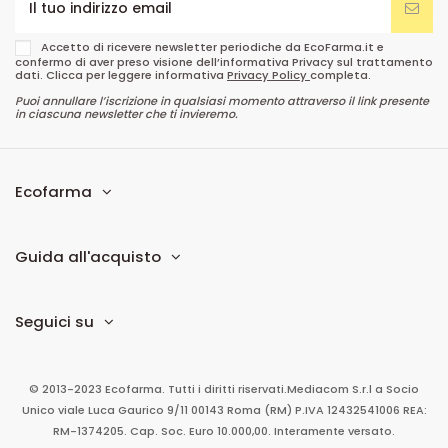
Accetto di ricevere newsletter periodiche da EcoFarma.it e
confermo di aver preso visione dell’informativa Privacy sul trattamento
dati. Clicca per leggere informativa
Privacy Policy
completa.
Puoi annullare l’iscrizione in qualsiasi momento attraverso il link presente
in ciascuna newsletter che ti invieremo.
Ecofarma
Guida all'acquisto
Seguici su
© 2013-2023 Ecofarma. Tutti i diritti riservati.
Mediacom S.r.l
a Socio
Unico
viale Luca Gaurico 9/11
00143
Roma
(RM)
P.IVA
12432541006
REA:
RM-1374205. Cap. Soc. Euro 10.000,00. Interamente versato.