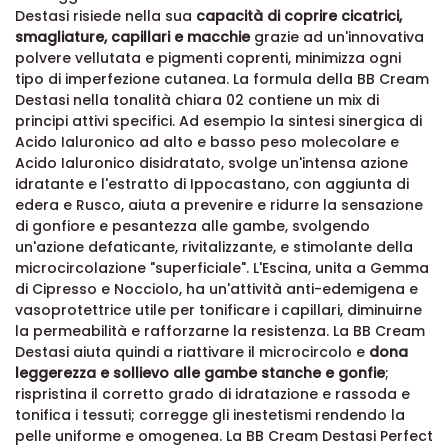
Destasi risiede nella sua
capacità di coprire cicatrici,
smagliature, capillari e macchie
grazie ad un'innovativa
polvere vellutata e pigmenti coprenti, minimizza ogni
tipo di imperfezione cutanea. La formula della BB Cream
Destasi nella tonalità chiara 02 contiene un mix di
principi attivi specifici. Ad esempio la sintesi sinergica di
Acido Ialuronico ad alto e basso peso molecolare e
Acido Ialuronico disidratato, svolge un'intensa azione
idratante e l'estratto di Ippocastano, con aggiunta di
edera e Rusco, aiuta a prevenire e ridurre la sensazione
di gonfiore e pesantezza alle gambe, svolgendo
un'azione defaticante, rivitalizzante, e stimolante della
microcircolazione "superficiale". L'Escina, unita a Gemma
di Cipresso e Nocciolo, ha un'attività anti-edemigena e
vasoprotettrice utile per tonificare i capillari, diminuirne
la permeabilità e rafforzarne la resistenza. La BB Cream
Destasi aiuta quindi a riattivare il microcircolo e
dona
leggerezza e sollievo alle gambe stanche e gonfie
;
rispristina il corretto grado di idratazione e rassoda e
tonifica i tessuti; corregge gli inestetismi rendendo la
pelle uniforme e omogenea. La BB Cream Destasi Perfect