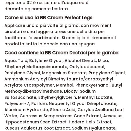
Legs tono 02 è resisente all'acqua ed è
dermatologicamente testata.
Come si usa la BB Cream Perfect Legs:
Applicare una o più volte al giorno, con movimenti
circolari e una leggera pressione delle dita per
facilitarne l'assorbimento. Si consiglia di rimuovere il
prodotto sotto la doccia con una spugna.
Cosa contiene la BB Cream Destasi per le gambe:
Aqua, Talc, Butylene Glycol, Alcohol Denat., Mica,
Ethylhexyl Methoxycinnamate, Octyldodecanol,
Pentylene Glycol, Magnesium Stearate, Propylene Glycol,
Ammonium Acryloyl Dimethyltaurate/carboxyethyl
Acrylate Crosspolymer, Menthol, Phenoxyethanol, Butyl
Methoxydibenzoylmethane, Dioctyl Sodium
Sulfosuccinate, Ethylhexylglycerin, Menthyl Lactate,
Polyester-7, Parfum, Neopentyl Glycol Diheptanoate,
Aluminum Hydroxide, Stearic Acid, Corylus Avellana Leaf
Water, Cupressus Sempervirens Cone Extract, Aesculus
Hippocastanum Seed Extract, Hedera Helix Extract,
Ruscus Aculeatus Root Extract, Sodium Hyaluronate,