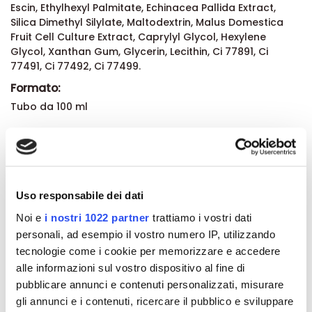
Escin, Ethylhexyl Palmitate, Echinacea Pallida Extract,
Silica Dimethyl Silylate, Maltodextrin, Malus Domestica
Fruit Cell Culture Extract, Caprylyl Glycol, Hexylene
Glycol, Xanthan Gum, Glycerin, Lecithin, Ci 77891, Ci
77491, Ci 77492, Ci 77499.
Formato:
Tubo da 100 ml
Dettagli del prodotto
Recensioni
Uso responsabile dei dati
Noi e
i nostri 1022 partner
trattiamo i vostri dati
personali, ad esempio il vostro numero IP, utilizzando
tecnologie come i cookie per memorizzare e accedere
alle informazioni sul vostro dispositivo al fine di
Altri prodotti che potrebbero
pubblicare annunci e contenuti personalizzati, misurare
interessarti
gli annunci e i contenuti, ricercare il pubblico e sviluppare