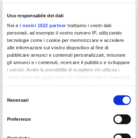
Uso responsabile dei dati
Noi e
i nostri 1022 partner
trattiamo i vostri dati
personali, ad esempio il vostro numero IP, utilizzando
tecnologie come i cookie per memorizzare e accedere
alle informazioni sul vostro dispositivo al fine di
pubblicare annunci e contenuti personalizzati, misurare
gli annunci e i contenuti, ricercare il pubblico e sviluppare
Integratori per dimagrire
Integratori per dimagrire
i servizi. Avete la possibilità di scegliere chi utilizza i
Amin 21 K al cacao - 21
Amin 21 K neutro
bustine
vostri dati e per quali scopi. Le vostre scelte in materia di
55,18 €
55,18 €
32,00 €
32,00 €
privacy sono applicabili solo su questa proprietà digitale
in cui avete effettuato le vostre scelte. È possibile
Selezione
Aggiungi al
Aggiungi al
modificare o revocare il proprio consenso in qualsiasi
Necessari
del
carrello
carrello
momento dalla Dichiarazione sui cookie o facendo clic
consenso
sull'icona di attivazione della privacy.
Preferenze
-42%
-42%
Con il tuo consenso, vorremmo anche:
raccogliere informazioni sulla tua posizione