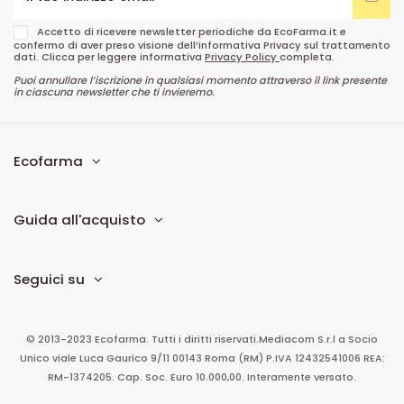
Accetto di ricevere newsletter periodiche da EcoFarma.it e
confermo di aver preso visione dell’informativa Privacy sul trattamento
dati. Clicca per leggere informativa
Privacy Policy
completa.
Puoi annullare l’iscrizione in qualsiasi momento attraverso il link presente
in ciascuna newsletter che ti invieremo.
Ecofarma
Guida all'acquisto
Seguici su
© 2013-2023 Ecofarma. Tutti i diritti riservati.
Mediacom S.r.l
a Socio
Unico
viale Luca Gaurico 9/11
00143
Roma
(RM)
P.IVA
12432541006
REA:
RM-1374205. Cap. Soc. Euro 10.000,00. Interamente versato.