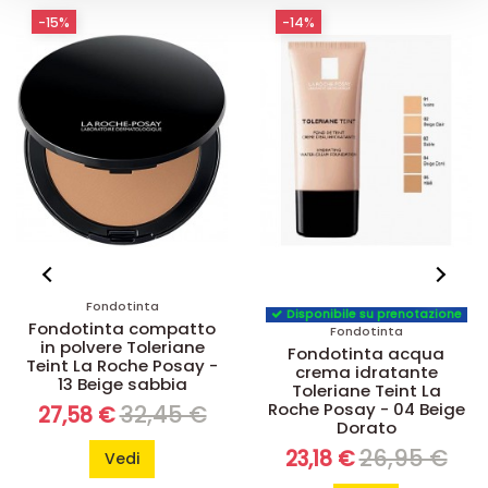
-15%
-14%
Fondotinta
Disponibile su prenotazione
Fondotinta compatto
Fondotinta
in polvere Toleriane
Fondotinta acqua
Teint La Roche Posay -
crema idratante
13 Beige sabbia
Toleriane Teint La
Roche Posay - 04 Beige
32,45 €
27,58 €
Dorato
26,95 €
23,18 €
Vedi