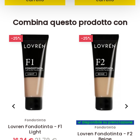
raccolto dal suo utilizzo dei loro servizi.
Combina questo prodotto con
-25%
-20%
Fard
Disponibile su prenotazione
Lovren T2 Terra Power
Fondotinta
Bronze
Lovren Fondotinta - F2
Beige