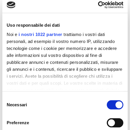
interessarti
-42%
-42%
Uso responsabile dei dati
Noi e
i nostri 1022 partner
trattiamo i vostri dati
personali, ad esempio il vostro numero IP, utilizzando
tecnologie come i cookie per memorizzare e accedere
alle informazioni sul vostro dispositivo al fine di
pubblicare annunci e contenuti personalizzati, misurare
gli annunci e i contenuti, ricercare il pubblico e sviluppare
i servizi. Avete la possibilità di scegliere chi utilizza i
vostri dati e per quali scopi. Le vostre scelte in materia di
privacy sono applicabili solo su questa proprietà digitale
Integratori per dimagrire
Integratori per dimagrire
Amin 21 K al cacao - 21
Amin 21 K neutro
in cui avete effettuato le vostre scelte. È possibile
Selezione
bustine
modificare o revocare il proprio consenso in qualsiasi
Necessari
del
55,18 €
55,18 €
32,00 €
32,00 €
momento dalla Dichiarazione sui cookie o facendo clic
consenso
sull'icona di attivazione della privacy.
Aggiungi al
Aggiungi al
Preferenze
carrello
carrello