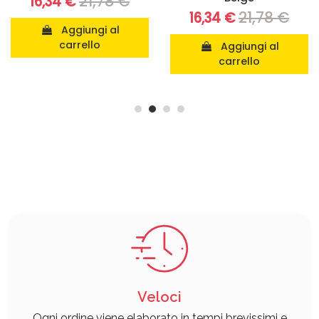
21,78 €
17,42 €
21,78 €
16,34 €
Aggiungi al
carrello
Aggiungi al
carrello
Veloci
Ogni ordine viene elaborato in tempi brevissimi e