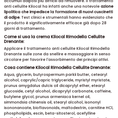
accumuli adiposi più difficili da rimuovere. Il trattamento
anti cellulite Kilocal ha infatti anche una notevole
azione
lipolitica che impedisce la formazione di nuovi cuscinetti
di adipe
. Test clinici e strumentali hanno evidenziato che
il prodotto è significativamente efficace già dopo 28
giorni di trattamento.
Come si usa la crema Kilocal Rimodella Cellulite
Drenante:
Applicare il trattamento anti cellulite Kilocal Rimodella
Drenante sulle zone da snellire e massaggiare in senso
circolare per favorire l'assorbimento dei principi attivi.
Cosa contiene Kilocal Rimodella Cellulite Drenante:
Aqua, glycerin, butyrospermum parkii butter, cetearyl
alcohol, caprylic/capric triglyceride, myristyl myristate,
prunus amygdalus dulcis oil dicaprylyl ether, etearyl
glucoside, cetyl alcohol, dicaprylyl carbonate, caffeine,
butylene glycol, prunus armeniaca kernel oil,
simmondsia chinensis oil, stearyl alcohol, isononyl
isononanoate, bioflavonoids, maltodextrin, carnitine HCl,
phospholipids, escin, beta-sitosterol, acefylline