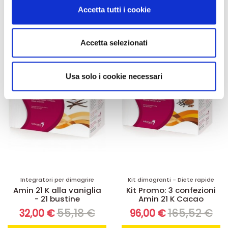
Aggiungi al
Aggiungi al
modificare o ritirare il tuo consenso in qualsiasi momento
Accetta tutti i cookie
carrello
carrello
dalla Dichiarazione sui cookie.
Utilizziamo i cookie per personalizzare contenuti ed
Accetta selezionati
-42%
-42%
annunci, per fornire funzionalità dei social media e per
analizzare il nostro traffico. Condividiamo inoltre
informazioni sul modo in cui utilizza il nostro sito con i
Usa solo i cookie necessari
nostri partner che si occupano di analisi dei dati web,
pubblicità e social media, i quali potrebbero combinarle
con altre informazioni che ha fornito loro o che hanno
raccolto dal suo utilizzo dei loro servizi.
Integratori per dimagrire
Kit dimagranti - Diete rapide
Amin 21 K alla vaniglia
Kit Promo: 3 confezioni
- 21 bustine
Amin 21 K Cacao
55,18 €
165,52 €
32,00 €
96,00 €