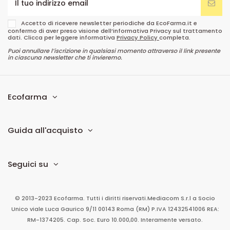
Accetto di ricevere newsletter periodiche da EcoFarma.it e
confermo di aver preso visione dell’informativa Privacy sul trattamento
dati. Clicca per leggere informativa
Privacy Policy
completa.
Puoi annullare l’iscrizione in qualsiasi momento attraverso il link presente
in ciascuna newsletter che ti invieremo.
Ecofarma
Guida all'acquisto
Seguici su
© 2013-2023 Ecofarma. Tutti i diritti riservati.
Mediacom S.r.l
a Socio
Unico
viale Luca Gaurico 9/11
00143
Roma
(RM)
P.IVA
12432541006
REA:
RM-1374205. Cap. Soc. Euro 10.000,00. Interamente versato.