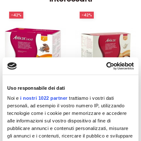
-42%
-42%
Uso responsabile dei dati
Integratori per dimagrire
Integratori per dimagrire
Noi e
i nostri 1022 partner
trattiamo i vostri dati
Amin 21 K al cacao - 21
Amin 21 K neutro
personali, ad esempio il vostro numero IP, utilizzando
bustine
tecnologie come i cookie per memorizzare e accedere
55,18 €
55,18 €
32,00 €
32,00 €
alle informazioni sul vostro dispositivo al fine di
pubblicare annunci e contenuti personalizzati, misurare
Aggiungi al
Aggiungi al
gli annunci e i contenuti, ricercare il pubblico e sviluppare
carrello
carrello