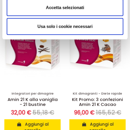
Utilizziamo i cookie per personalizzare contenuti ed
Accetta selezionati
annunci, per fornire funzionalità dei social media e per
-42%
-42%
analizzare il nostro traffico. Condividiamo inoltre
informazioni sul modo in cui utilizza il nostro sito con i
Usa solo i cookie necessari
nostri partner che si occupano di analisi dei dati web,
pubblicità e social media, i quali potrebbero combinarle
con altre informazioni che ha fornito loro o che hanno
raccolto dal suo utilizzo dei loro servizi.
Integratori per dimagrire
Kit dimagranti - Diete rapide
Amin 21 K alla vaniglia
Kit Promo: 3 confezioni
- 21 bustine
Amin 21 K Cacao
55,18 €
165,52 €
32,00 €
96,00 €
Aggiungi al
Aggiungi al