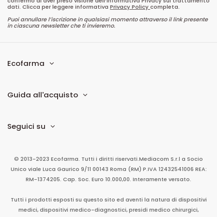
confermo di aver preso visione dell’informativa Privacy sul trattamento
dati. Clicca per leggere informativa
Privacy Policy
completa.
Puoi annullare l’iscrizione in qualsiasi momento attraverso il link presente
in ciascuna newsletter che ti invieremo.
Ecofarma
Guida all'acquisto
Seguici su
© 2013-2023 Ecofarma. Tutti i diritti riservati.
Mediacom S.r.l
a Socio
Unico
viale Luca Gaurico 9/11
00143
Roma
(RM)
P.IVA
12432541006
REA:
RM-1374205. Cap. Soc. Euro 10.000,00. Interamente versato.
Tutti i prodotti esposti su questo sito ed aventi la natura di dispositivi
medici, dispositivi medico-diagnostici, presidi medico chirurgici,