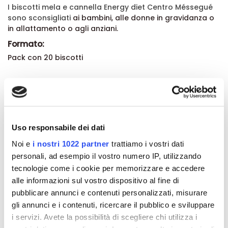
I biscotti mela e cannella Energy diet Centro Méssegué
sono sconsigliati
ai bambini, alle donne in gravidanza o
in allattamento o agli anziani.
Formato:
Pack con 20 biscotti
Dettagli del prodotto
About Centro Mességué
Uso responsabile dei dati
Noi e
i nostri 1022 partner
trattiamo i vostri dati
Recensioni
personali, ad esempio il vostro numero IP, utilizzando
tecnologie come i cookie per memorizzare e accedere
alle informazioni sul vostro dispositivo al fine di
pubblicare annunci e contenuti personalizzati, misurare
gli annunci e i contenuti, ricercare il pubblico e sviluppare
Altri prodotti che potrebbero
i servizi. Avete la possibilità di scegliere chi utilizza i