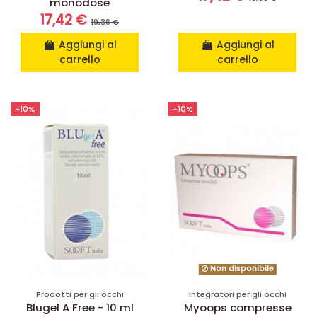
monodose
17,42 €
19,36 €
Aggiungi al
Aggiungi al
carrello
carrello
-10%
-10%
Non disponibile
Prodotti per gli occhi
Integratori per gli occhi
Blugel A Free - 10 ml
Myoops compresse