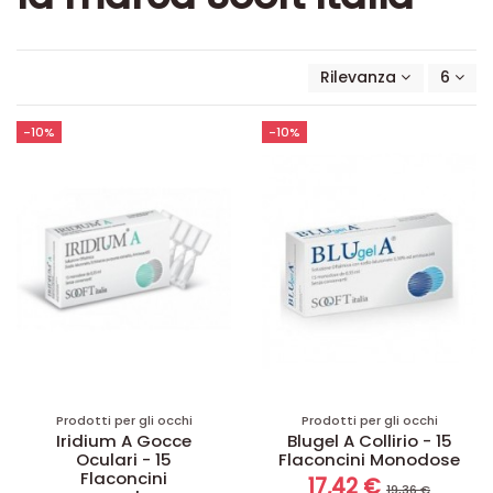
Rilevanza
6
-10%
-10%
Prodotti per gli occhi
Prodotti per gli occhi
Iridium A Gocce
Blugel A Collirio - 15
Oculari - 15
Flaconcini Monodose
Flaconcini
17,42 €
19,36 €