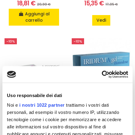
18,81 €
15,35 €
20,90 €
17,05 €
Aggiungi al
carrello
Vedi
-10%
-10%
Uso responsabile dei dati
Noi e
i nostri 1022 partner
trattiamo i vostri dati
Non disponibile
personali, ad esempio il vostro numero IP, utilizzando
tecnologie come i cookie per memorizzare e accedere
Integratori per gli occhi
Prodotti per gli occhi
Myoops - 10
Iridium A Gel
alle informazioni sul vostro dispositivo al fine di
Flaconcini
monodose - 15
pubblicare annunci e contenuti personalizzati, misurare