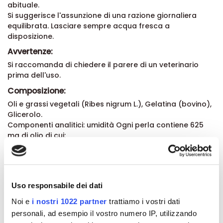
abituale.
Si suggerisce l'assunzione di una razione giornaliera
equilibrata. Lasciare sempre acqua fresca a
disposizione.
Avvertenze:
Si raccomanda di chiedere il parere di un veterinario
prima dell'uso.
Composizione:
Oli e grassi vegetali (Ribes nigrum L.), Gelatina (bovino),
Glicerolo.
Componenti analitici: umidità Ogni perla contiene 625
mg di olio di cui:
• Acido linoleico (ω6): 287,5 mg
• Acido stearidonico (ω3): 15,0 mg
• Acido gamma linolenico (ω6): 87,5 mg
• Acido alfa linolenico (ω3): 84,5 mg
Uso responsabile dei dati
Formato:
Noi e
i nostri 1022 partner
trattiamo i vostri dati
Confezione da 30 perle da 900 mg.
personali, ad esempio il vostro numero IP, utilizzando