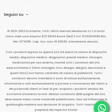
Seguici su
© 2013-2023 Ecofarma. Tutti i diritti riservati.
Mediacom S.r.l
a Socio
Unico
viale Luca Gaurico 9/11
00143
Roma
(RM)
P.IVA
12432541006
REA:
RM-1374205. Cap. Soc. Euro 10.000,00. Interamente versato.
Tutti i prodotti esposti su questo sito ed aventi la natura di dispositivi
medici, dispositivi medico-diagnostici, presidi medico chirurgici,
medicazioni per uso esterno, nonché tutti i contenuti del sito
www.ecofarma.it (testi, immagini, foto, disegni, allegati, descrizioni e
quant'altro) non hanno carattere né natura di pubblicità. Tutti i
contenuti devono intendersi e sono di natura esclusivamente
informativa e volti esclusivamente a portare a conoscenza dei clienti o
dei potenziali clienti in fase di pre-acquisto i prodotti venduti da
ecofarma attraverso la rete. Nessun contenuto delle pagine del sito
deve essere inteso come materiale pubblicitario, teso ad influenzare in
qualsivoglia maniera una decisione di acquisto. Tutti i marchi sono di
proprietà dei rispettivi titolari