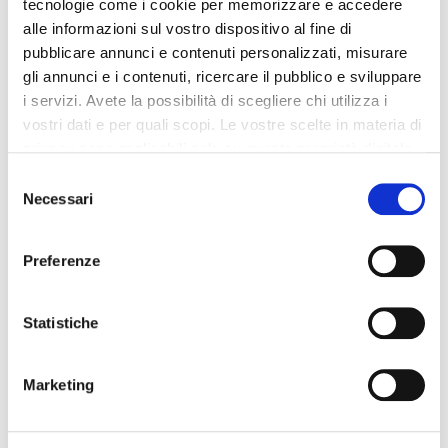
tecnologie come i cookie per memorizzare e accedere
alle informazioni sul vostro dispositivo al fine di
Dettagli del prodotto
pubblicare annunci e contenuti personalizzati, misurare
gli annunci e i contenuti, ricercare il pubblico e sviluppare
Recensioni
i servizi. Avete la possibilità di scegliere chi utilizza i
vostri dati e per quali scopi. Le vostre scelte in materia di
privacy sono applicabili solo su questa proprietà digitale
in cui avete effettuato le vostre scelte. È possibile
Selezione
modificare o revocare il proprio consenso in qualsiasi
Necessari
del
Altri prodotti che potrebbero
momento dalla Dichiarazione sui cookie o facendo clic
consenso
interessarti
sull'icona di attivazione della privacy.
Preferenze
Con il tuo consenso, vorremmo anche:
-42%
-42%
raccogliere informazioni sulla tua posizione
Statistiche
geografica, con un'approssimazione di qualche
metro,
Marketing
Identificare il tuo dispositivo, scansionandolo
attivamente alla ricerca di caratteristiche specifiche
(impronte digitali).