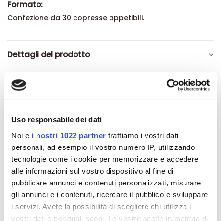
Formato:
Confezione da 30 copresse appetibili.
Dettagli del prodotto
Recensioni
Uso responsabile dei dati
Noi e
i nostri 1022 partner
trattiamo i vostri dati
Altri prodotti che potrebbero
personali, ad esempio il vostro numero IP, utilizzando
interessarti
tecnologie come i cookie per memorizzare e accedere
alle informazioni sul vostro dispositivo al fine di
pubblicare annunci e contenuti personalizzati, misurare
-42%
-42%
gli annunci e i contenuti, ricercare il pubblico e sviluppare
i servizi. Avete la possibilità di scegliere chi utilizza i
vostri dati e per quali scopi. Le vostre scelte in materia di