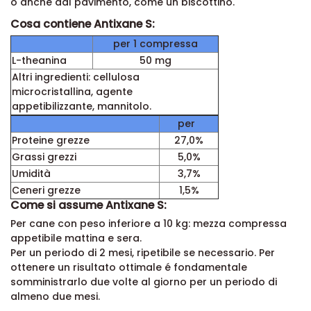
o anche dal pavimento, come un biscottino.
Cosa contiene Antixane S:
per 1 compressa
L-theanina
50 mg
Altri ingredienti: cellulosa
microcristallina, agente
appetibilizzante, mannitolo.
per
Proteine grezze
27,0%
Grassi grezzi
5,0%
Umidità
3,7%
Ceneri grezze
1,5%
Come si assume Antixane S:
Per cane con peso inferiore a 10 kg: mezza compressa
appetibile mattina e sera.
Per un periodo di 2 mesi, ripetibile se necessario. Per
ottenere un risultato ottimale é fondamentale
somministrarlo due volte al giorno per un periodo di
almeno due mesi.