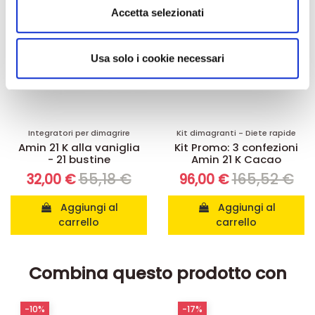
Utilizziamo i cookie per personalizzare contenuti ed
Accetta selezionati
annunci, per fornire funzionalità dei social media e per
analizzare il nostro traffico. Condividiamo inoltre
informazioni sul modo in cui utilizza il nostro sito con i
Usa solo i cookie necessari
nostri partner che si occupano di analisi dei dati web,
pubblicità e social media, i quali potrebbero combinarle
con altre informazioni che ha fornito loro o che hanno
raccolto dal suo utilizzo dei loro servizi.
Integratori per dimagrire
Kit dimagranti - Diete rapide
Amin 21 K alla vaniglia
Kit Promo: 3 confezioni
- 21 bustine
Amin 21 K Cacao
55,18 €
165,52 €
32,00 €
96,00 €
Aggiungi al
Aggiungi al
carrello
carrello
Combina questo prodotto con
-10%
-17%