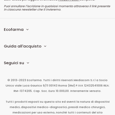
Puoi annullare l’iscrizione in qualsiasi momento attraverso il link presente
in ciascuna newsletter che ti invieremo.
Ecofarma
Guida all'acquisto
Seguici su
© 2013-2023 Ecofarma. Tutti i diritti riservati.
Mediacom S.r.l
a Socio
Unico
viale Luca Gaurico 9/11
00143
Roma
(RM)
P.IVA
12432541006
REA:
RM-1374205. Cap. Soc. Euro 10.000,00. Interamente versato.
Tutti i prodotti esposti su questo sito ed aventi la natura di dispositivi
medici, dispositivi medico-diagnostici, presidi medico chirurgici,
medicazioni per uso esterno, nonché tutti i contenuti del sito