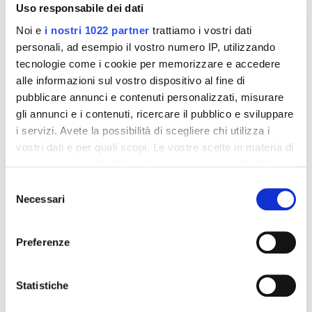
Uso responsabile dei dati
Noi e
i nostri 1022 partner
trattiamo i vostri dati
personali, ad esempio il vostro numero IP, utilizzando
tecnologie come i cookie per memorizzare e accedere
alle informazioni sul vostro dispositivo al fine di
pubblicare annunci e contenuti personalizzati, misurare
gli annunci e i contenuti, ricercare il pubblico e sviluppare
i servizi. Avete la possibilità di scegliere chi utilizza i
Integratori per dimagrire
Integratori per dimagrire
vostri dati e per quali scopi. Le vostre scelte in materia di
Amin 21 K al cacao - 21
Amin 21 K neutro
privacy sono applicabili solo su questa proprietà digitale
bustine
in cui avete effettuato le vostre scelte. È possibile
Selezione
55,18 €
55,18 €
32,00 €
32,00 €
modificare o revocare il proprio consenso in qualsiasi
Necessari
del
momento dalla Dichiarazione sui cookie o facendo clic
consenso
Aggiungi al
Aggiungi al
sull'icona di attivazione della privacy.
carrello
carrello
Preferenze
Con il tuo consenso, vorremmo anche:
-42%
-42%
raccogliere informazioni sulla tua posizione
Statistiche
geografica, con un'approssimazione di qualche