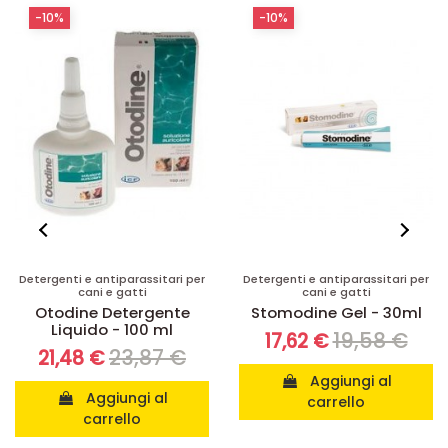
-10%
-10%
Detergenti e antiparassitari per
Detergenti e antiparassitari per
cani e gatti
cani e gatti
Otodine Detergente
Stomodine Gel - 30ml
Liquido - 100 ml
19,58 €
17,62 €
23,87 €
21,48 €
Aggiungi al
Aggiungi al
carrello
carrello