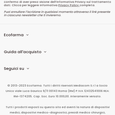
confermo di aver preso visione dell’informativa Privacy sul trattamento
dati. Clicca per leggere informativa
Privacy Policy
completa.
Puoi annullare l’iscrizione in qualsiasi momento attraverso il link presente
in ciascuna newsletter che ti invieremo.
Ecofarma
Guida all'acquisto
Seguici su
© 2013-2023 Ecofarma. Tutti i diritti riservati.
Mediacom S.r.l
a Socio
Unico
viale Luca Gaurico 9/11
00143
Roma
(RM)
P.IVA
12432541006
REA:
RM-1374205. Cap. Soc. Euro 10.000,00. Interamente versato.
Tutti i prodotti esposti su questo sito ed aventi la natura di dispositivi
medici, dispositivi medico-diagnostici, presidi medico chirurgici,