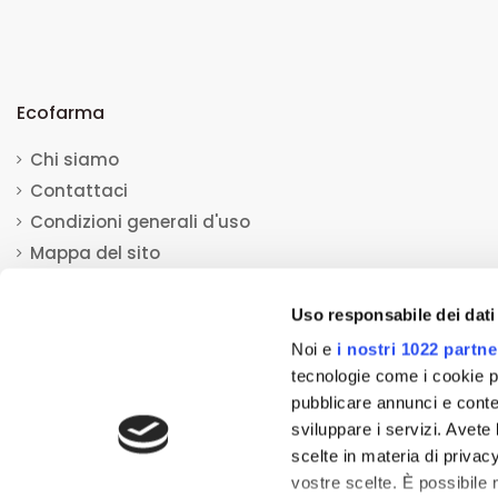
Ecofarma
Chi siamo
Contattaci
Condizioni generali d'uso
Mappa del sito
Uso responsabile dei dati
Noi e
i nostri 1022 partne
tecnologie come i cookie p
pubblicare annunci e conten
© 2013-2023 Ecofarma. Tutti i diritti riservati.
Mediacom S.r.l
sviluppare i servizi. Avete l
Tutti i prodotti esposti su questo sito ed aventi la natura di disposi
scelte in materia di privacy
(testi, immagini, foto, disegni, allegati, descrizioni e quant'altro)
vostre scelte. È possibile