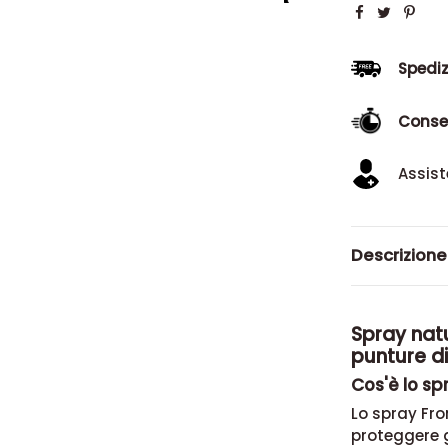
Spediz
Conse
Assist
Descrizione
Spray natu
punture di
Cos'è lo spr
Lo spray Fro
proteggere g