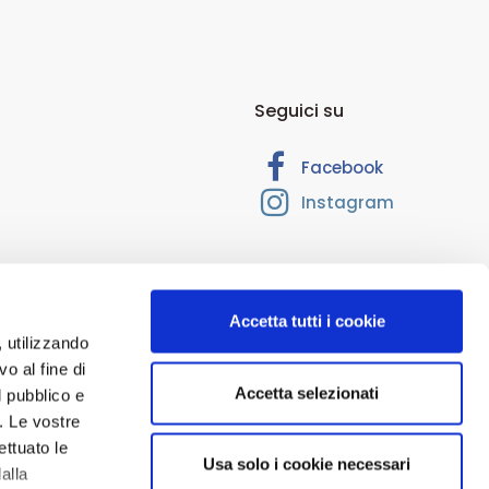
Seguici su
Facebook
Instagram
Accetta tutti i cookie
, utilizzando
o al fine di
Accetta selezionati
l pubblico e
 RM-1374205. Cap. Soc. Euro 10.000,00. Interamente versato.
i. Le vostre
ioni per uso esterno, nonché tutti i contenuti del sito www.ecofarma.it
ettuato le
Usa solo i cookie necessari
i e sono di natura esclusivamente informativa e volti esclusivamente a
alla