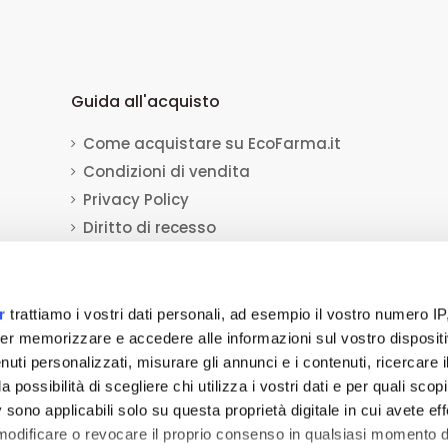
Guida all'acquisto
Come acquistare su EcoFarma.it
Condizioni di vendita
Privacy Policy
Diritto di recesso
Dati per il bonifico bancario
Informativa sull'uso dei cookie
r
trattiamo i vostri dati personali, ad esempio il vostro numero IP
er memorizzare e accedere alle informazioni sul vostro dispositiv
uti personalizzati, misurare gli annunci e i contenuti, ricercare i
a Socio Unico
viale Luca Gaurico 9/11
00143
Roma
(RM)
P.IVA
12432541006
REA:
a possibilità di scegliere chi utilizza i vostri dati e per quali scop
tivi medici, dispositivi medico-diagnostici, presidi medico chirurgici, medicaz
 sono applicabili solo su questa proprietà digitale in cui avete eff
 non hanno carattere né natura di pubblicità. Tutti i contenuti devono intenders
 modificare o revocare il proprio consenso in qualsiasi momento d