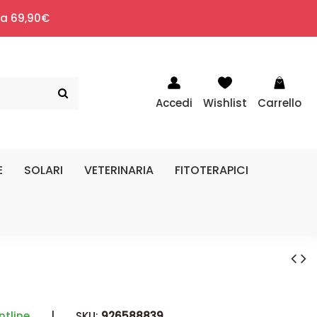
i a 69,90€
Accedi
Wishlist
Carrello
E
SOLARI
VETERINARIA
FITOTERAPICI
ntline
|
SKU:
926588839