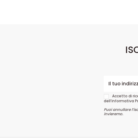
IS
Accetto di ri
dell’informativa P
Puoi annullare l’is
invieremo.