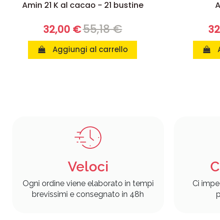
Amin 21 K al cacao - 21 bustine
A
55,18 €
32,00 €
32
Aggiungi al carrello
Veloci
C
Ogni ordine viene elaborato in tempi
Ci impe
brevissimi e consegnato in 48h
p