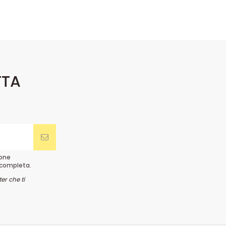
TTA
ione
completa.
er che ti