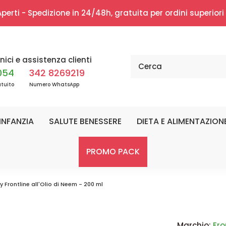
erti - Spedizione in 24/48h, gratuita per ordini superior
nici e assistenza clienti
054
342 8269219
tuito
Numero WhatsApp
INFANZIA
SALUTE BENESSERE
DIETA E ALIMENTAZION
PROMO PACK
y Frontline all'Olio di Neem - 200 ml
Marchio:
Fro