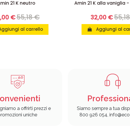
min 21 K neutro
Amin 21 K alla vaniglia -
55,18 €
55,1
,00 €
32,00 €
Aggiungi al carrello
Aggiungi al car
onvenienti
Profession
gniamo a offrirti prezzi e
Siamo sempre a tua disp
romozioni uniche
800 926 054, info@ecof