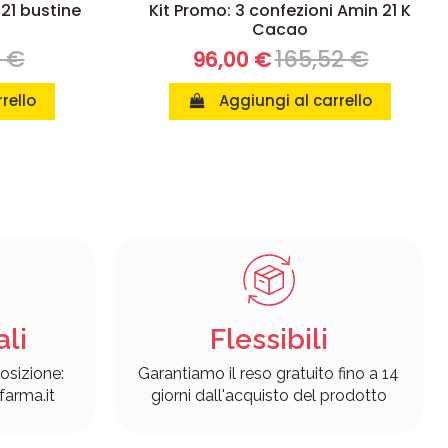
 21 bustine
Kit Promo: 3 confezioni Amin 21 K
Cacao
8 €
165,52 €
96,00 €
rello
Aggiungi al carrello
ali
Flessibili
osizione:
Garantiamo il reso gratuito fino a 14
arma.it
giorni dall'acquisto del prodotto