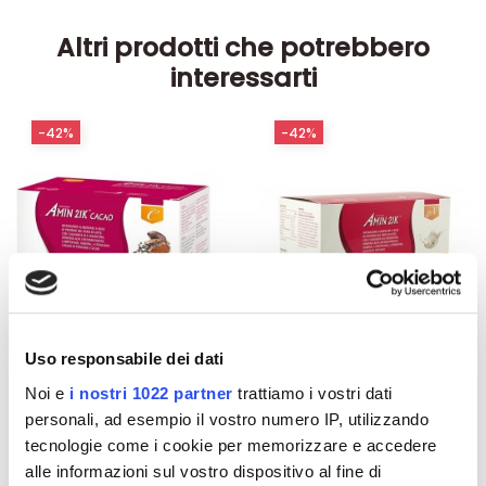
Altri prodotti che potrebbero
interessarti
-42%
-42%
Uso responsabile dei dati
Noi e
i nostri 1022 partner
trattiamo i vostri dati
Integratori per dimagrire
Integratori per dimagrire
personali, ad esempio il vostro numero IP, utilizzando
Amin 21 K al cacao - 21
Amin 21 K neutro
tecnologie come i cookie per memorizzare e accedere
bustine
alle informazioni sul vostro dispositivo al fine di