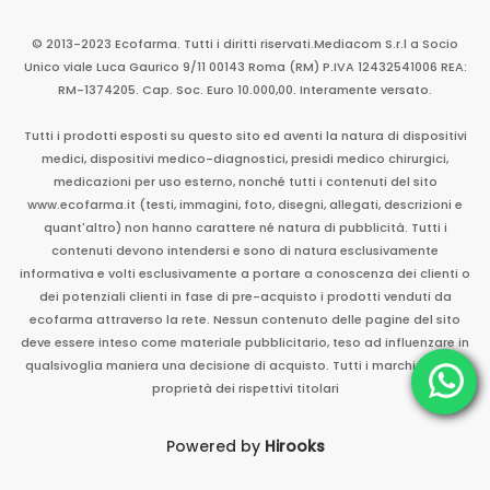
© 2013-2023 Ecofarma. Tutti i diritti riservati.
Mediacom S.r.l
a Socio
Unico
viale Luca Gaurico 9/11
00143
Roma
(RM)
P.IVA
12432541006
REA:
RM-1374205. Cap. Soc. Euro 10.000,00. Interamente versato.
Tutti i prodotti esposti su questo sito ed aventi la natura di dispositivi
medici, dispositivi medico-diagnostici, presidi medico chirurgici,
medicazioni per uso esterno, nonché tutti i contenuti del sito
www.ecofarma.it (testi, immagini, foto, disegni, allegati, descrizioni e
quant'altro) non hanno carattere né natura di pubblicità. Tutti i
contenuti devono intendersi e sono di natura esclusivamente
informativa e volti esclusivamente a portare a conoscenza dei clienti o
dei potenziali clienti in fase di pre-acquisto i prodotti venduti da
ecofarma attraverso la rete. Nessun contenuto delle pagine del sito
deve essere inteso come materiale pubblicitario, teso ad influenzare in
qualsivoglia maniera una decisione di acquisto. Tutti i marchi sono di
proprietà dei rispettivi titolari
Powered by
Hirooks