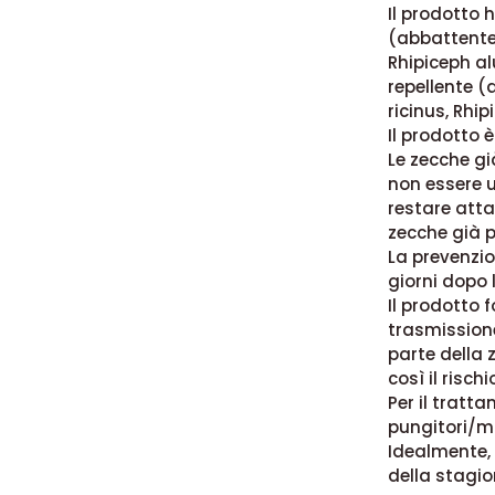
Il prodotto 
(abbattente)
Rhipiceph al
repellente (
ricinus, Rhi
Il prodotto è
Le zecche gi
non essere u
restare atta
zecche già p
La prevenzio
giorni dopo l
Il prodotto 
trasmissione
parte della 
così il risch
Per il tratt
pungitori/ma
Idealmente, 
della stagion