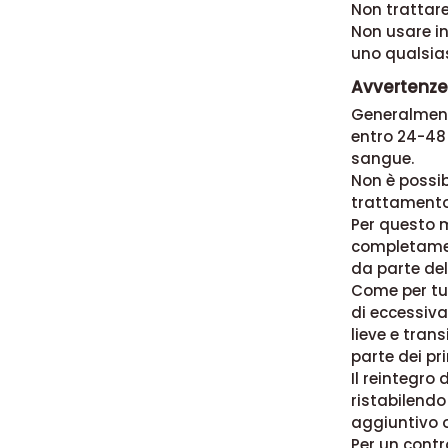
Non trattare
Non usare in
uno qualsias
Avvertenze
Generalmente
entro 24-48 
sangue.
Non è possib
trattamento
Per questo m
completamen
da parte del
Come per tut
di eccessiv
lieve e trans
parte dei pri
Il reintegro
ristabilendo
aggiuntivo o
Per un contr