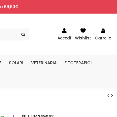
i a 69,90€
Accedi
Wishlist
Carrello
E
SOLARI
VETERINARIA
FITOTERAPICI
yer
|
SKU:
104349042