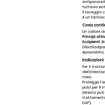
antiparassit
tuttavia evi
il lavaggio 
è un farmaco
Cosa conti
Un collare d
Principi attiv
Eccipienti:
Bi
Dibutiladipat
epossidato, A
Indicazioni
Per il tratt
dell'infesta
mesi.
Protegge l'a
pulci per 8 m
Seresto può 
trattamento 
DAP).