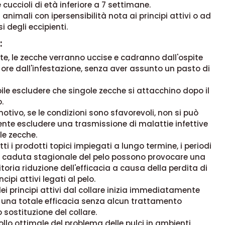
 cuccioli di età inferiore a 7 settimane.
 animali con ipersensibilità nota ai principi attivi o ad
i degli eccipienti.
:
, le zecche verranno uccise e cadranno dall'ospite
ore dall'infestazione, senza aver assunto un pasto di
ile escludere che singole zecche si attacchino dopo il
.
otivo, se le condizioni sono sfavorevoli, non si può
te escludere una trasmissione di malattie infettive
le zecche.
ti i prodotti topici impiegati a lungo termine, i periodi
a caduta stagionale del pelo possono provocare una
itoria riduzione dell'efficacia a causa della perdita di
ncipi attivi legati al pelo.
 dei principi attivi dal collare inizia immediatamente
 una totale efficacia senza alcun trattamento
 sostituzione del collare.
ollo ottimale del problema delle pulci in ambienti