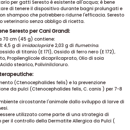
ario per gatti Seresto è esistente all'acqua; è bene
tare di tenere il dispositivo durante bagni prolungati e
con shampoo che potrebbero ridurne l'efficacia. Seresto
 veterinario senza obbligo di ricetta.
ene Seresto per Cani Grandi:
a 70 cm (45 g) contiene:
i:
4,5 g di
imidacloprid
e 2,03 g di
flumetrina
.
ossido di titanio (E 171), Ossido di ferro nero (E 172),
o, Propilenglicole dicaprilcaprato, Olio di soia
cido stearico, Polivinilcloruro.
 terapeutiche:
amento (Ctenocephalides felis) e la prevenzione
zione da pulci (Ctenocephalides felis, C. canis ) per 7-8
mbiente circostante l'animale dallo sviluppo di larve di
esi.
essere utilizzato come parte di una strategia di
per il controllo della Dermatite Allergica da Pulci (