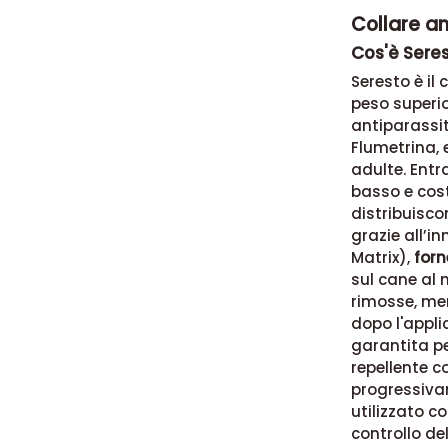
Collare an
Cos'è Seres
Seresto è il
peso superio
antiparassit
Flumetrina, e
adulte. Entr
basso e cost
distribuisco
grazie all’i
Matrix),
forn
sul cane al 
rimosse, men
dopo l'applic
garantita pe
repellente c
progressiva
utilizzato c
controllo del