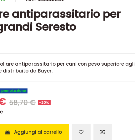
re antiparassitario per
grandi Seresto
 collare antiparassitario per cani con peso superiore agli
e distribuito da Bayer.
u prenotazione
 €
58,70 €
-20%
se
Aggiungi al carrello