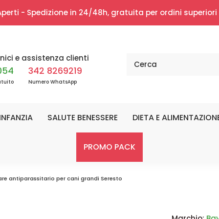
erti - Spedizione in 24/48h, gratuita per ordini superior
nici e assistenza clienti
054
342 8269219
tuito
Numero WhatsApp
INFANZIA
SALUTE BENESSERE
DIETA E ALIMENTAZION
PROMO PACK
are antiparassitario per cani grandi Seresto
Marchio:
Ba