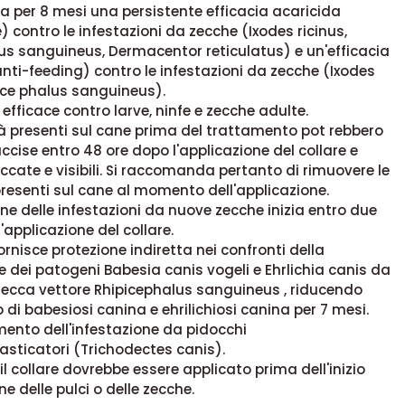
ha per 8 mesi una persistente efficacia acaricida
 contro le infestazioni da zecche (Ixodes ricinus,
us sanguineus, Dermacentor reticulatus) e un'efficacia
anti-feeding) contro le infestazioni da zecche (Ixodes
pice phalus sanguineus).
 efficace contro larve, ninfe e zecche adulte.
à presenti sul cane prima del trattamento pot rebbero
ccise entro 48 ore dopo l'applicazione del collare e
ccate e visibili. Si raccomanda pertanto di rimuovere le
resenti sul cane al momento dell'applicazione.
ne delle infestazioni da nuove zecche inizia entro due
'applicazione del collare.
fornisce protezione indiretta nei confronti della
 dei patogeni Babesia canis vogeli e Ehrlichia canis da
zecca vettore Rhipicephalus sanguineus , riducendo
io di babesiosi canina e ehrilichiosi canina per 7 mesi.
amento dell'infestazione da pidocchi
sticatori (Trichodectes canis).
il collare dovrebbe essere applicato prima dell'inizio
e delle pulci o delle zecche.