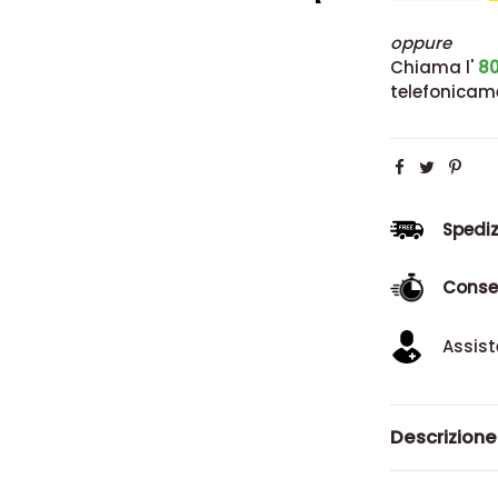
oppure
Chiama l'
80
telefonicam
Spediz
Conse
Assist
Descrizione