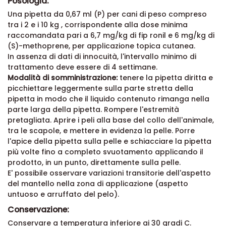
Posologia:
Una pipetta da 0,67 ml (P) per cani di peso compreso
tra i 2 e i 10 kg , corrispondente alla dose minima
raccomandata pari a 6,7 mg/kg di fip ronil e 6 mg/kg di
(S)-methoprene, per applicazione topica cutanea.
In assenza di dati di innocuità, l'intervallo minimo di
trattamento deve essere di 4 settimane.
Modalità di somministrazione:
tenere la pipetta diritta e
picchiettare leggermente sulla parte stretta della
pipetta in modo che il liquido contenuto rimanga nella
parte larga della pipetta. Rompere l'estremità
pretagliata. Aprire i peli alla base del collo dell'animale,
tra le scapole, e mettere in evidenza la pelle. Porre
l'apice della pipetta sulla pelle e schiacciare la pipetta
più volte fino a completo svuotamento applicando il
prodotto, in un punto, direttamente sulla pelle.
E' possibile osservare variazioni transitorie dell'aspetto
del mantello nella zona di applicazione (aspetto
untuoso e arruffato del pelo).
Conservazione:
Conservare a temperatura inferiore ai 30 gradi C.