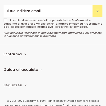
Accetto di ricevere newsletter periodiche da EcoFarma.it e
confermo di aver preso visione dell’informativa Privacy sul trattamento
dati. Clicca per leggere informativa
Privacy Policy
completa.
Puoi annullare l’iscrizione in qualsiasi momento attraverso il link presente
in ciascuna newsletter che ti invieremo.
Ecofarma
Guida all'acquisto
Seguici su
© 2013-2023 Ecofarma. Tutti i diritti riservati.
Mediacom S.r.l
a Socio
Unico
viale Luca Gaurico 9/11
00143
Roma
(RM)
P.IVA
12432541006
REA: