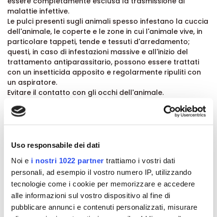
essere completamente esclusa la trasmissione di
malattie infettive.
Le pulci presenti sugli animali spesso infestano la cuccia
dell'animale, le coperte e le zone in cui l'animale vive, in
particolare tappeti, tende e tessuti d'arredamento;
questi, in caso di infestazioni massive e all'inizio del
trattamento antiparassitario, possono essere trattati
con un insetticida apposito e regolarmente ripuliti con
un aspiratore.
Evitare il contatto con gli occhi dell'animale.
E' importante che il prodotto sia applicato in una zona in
cui l'animale non riesca a leccarsi e fare attenzione
affinchè gli animali non si lecchino l'un l'altro dopo il
trattamento.
Precauzioni speciali per chi somministra il prodotto agli
Uso responsabile dei dati
animali: il prodotto può provocare irritazione alle
Noi e
i nostri 1022 partner
trattiamo i vostri dati
mucose, alla pelle e agli occhi.
personali, ad esempio il vostro numero IP, utilizzando
Si consiglia quindi di evitare il contatto con la bocca, la
pelle e con gli occhi.
tecnologie come i cookie per memorizzare e accedere
Si consiglia di evitare il contatto con gli animali o le
alle informazioni sul vostro dispositivo al fine di
persone con sensibilità accertata nei confronti di
pubblicare annunci e contenuti personalizzati, misurare
insetticidi o alcool.