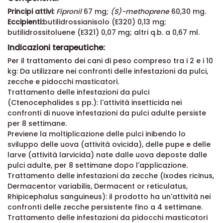
Principi attivi:
Fipronil
67 mg;
(S)-methoprene
60,30 mg.
Eccipienti:
butilidrossianisolo (E320) 0,13 mg;
butilidrossitoluene (E321) 0,07 mg; altri q.b. a 0,67 ml.
Indicazioni terapeutiche:
Per il trattamento dei cani di peso compreso tra i 2 e i 10
kg: Da utilizzare nei confronti delle infestazioni da pulci,
zecche e pidocchi masticatori.
Trattamento delle infestazioni da pulci
(Ctenocephalides s pp.): l'attività insetticida nei
confronti di nuove infestazioni da pulci adulte persiste
per 8 settimane.
Previene la moltiplicazione delle pulci inibendo lo
sviluppo delle uova (attività ovicida), delle pupe e delle
larve (attività larvicida) nate dalle uova deposte dalle
pulci adulte, per 8 settimane dopo l'applicazione.
Trattamento delle infestazioni da zecche (Ixodes ricinus,
Dermacentor variabilis, Dermacent or reticulatus,
Rhipicephalus sanguineus): il prodotto ha un'attività nei
confronti delle zecche persistente fino a 4 settimane.
Trattamento delle infestazioni da pidocchi masticatori