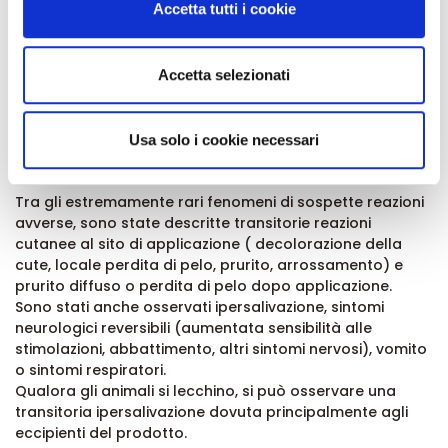
pipetta della dimensione corrispondente al relativo
Accetta tutti i cookie
dalla Dichiarazione sui cookie.
peso corporeo.
Specie di destinazione:
Utilizziamo i cookie per personalizzare contenuti ed
Accetta selezionati
Cani.
annunci, per fornire funzionalità dei social media e per
analizzare il nostro traffico. Condividiamo inoltre
Interazioni:
informazioni sul modo in cui utilizza il nostro sito con i
Usa solo i cookie necessari
Nessuna interazione nota.
nostri partner che si occupano di analisi dei dati web,
Effetti indesiderati:
pubblicità e social media, i quali potrebbero combinarle
Tra gli estremamente rari fenomeni di sospette reazioni
con altre informazioni che ha fornito loro o che hanno
avverse, sono state descritte transitorie reazioni
raccolto dal suo utilizzo dei loro servizi.
cutanee al sito di applicazione ( decolorazione della
cute, locale perdita di pelo, prurito, arrossamento) e
prurito diffuso o perdita di pelo dopo applicazione.
Sono stati anche osservati ipersalivazione, sintomi
neurologici reversibili (aumentata sensibilità alle
stimolazioni, abbattimento, altri sintomi nervosi), vomito
o sintomi respiratori.
Qualora gli animali si lecchino, si può osservare una
transitoria ipersalivazione dovuta principalmente agli
eccipienti del prodotto.