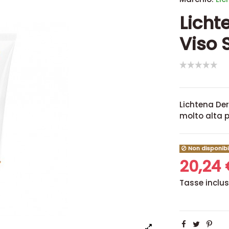
Licht
Viso 
Lichtena De
molto alta p
Non disponibi
20,24
Tasse inclu