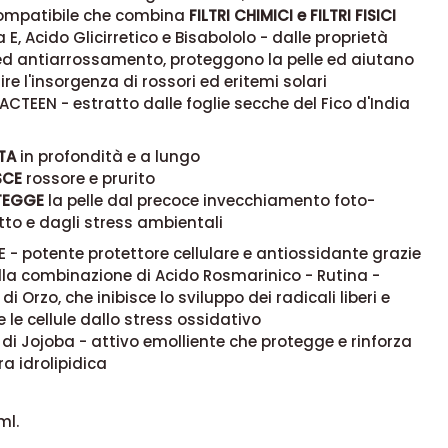
mpatibile che combina
FILTRI CHIMICI e FILTRI FISICI
 E, Acido Glicirretico e Bisabololo - dalle proprietà
 ed antiarrossamento, proteggono la pelle ed aiutano
re l'insorgenza di rossori ed eritemi solari
TEEN - estratto dalle foglie secche del Fico d'India
TA
in profondità e a lungo
SCE
rossore e prurito
TEGGE
la pelle dal precoce invecchiamento foto-
tto e dagli stress ambientali
 - potente protettore cellulare e antiossidante grazie
la combinazione di Acido Rosmarinico - Rutina -
di Orzo, che inibisce lo sviluppo dei radicali liberi e
 le cellule dallo stress ossidativo
 di Jojoba - attivo emolliente che protegge e rinforza
ra idrolipidica
ml.