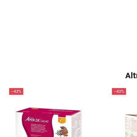
Alt
-42%
-42%