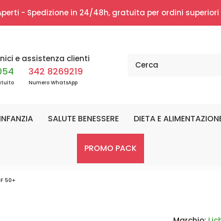
erti - Spedizione in 24/48h, gratuita per ordini superior
nici e assistenza clienti
054
342 8269219
tuito
Numero WhatsApp
INFANZIA
SALUTE BENESSERE
DIETA E ALIMENTAZION
PROMO PACK
PF 50+
Marchio:
Lic