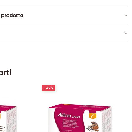
l prodotto
arti
-42%