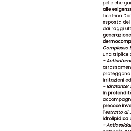
pelle che g
alle esigenze
Lichtena Der
esposta del 
dai raggi ult
generazione c
dermocompat
Complesso E
una triplice 
- Antieritem
arrossamen
proteggono l
irritazioni e
- Idratante:
u
in profondit
accompagna 
precoce inv
l’
estratto di
idrolipidica
d
- Antiossida