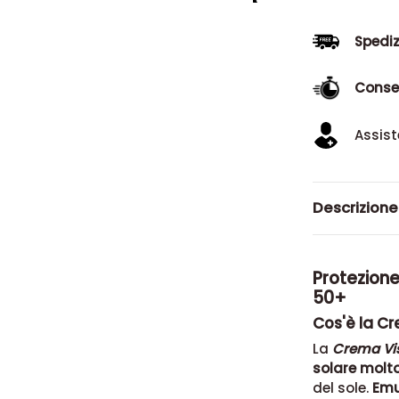
Spediz
Conse
Assist
Descrizione
Protezione
50+
Cos'è la C
La
Crema Vis
solare molto
del sole.
Emu