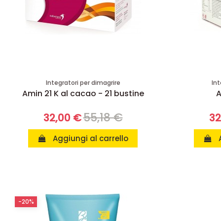
Integratori per dimagrire
Int
Amin 21 K al cacao - 21 bustine
A
55,18 €
32,00 €
32
Aggiungi al carrello
-20%