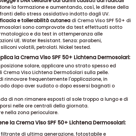
otegge il DNA cellulare dai danni causati dai radicali
ndone la formazione e aumentando, così, le difese della
nfronti dello stress ossidativo indotto dagli UV.
fficacia e tollerabilità cutanea
di Crema Viso SPF 50+ di
rmosolari sono comprovate da test effettuati sotto
rmatologico e da test in ottemperanza alle
ioni UE. Water Resistant. Senza: parabeni,
siliconi volatili, petrolati. Nickel tested.
plica la Crema Viso SPF 50+ Lichtena Dermosolari:
sposizione solare, applicare uno strato spesso ed
 Crema Viso Lichtena DermoSolari sulla pelle.
 di rinnovare frequentemente l'applicazione, in
modo dopo aver sudato o dopo essersi bagnati o
a di non rimanere esposti al sole troppo a lungo e di
porsi nelle ore centrali della giornata.
e nella zona perioculare.
ene la Crema Viso SPF 50+ Lichtena Dermosolari:
filtrante di ultima generazione, fotostabile e