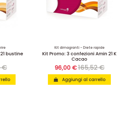
rire
Kit dimagranti - Diete rapide
 21 bustine
Kit Promo: 3 confezioni Amin 21 K
Cacao
8 €
165,52 €
96,00 €
rello
Aggiungi al carrello