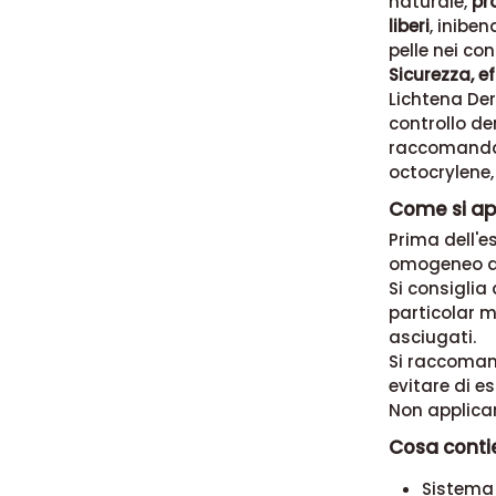
naturale,
pr
liberi
, inibe
pelle nei co
Sicurezza, e
Lichtena De
controllo de
raccomandaz
octocrylene, 
Come si ap
Prima dell'e
omogeneo di
Si consiglia
particolar 
asciugati.
Si raccomand
evitare di es
Non applicar
Cosa conti
Sistema 