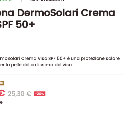
ena DermoSolari Crema
SPF 50+
rmoSolari Crema Viso SPF 50+ è una protezione solare
er la pelle delicatissima del viso.
le
 €
25,30 €
-20%
se