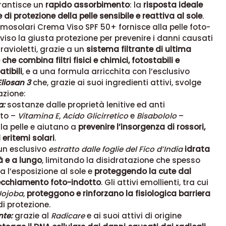
arantisce un
rapido assorbimento
: la
risposta ideale
 di protezione della pelle sensibile e reattiva al sole
.
mosolari Crema Viso SPF 50+ fornisce alla pelle foto-
viso la giusta protezione per prevenire i danni causati
ravioletti, grazie a un
sistema filtrante di ultima
he combina filtri fisici e chimici, fotostabili e
ibili
, e a una formula arricchita con l’esclusivo
liosan 3
che, grazie ai suoi ingredienti attivi, svolge
azione:
a:
sostanze dalle proprietà lenitive ed anti
to –
Vitamina E
,
Acido Glicirretico
e
Bisabololo
–
a pelle e aiutano a
prevenire l’insorgenza di rossori,
d eritemi solari
.
n esclusivo
estratto dalle foglie del Fico d’India
idrata
à e a lungo
, limitando la disidratazione che spesso
l’esposizione al sole e
proteggendo la cute dal
ecchiamento foto-indotto
. Gli attivi emollienti, tra cui
 Jojoba
,
proteggono e rinforzano la fisiologica barriera
i protezione.
nte:
grazie al
Radicare
e ai suoi attivi di origine