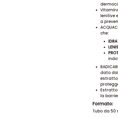
dermoco
Vitamina
lenitive
a preveni
ACQUACAC
che:
IDRA
LENI
PRO
indo
RADICARE
dato dal
estratto 
protegge
Estratto
la barrie
Formato:
Tubo da 50 