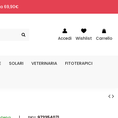
i a 69,90€
Accedi
Wishlist
Carrello
E
SOLARI
VETERINARIA
FITOTERAPICI
htena
|
SKU:
973354071