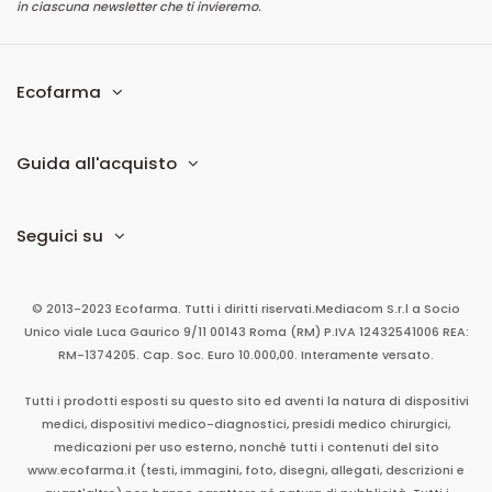
in ciascuna newsletter che ti invieremo.
Ecofarma
Guida all'acquisto
Seguici su
© 2013-2023 Ecofarma. Tutti i diritti riservati.
Mediacom S.r.l
a Socio
Unico
viale Luca Gaurico 9/11
00143
Roma
(RM)
P.IVA
12432541006
REA:
RM-1374205. Cap. Soc. Euro 10.000,00. Interamente versato.
Tutti i prodotti esposti su questo sito ed aventi la natura di dispositivi
medici, dispositivi medico-diagnostici, presidi medico chirurgici,
medicazioni per uso esterno, nonché tutti i contenuti del sito
www.ecofarma.it (testi, immagini, foto, disegni, allegati, descrizioni e