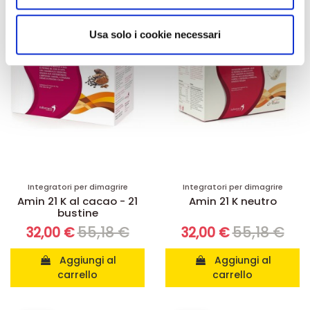
annunci, per fornire funzionalità dei social media e per
-42%
-42%
analizzare il nostro traffico. Condividiamo inoltre
informazioni sul modo in cui utilizza il nostro sito con i
Usa solo i cookie necessari
nostri partner che si occupano di analisi dei dati web,
pubblicità e social media, i quali potrebbero combinarle
con altre informazioni che ha fornito loro o che hanno
raccolto dal suo utilizzo dei loro servizi.
Integratori per dimagrire
Integratori per dimagrire
Amin 21 K al cacao - 21
Amin 21 K neutro
bustine
55,18 €
55,18 €
32,00 €
32,00 €
Aggiungi al
Aggiungi al
carrello
carrello