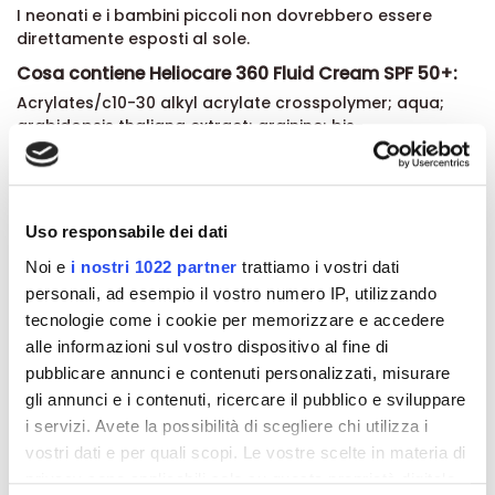
I neonati e i bambini piccoli non dovrebbero essere
direttamente esposti al sole.
Cosa contiene Heliocare 360 Fluid Cream SPF 50+:
Acrylates/c10-30 alkyl acrylate crosspolymer; aqua;
arabidopsis thaliana extract; arginine; bis-
ethylhexyloxyphenol methoxyphenyl triazine; butylene
glycol; c12-15 alkyl benzoate; caffeic acid; camelia
sinensis extract; caprylic/capric triglyceride; caprylyl
glycol; caprylyl methicone; ceteareth-25; citric acid;
Uso responsabile dei dati
diethylamino hydroxybenzoyl hexyl benzoate
diethylhexyl butamido triazone; dipropylene glycol
Noi e
i nostri 1022 partner
trattiamo i vostri dati
dibenzoate; disodium ethylene dicocamide peg-15
personali, ad esempio il vostro numero IP, utilizzando
disulfate; ethyl ascorbic acid; ethyl lauroyl arginate hcl;
tecnologie come i cookie per memorizzare e accedere
ethyl linoleate; ethylhexyl ferulate; ethylhexyl triazone;
alle informazioni sul vostro dispositivo al fine di
ethylhexylglycerin ferulic acid; glycerin; hectorite;
pubblicare annunci e contenuti personalizzati, misurare
hexylene glycol; hydroxypropylcellulose; isoamyl
gli annunci e i contenuti, ricercare il pubblico e sviluppare
laurate; lecithin; limonene; linalool; manganese oxide;
melanin; oleyl alcohol; oxothiazolidine; panthenyl
i servizi. Avete la possibilità di scegliere chi utilizza i
triacetate; parfum; physalis angulata extract;
vostri dati e per quali scopi. Le vostre scelte in materia di
polypodium leucotomos leaf extract; ppg-15 stearyl
privacy sono applicabili solo su questa proprietà digitale