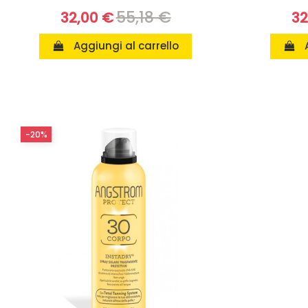
55,18 €
32,00 €
32
Aggiungi al carrello
-20%