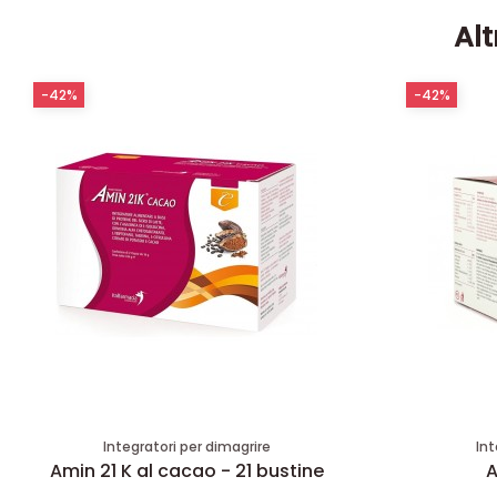
Alt
-42%
-42%
Integratori per dimagrire
Int
Amin 21 K al cacao - 21 bustine
A