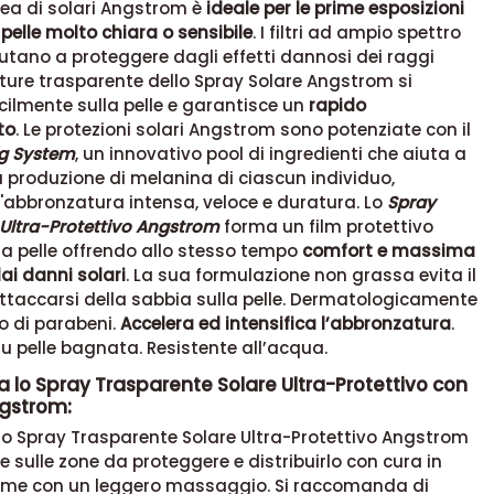
nea di solari Angstrom è
ideale per le prime esposizioni
 pelle molto chiara o sensibile
. I filtri ad ampio spettro
utano a proteggere dagli effetti dannosi dei raggi
exture trasparente dello Spray Solare Angstrom si
cilmente sulla pelle e garantisce un
rapido
to
. Le protezioni solari Angstrom sono potenziate con il
ng System
, un innovativo pool di ingredienti che aiuta a
a produzione di melanina di ciascun individuo,
abbronzatura intensa, veloce e duratura. Lo
Spray
Ultra-Protettivo Angstrom
forma un film protettivo
ulla pelle offrendo allo stesso tempo
comfort e massima
ai danni solari
. La sua formulazione non grassa evita il
ttaccarsi della sabbia sulla pelle. Dermatologicamente
vo di parabeni.
Accelera ed intensifica l’abbronzatura
.
su pelle bagnata. Resistente all’acqua.
 lo Spray Trasparente Solare Ultra-Protettivo con
gstrom:
lo Spray Trasparente Solare Ultra-Protettivo Angstrom
 sulle zone da proteggere e distribuirlo con cura in
me con un leggero massaggio. Si raccomanda di