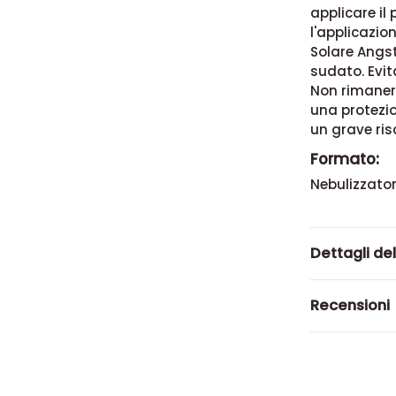
applicare il 
l'applicazio
Solare Angs
sudato. Evita
Non rimanere
una protezio
un grave risc
Formato:
Nebulizzator
Dettagli de
Recensioni