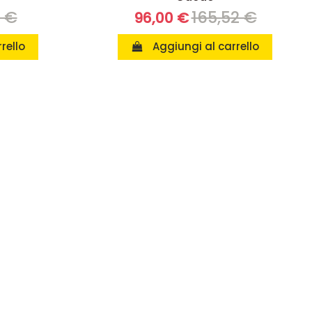
8 €
165,52 €
96,00 €
rello
Aggiungi al carrello