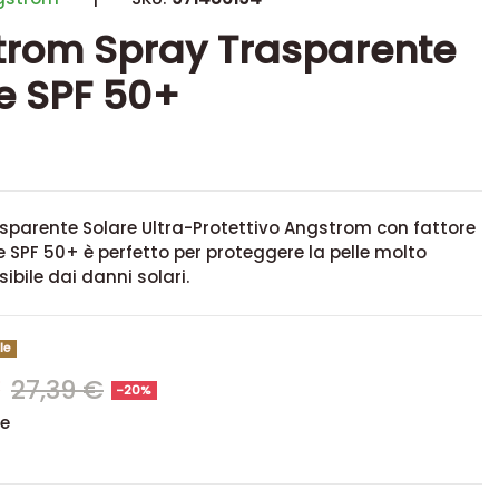
trom Spray Trasparente
e SPF 50+
sparente Solare Ultra-Protettivo Angstrom con fattore
e SPF 50+ è perfetto per proteggere la pelle molto
ibile dai danni solari.
le
€
27,39 €
-20%
se