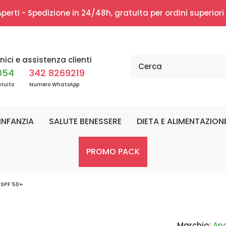
erti - Spedizione in 24/48h, gratuita per ordini superior
nici e assistenza clienti
054
342 8269219
tuito
Numero WhatsApp
INFANZIA
SALUTE BENESSERE
DIETA E ALIMENTAZION
PROMO PACK
 SPF 50+
Marchio:
An