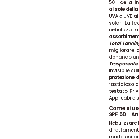
50+ della li
al sole della
UVA e UVB ai
solari. La t
nebulizza fa
assorbimen
Total Tanni
migliorare l
donando un'
Trasparente 
invisibile s
protezione d
fastidioso a
testato. Pri
Applicabile 
Come si usa
SPF 50+ An
Nebulizzare 
direttamente
modo unifor