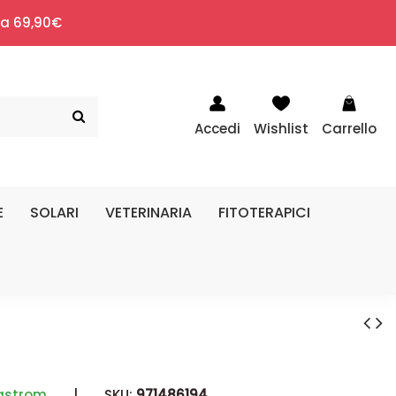
i a 69,90€
Accedi
Wishlist
Carrello
E
SOLARI
VETERINARIA
FITOTERAPICI
gstrom
|
SKU:
971486194