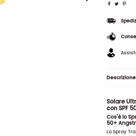
Spediz
Conse
Assist
Descrizione
Solare Ul
con SPF 5
Cos'è lo Sp
50+ Angst
Lo Spray Tra