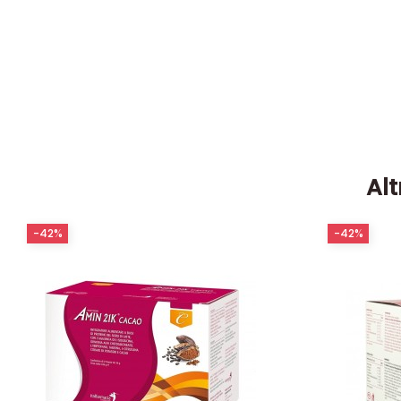
Alt
-42%
-42%