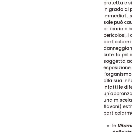
protetta e s
in grado di p
immediati, si
sole può ca
orticaria e 
pericolosi, i
particolare 
danneggiano
cute: la pell
soggetta ad
esposizione 
l’organismo 
alla sua inn
infatti le di
un'abbronza
una miscela
flavoni) est
particolarme
le
Vitami