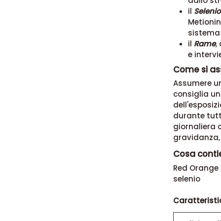
dallo st
il
Selenio
Metionin
sistema
il
Rame
,
e interv
Come si as
Assumere una
consiglia u
dell'esposiz
durante tutt
giornaliera c
gravidanza, 
Cosa contie
Red Orange 
selenio
Caratteristi