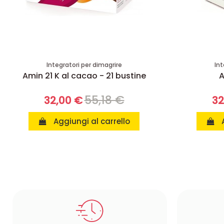
Integratori per dimagrire
Int
Amin 21 K al cacao - 21 bustine
A
55,18 €
32,00 €
32
Aggiungi al carrello