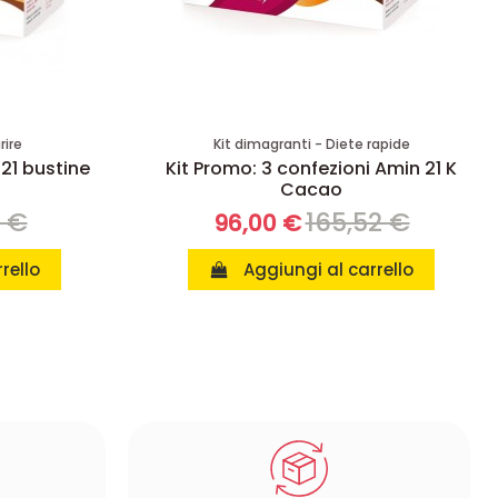
rire
Kit dimagranti - Diete rapide
 21 bustine
Kit Promo: 3 confezioni Amin 21 K
Cacao
8 €
165,52 €
96,00 €
rello
Aggiungi al carrello