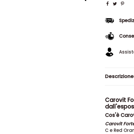
Spediz
Conse
Assist
Descrizione
Carovit Fo
dall'espos
Cos'è Carov
Carovit Fort
C e Red Ora