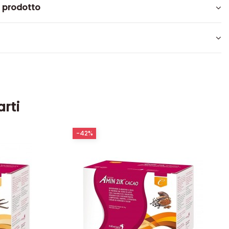
l prodotto
arti
-42%