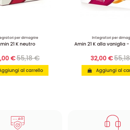
egratori per dimagrire
Integratori per dimag
min 21 K neutro
Amin 21 K alla vaniglia -
55,18 €
55,1
,00 €
32,00 €
Aggiungi al carrello
Aggiungi al car