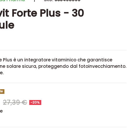
it Forte Plus - 30
ule
e Plus è un integratore vitaminico che garantisce
one solare sicura, proteggendo dal fotoinvecchiamento.
e.
le
€
27,39 €
-20%
se