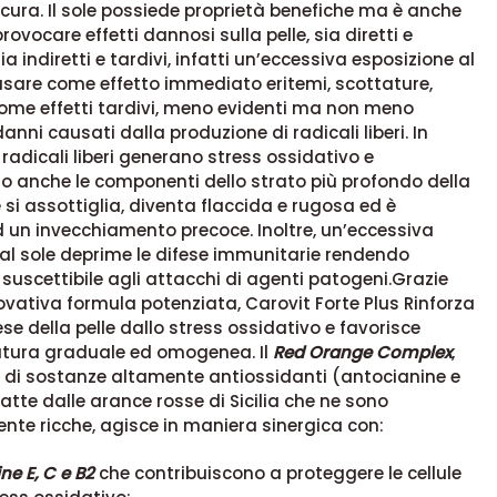
icura. Il sole possiede proprietà benefiche ma è anche
rovocare effetti dannosi sulla pelle, sia diretti e
a indiretti e tardivi, infatti un’eccessiva esposizione al
usare come effetto immediato eritemi, scottature,
come effetti tardivi, meno evidenti ma non meno
 danni causati dalla produzione di radicali liberi. In
i radicali liberi generano stress ossidativo e
 anche le componenti dello strato più profondo della
e si assottiglia, diventa flaccida e rugosa ed è
 un invecchiamento precoce. Inoltre, un’eccessiva
al sole deprime le difese immunitarie rendendo
suscettibile agli attacchi di agenti patogeni.Grazie
ovativa formula potenziata, Carovit Forte Plus Rinforza
fese della pelle dallo stress ossidativo e favorisce
tura graduale ed omogenea. Il
Red Orange Complex
,
 di sostanze altamente antiossidanti (antocianine e
ratte dalle arance rosse di Sicilia che ne sono
nte ricche, agisce in maniera sinergica con:
ne E, C e B2
che contribuiscono a proteggere le cellule