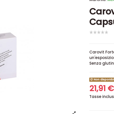
Carov
Caps
Carovit Fort
un'esposizi
Senza glutin
Non disponibi
21,91 
Tasse inclu