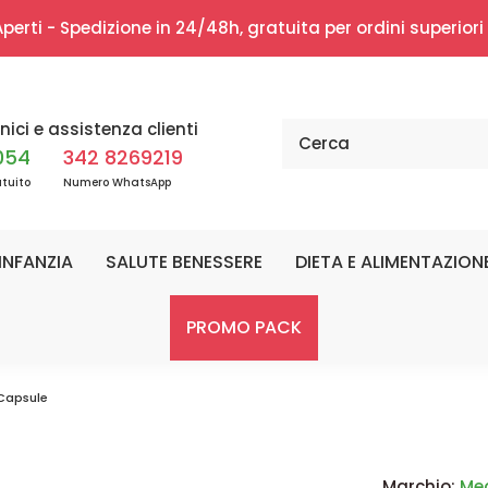
erti - Spedizione in 24/48h, gratuita per ordini superior
nici e assistenza clienti
054
342 8269219
tuito
Numero WhatsApp
INFANZIA
SALUTE BENESSERE
DIETA E ALIMENTAZION
PROMO PACK
 Capsule
Marchio:
Me