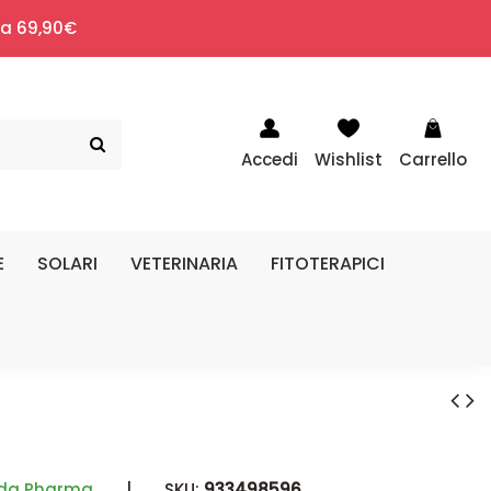
i a 69,90€
Accedi
Wishlist
Carrello
E
SOLARI
VETERINARIA
FITOTERAPICI
da Pharma
|
SKU:
933498596