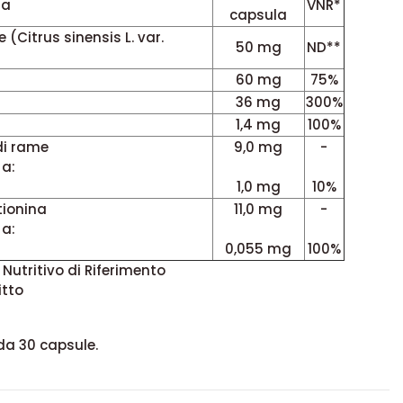
ia
VNR*
capsula
 (Citrus sinensis L. var.
50 mg
ND**
60 mg
75%
36 mg
300%
1,4 mg
100%
di rame
9,0 mg
-
 a:
1,0 mg
10%
tionina
11,0 mg
-
 a:
0,055 mg
100%
 Nutritivo di Riferimento
itto
da 30 capsule.